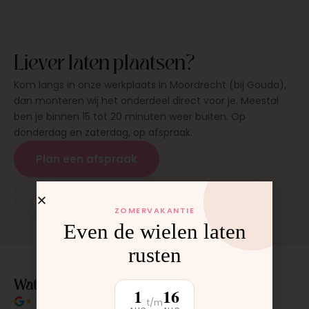
Liever laten plaatsen?
Kom langs in onze werkplaats in Moordrecht (bij Gouda),
dan monteren wij het onderdeel direct voor je. Meestal
ben je binnen 15 tot 20 minuten weer buiten. Op
donderdag en zaterdag, op afspraak.
Plan een afspraak
App: 06 - 2862 1330
ZOMERVAKANTIE
Even de wielen laten
rusten
Wat klanten over ons zeggen
1
16
★★★★★
4.9/5 klantbeoordeling
t/m