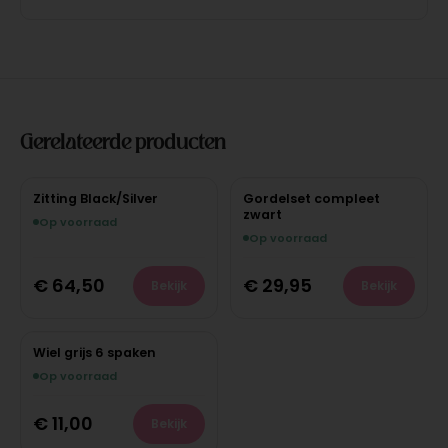
Gerelateerde producten
Zitting Black/Silver
Gordelset compleet
zwart
Op voorraad
Op voorraad
€
64,50
€
29,95
Bekijk
Bekijk
Wiel grijs 6 spaken
Op voorraad
€
11,00
Bekijk