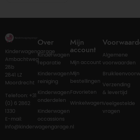
Over
Mijn
Voorwaard
account
Kinderwagengarage
Kinderwagen
Algemene
Ambachtweg
Mijn account
reparatie
voorwaarden
28b
Mijn
Kinderwagen
Bruikleenvoor
2841 LZ
bestellingen
reiniging
Moordrecht
Verzending
Favorieten
Kinderwagen
& levertijd
Telefoon: +31
onderdelen
Winkelwagen
(0) 6 2862
Veelgestelde
1330
Kinderwagen
vragen
E-mail:
occassions
info@kinderwagengarage.nl