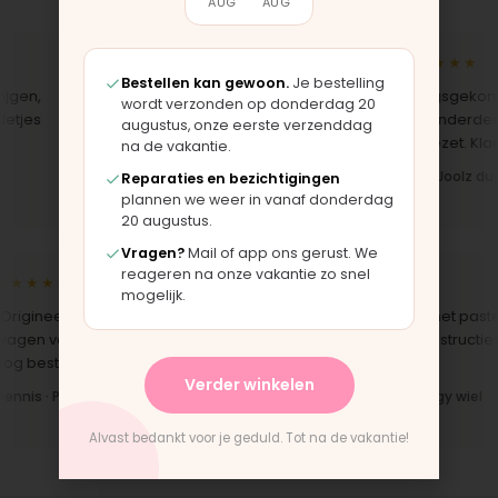
AUG
AUG
★★★★★
★★★★★
Bestellen kan gewoon.
Je bestelling
en,
"Bekleding zelf vervangen met de
"Langsgekomen 
wordt verzonden op donderdag 20
jes
set, zag er meteen weer als nieuw
het onderdeel w
augustus, onze eerste verzenddag
uit. Duidelijk origineel spul."
opgezet. Klaar te
na de vakantie.
Iris · Bugaboo bekleding
Bas · Joolz duws
Reparaties en bezichtigingen
plannen we weer in vanaf donderdag
20 augustus.
Vragen?
Mail of app ons gerust. We
reageren na onze vakantie zo snel
★★★★
★★★★★
mogelijk.
rigineel onderdeel voor een
"Snelle levering en het paste
gen van 10 jaar oud. Top dat dit
perfect. Montage-instructies
g bestaat."
duidelijk."
Verder winkelen
nnis · Phil & Teds onderdeel
Anne · Mountain Buggy wiel
Alvast bedankt voor je geduld. Tot na de vakantie!