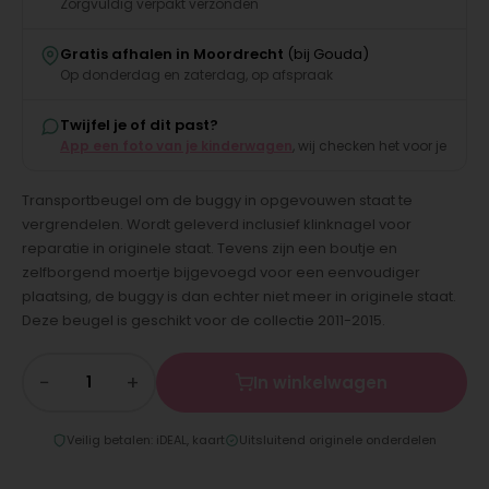
Zorgvuldig verpakt verzonden
Gratis afhalen in Moordrecht
(bij Gouda)
Op donderdag en zaterdag, op afspraak
Twijfel je of dit past?
App een foto van je kinderwagen
, wij checken het voor je
Transportbeugel om de buggy in opgevouwen staat te
vergrendelen. Wordt geleverd inclusief klinknagel voor
reparatie in originele staat. Tevens zijn een boutje en
zelfborgend moertje bijgevoegd voor een eenvoudiger
plaatsing, de buggy is dan echter niet meer in originele staat.
Deze beugel is geschikt voor de collectie 2011-2015.
−
+
In winkelwagen
Veilig betalen: iDEAL, kaart
Uitsluitend originele onderdelen