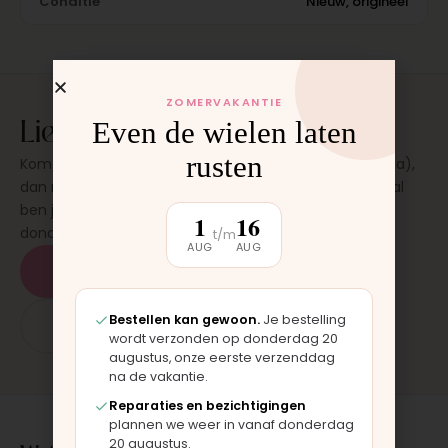
Conditie
Nieuw, origineel
ZOMERVAKANTIE
Liever laten plaatsen?
Even de wielen laten
rusten
Kom langs in onze werkplaats in Moordrecht (bij Gouda),
dan monteren wij het onderdeel direct voor je. Meestal
ben je binnen 15 tot 20 minuten weer buiten. Op
1
16
donderdag en zaterdag, op afspraak.
t/m
AUG
AUG
Plan een afspraak
Bestellen kan gewoon.
Je bestelling
App: 06 - 2862 1330
wordt verzonden op donderdag 20
augustus, onze eerste verzenddag
na de vakantie.
Reparaties en bezichtigingen
plannen we weer in vanaf donderdag
20 augustus.