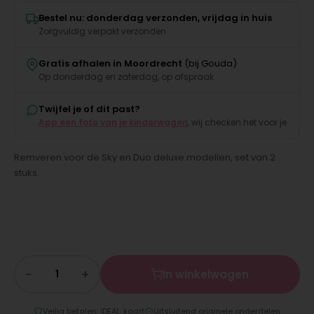
Bestel nu: donderdag verzonden, vrijdag in huis
Zorgvuldig verpakt verzonden
Gratis afhalen in Moordrecht
(bij Gouda)
Op donderdag en zaterdag, op afspraak
Twijfel je of dit past?
App een foto van je kinderwagen
, wij checken het voor je
Remveren voor de Sky en Duo deluxe modellen, set van 2
stuks.
−
+
In winkelwagen
Veilig betalen: iDEAL, kaart
Uitsluitend originele onderdelen