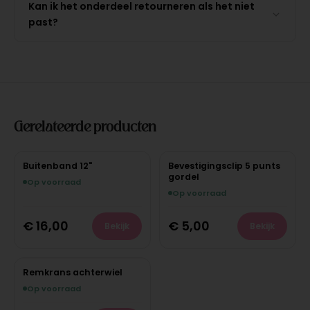
Kan ik het onderdeel retourneren als het niet
past?
Gerelateerde producten
Buitenband 12"
Bevestigingsclip 5 punts
gordel
Op voorraad
Op voorraad
€
16,00
€
5,00
Bekijk
Bekijk
Remkrans achterwiel
Op voorraad