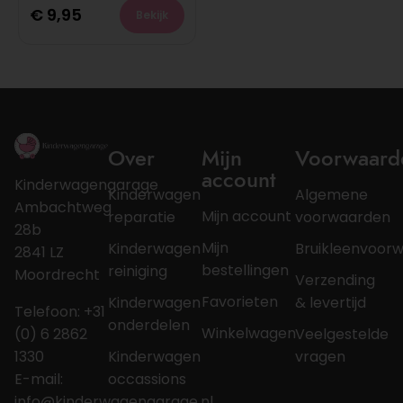
€
9,95
Bekijk
Over
Mijn
Voorwaard
account
Kinderwagengarage
Kinderwagen
Algemene
Ambachtweg
Mijn account
reparatie
voorwaarden
28b
Mijn
Kinderwagen
Bruikleenvoor
2841 LZ
bestellingen
reiniging
Moordrecht
Verzending
Favorieten
Kinderwagen
& levertijd
Telefoon: +31
onderdelen
Winkelwagen
(0) 6 2862
Veelgestelde
1330
Kinderwagen
vragen
E-mail:
occassions
info@kinderwagengarage.nl