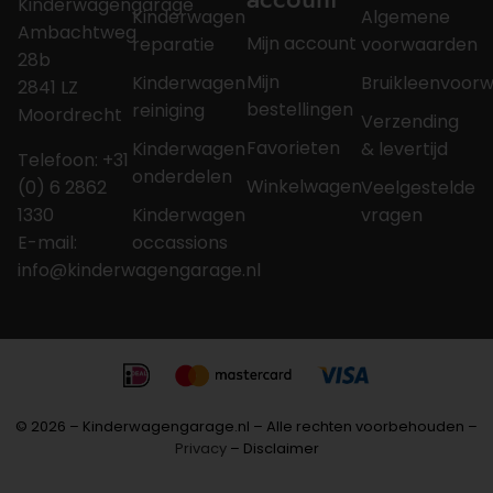
Kinderwagengarage
Kinderwagen
Algemene
Ambachtweg
Mijn account
reparatie
voorwaarden
28b
Mijn
Kinderwagen
Bruikleenvoor
2841 LZ
bestellingen
reiniging
Moordrecht
Verzending
Favorieten
Kinderwagen
& levertijd
Telefoon: +31
onderdelen
Winkelwagen
(0) 6 2862
Veelgestelde
1330
Kinderwagen
vragen
E-mail:
occassions
info@kinderwagengarage.nl
© 2026 – Kinderwagengarage.nl – Alle rechten voorbehouden –
Privacy
– Disclaimer