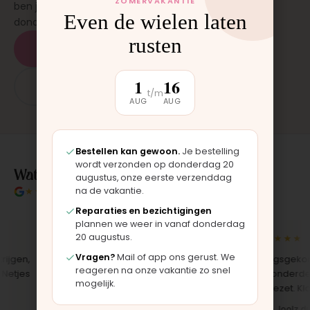
ZOMERVAKANTIE
ben je binnen 15 tot 20 minuten weer buiten. Op
Even de wielen laten
donderdag en zaterdag, op afspraak.
rusten
Plan een afspraak
1
16
App: 06 - 2862 1330
t/m
AUG
AUG
Bestellen kan gewoon.
Je bestelling
wordt verzonden op donderdag 20
Wat klanten over ons zeggen
augustus, onze eerste verzenddag
★★★★★
4.9/5 klantbeoordeling
na de vakantie.
Reparaties en bezichtigingen
plannen we weer in vanaf donderdag
20 augustus.
★★★★★
★★★★★
Vragen?
Mail of app ons gerust. We
en,
"Bekleding zelf vervangen met de
"Langsgekomen 
reageren na onze vakantie zo snel
jes
set, zag er meteen weer als nieuw
het onderdeel w
mogelijk.
uit. Duidelijk origineel spul."
opgezet. Klaar te
Iris · Bugaboo bekleding
Bas · Joolz duws