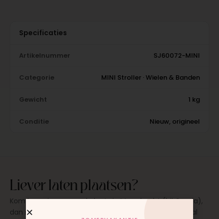
Specificaties
Artikelnummer
SJ60072-MINI
Categorie
MINI Stroller · Wielen & Banden
Gewicht
1 kg
Conditie
Nieuw, origineel
Liever laten plaatsen?
Kom langs in onze werkplaats in Moordrecht (bij Gouda),
dan monteren wij het onderdeel direct voor je. Meestal