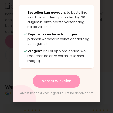
Liever laten plaatsen?
Bestellen kan gewoon.
Je bestelling
Kom langs in onze werkplaats in Moordrecht (bij Gouda),
wordt verzonden op donderdag 20
dan monteren wij het onderdeel direct voor je. Meestal
augustus, onze eerste verzenddag
ben je binnen 15 tot 20 minuten weer buiten. Op
na de vakantie.
donderdag en zaterdag, op afspraak.
Reparaties en bezichtigingen
plannen we weer in vanaf donderdag
Plan een afspraak
20 augustus.
Vragen?
Mail of app ons gerust. We
App: 06 - 2862 1330
reageren na onze vakantie zo snel
mogelijk.
Verder winkelen
Wat klanten over ons zeggen
★★★★★
4.9/5 klantbeoordeling
Alvast bedankt voor je geduld. Tot na de vakantie!
★★★★★
★★★★★