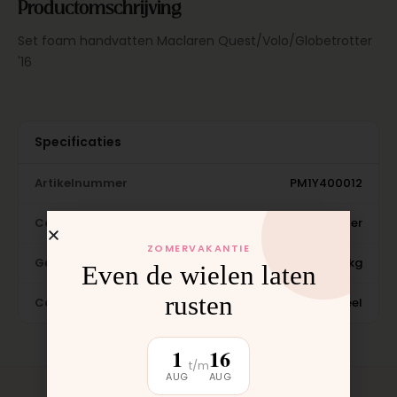
Productomschrijving
Set foam handvatten Maclaren Quest/Volo/Globetrotter
'16
Specificaties
Artikelnummer
PM1Y400012
Categorie
Frames & Mechanisme · Globetrotter
ZOMERVAKANTIE
Gewicht
0,1 kg
Even de wielen laten
rusten
Conditie
Nieuw, origineel
1
16
t/m
AUG
AUG