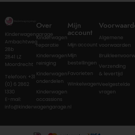
Over
Mijn
Voorwaard
account
Kinderwagengarage
Kinderwagen
Algemene
Ambachtweg
Mijn account
reparatie
voorwaarden
28b
Mijn
Kinderwagen
Bruikleenvoor
2841 LZ
bestellingen
reiniging
Moordrecht
Verzending
Favorieten
Kinderwagen
& levertijd
Telefoon: +31
onderdelen
Winkelwagen
(0) 6 2862
Veelgestelde
1330
Kinderwagen
vragen
E-mail:
occassions
info@kinderwagengarage.nl