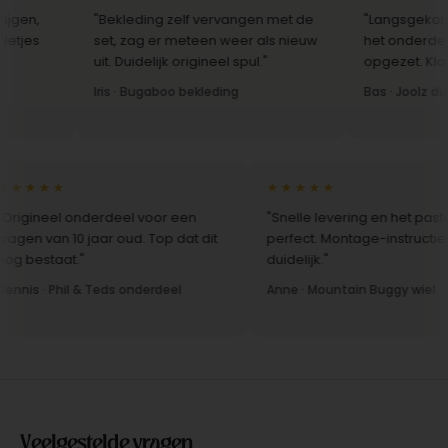
en,
"Bekleding zelf vervangen met de
"Langsgekomen 
jes
set, zag er meteen weer als nieuw
het onderdeel we
uit. Duidelijk origineel spul."
opgezet. Klaar te
Iris · Bugaboo bekleding
Bas · Joolz duws
★★★★
★★★★★
rigineel onderdeel voor een
"Snelle levering en het paste
gen van 10 jaar oud. Top dat dit
perfect. Montage-instructies
g bestaat."
duidelijk."
nis · Phil & Teds onderdeel
Anne · Mountain Buggy wiel
Veelgestelde vragen