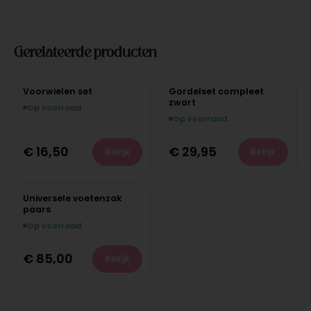
Gerelateerde producten
Voorwielen set
Gordelset compleet
zwart
Op voorraad
Op voorraad
€
16,50
€
29,95
Bekijk
Bekijk
Universele voetenzak
paars
Op voorraad
€
85,00
Bekijk