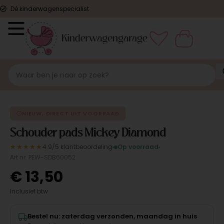
Dé kinderwagenspecialist
ORIGINEEL
NIEUW, DIRECT UIT VOORRAAD
Schouder pads Mickey Diamond
★★★★★
4.9/5 klantbeoordeling
Op voorraad
Art.nr. PEW-SDB60052
€
13,50
Inclusief btw
Bestel nu: zaterdag verzonden, maandag in huis