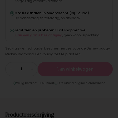
Zorgvuldig verpakt verzonden
Gratis afhalen in Moordrecht
(bij Gouda)
Op donderdag en zaterdag, op afspraak
Eerst zien en proberen?
Dat snappen we.
Plan een gratis bezichtiging
, geen koopverplichting
Set kruis- en schouderbeschermertjes voor de Disney buggy
Mickey Diamond. Eenvoudig zelf te plaatsen.
−
+
In winkelwagen
Veilig betalen: iDEAL, kaart
Uitsluitend originele onderdelen
Productomschrijving