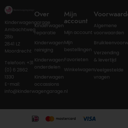
Over
Mijn
Voorwaard
account
Kinderwagengarage
Kinderwagen
Algemene
Ambachtweg
Mijn account
reparatie
voorwaarden
28b
Mijn
Kinderwagen
Bruikleenvoor
2841 LZ
bestellingen
reiniging
Moordrecht
Verzending
Favorieten
Kinderwagen
& levertijd
Telefoon: +31
onderdelen
Winkelwagen
(0) 6 2862
Veelgestelde
1330
Kinderwagen
vragen
E-mail:
occassions
info@kinderwagengarage.nl