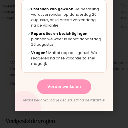
weest in
"Je merkt dat je bij een specialist
"Snell
Bestellen kan gewoon.
Je bestelling
oberen. Fijn
koopt. De wagen was
over h
wordt verzonden op donderdag 20
met eerlijk
gecontroleerd en direct klaar voor
heerlij
augustus, onze eerste verzenddag
gebruik."
na de vakantie.
Stefan
Marit · Kinderwagen
Reparaties en bezichtigingen
plannen we weer in vanaf donderdag
20 augustus.
Vragen?
Mail of app ons gerust. We
★★★★★
★★★★★
reageren na onze vakantie zo snel
"Afgehaald in Moordrecht, stond
"Scherpe prijs en perso
mogelijk.
klaar en werd nog even nagelopen
service. Veel fijner dan 
waar we bij waren."
webwinkel."
Samira · Buggy
Jelle · Buggy
Verder winkelen
Alvast bedankt voor je geduld. Tot na de vakantie!
Veelgestelde vragen