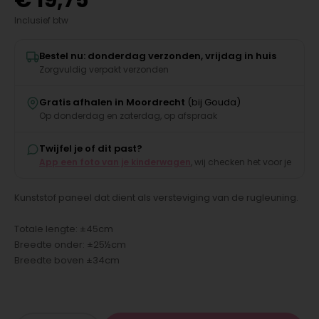
€
19,75
Inclusief btw
Bestel nu: donderdag verzonden, vrijdag in huis
Zorgvuldig verpakt verzonden
Gratis afhalen in Moordrecht
(bij Gouda)
Op donderdag en zaterdag, op afspraak
Twijfel je of dit past?
App een foto van je kinderwagen
, wij checken het voor je
Kunststof paneel dat dient als versteviging van de rugleuning.
Totale lengte: ±45cm
Breedte onder: ±25½cm
Breedte boven ±34cm