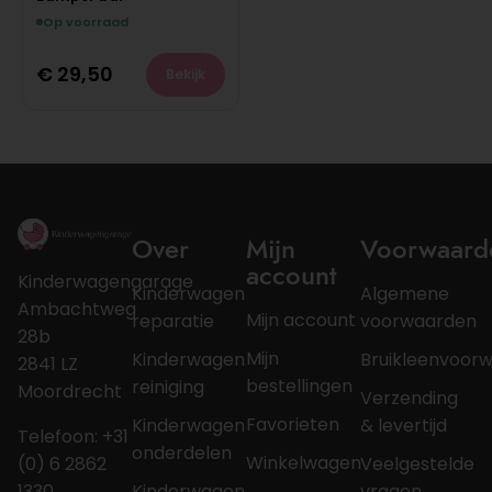
Op voorraad
€
29,50
Bekijk
Over
Mijn
Voorwaard
account
Kinderwagengarage
Kinderwagen
Algemene
Ambachtweg
Mijn account
reparatie
voorwaarden
28b
Mijn
Kinderwagen
Bruikleenvoor
2841 LZ
bestellingen
reiniging
Moordrecht
Verzending
Favorieten
Kinderwagen
& levertijd
Telefoon: +31
onderdelen
Winkelwagen
(0) 6 2862
Veelgestelde
1330
Kinderwagen
vragen