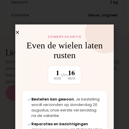
Gewicht
2 kg
Conditie
Nieuw, origineel
ZOMERVAKANTIE
Even de wielen laten
Liever laten plaatsen?
rusten
Kom langs in onze werkplaats in Moordrecht (bij Gouda),
dan monteren wij het onderdeel direct voor je. Meestal
1
16
t/m
ben je binnen 15 tot 20 minuten weer buiten. Op
AUG
AUG
donderdag en zaterdag, op afspraak.
Plan een afspraak
Bestellen kan gewoon.
Je bestelling
wordt verzonden op donderdag 20
App: 06 - 2862 1330
augustus, onze eerste verzenddag
na de vakantie.
Reparaties en bezichtigingen