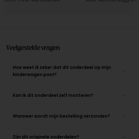
ennis · Phil & Teds onderdeel
Anne · Mountain Buggy wiel
Veelgestelde vragen
Hoe weet ik zeker dat dit onderdeel op mijn
kinderwagen past?
Kan ik dit onderdeel zelf monteren?
Wanneer wordt mijn bestelling verzonden?
Zijn dit originele onderdelen?