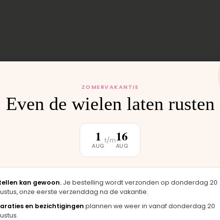
ZOMERVAKANTIE
Even de wielen laten rusten
1
16
 monteren wij het
t/m
uten weer buiten.
AUG
AUG
tellen kan gewoon.
Je bestelling wordt verzonden op donderdag 20
ustus, onze eerste verzenddag na de vakantie.
araties en bezichtigingen
plannen we weer in vanaf donderdag 20
klantbeoordeling
ustus.