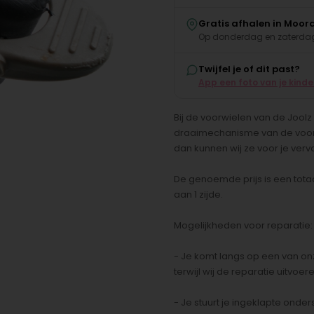
Gratis afhalen in Moor
Op donderdag en zaterdag
Twijfel je of dit past?
App een foto van je kind
Bij de voorwielen van de Joolz
draaimechanisme van de voorw
dan kunnen wij ze voor je ver
De genoemde prijs is een tota
aan 1 zijde.
Mogelijkheden voor reparatie:
- Je komt langs op een van o
terwijl wij de reparatie uitvoe
- Je stuurt je ingeklapte onde