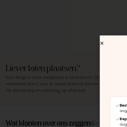
Liever laten plaatsen?
Kom langs in onze werkplaats in Moordrecht (bij Gouda), dan
onderdeel direct voor je. Meestal ben je binnen 15 tot 20 min
Op donderdag en zaterdag, op afspraak.
Bes
aug
Wat klanten over ons zeggen
Rep
★★★★★
4.9/5 
aug