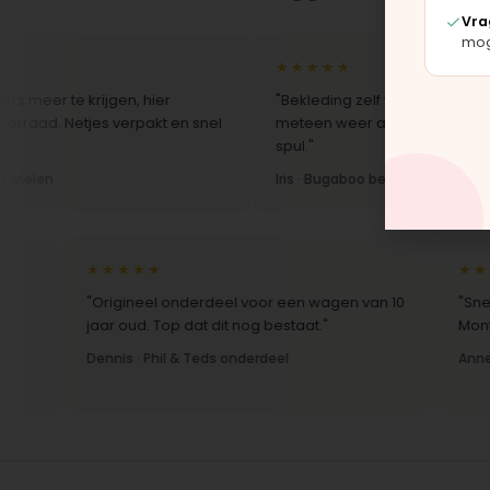
Vra
moge
★★★★★
 krijgen, hier
"Bekleding zelf vervangen met de set, z
etjes verpakt en snel
meteen weer als nieuw uit. Duidelijk ori
spul."
Iris · Bugaboo bekleding
★★★★★
★★★★
"Origineel onderdeel voor een wagen van 10
"Snelle le
jaar oud. Top dat dit nog bestaat."
Montage-in
Dennis · Phil & Teds onderdeel
Anne · Mou