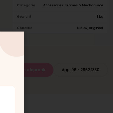
Categorie
Accessories · Frames & Mechanisme
Gewicht
8 kg
Conditie
Nieuw, origineel
Plan een afspraak
App: 06 - 2862 1330