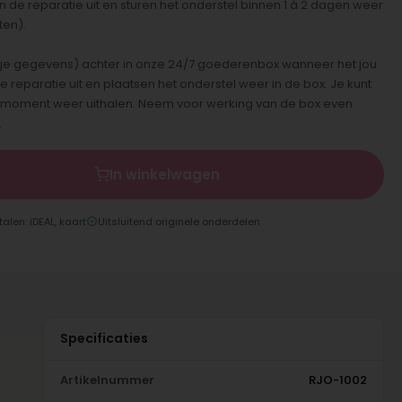
n de reparatie uit en sturen het onderstel binnen 1 à 2 dagen weer
ten).
ief je gegevens) achter in onze 24/7 goederenbox wanneer het jou
e reparatie uit en plaatsen het onderstel weer in de box. Je kunt
t moment weer uithalen. Neem voor werking van de box even
.
In winkelwagen
talen: iDEAL, kaart
Uitsluitend originele onderdelen
Specificaties
Artikelnummer
RJO-1002