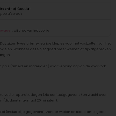
drecht
(bij Gouda)
, op afspraak
erwagen
, wij checken het voor je
 Day zitten twee crêmekleurige klepjes voor het vastzetten van het
ielen. Wanneer deze niet goed meer werken of zijn afgebroken
vangen.
alprijs (arbeid en materialen) voor vervanging van de voorvork
nze vaste reparatiedagen (zie contactgegevens) en wacht even
ren (dit duurt maximaal 20 minuten).
rstel (inclusief je gegevens), zonder wielen en stoelframe, goed