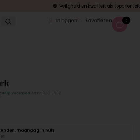
Veiligheid en kwaliteit als topprioriteit
Inloggen
Favorieten
0
ork
g
Op voorraad
Art.nr. RJO-1002
rzonden, maandag in huis
den