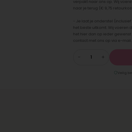
verpakt naar ons op. Wij voere
naar je terug (€ 9,75 retourkos
- Je laat je onderstel (inclus
het beste uitkomt. Wij voeren d
het hier dan op ieder gewens
contact met ons op via e-mail.
−
+
Veilig be