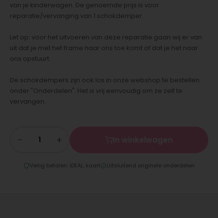
van je kinderwagen. De genoemde prijs is voor
reparatie/vervanging van 1 schokdemper.
Let op: voor het uitvoeren van deze reparatie gaan wij er van
uit dat je met het frame naar ons toe komt of dat je het naar
ons opstuurt.
De schokdempers zijn ook los in onze webshop te bestellen
onder "Onderdelen". Het is vrij eenvoudig om ze zelf te
vervangen.
−
+
In winkelwagen
Veilig betalen: iDEAL, kaart
Uitsluitend originele onderdelen