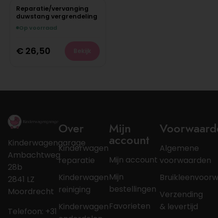
Reparatie/vervanging
duwstang vergrendeling
Op voorraad
€
26,50
Bekijk
Over
Mijn
Voorwaard
account
Kinderwagengarage
Kinderwagen
Algemene
Ambachtweg
Mijn account
reparatie
voorwaarden
28b
Mijn
Kinderwagen
Bruikleenvoor
2841 LZ
bestellingen
reiniging
Moordrecht
Verzending
Favorieten
Kinderwagen
& levertijd
Telefoon: +31