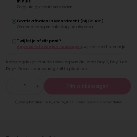
in huis
Zorgvuldig verpakt verzonden
Gratis afhalen in Moordrecht
(bij Gouda)
Op donderdag en zaterdag, op afspraak
Twijfel je of dit past?
App een foto van je kinderwagen
, wij checken het voor je
Reiswiegdekje voor de reiswieg van de Joolz Day 2, Day 3 en
Day+. Deze is eenvoudig zelf te plaatsen.
−
+
In winkelwagen
Veilig betalen: iDEAL, kaart
Uitsluitend originele onderdelen