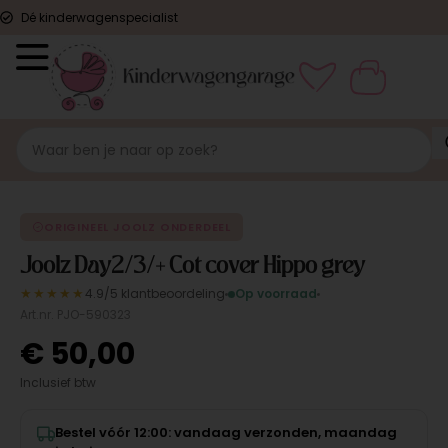
Dé kinderwagenspecialist
ORIGINEEL
ORIGINEEL JOOLZ ONDERDEEL
Joolz Day2/3/+ Cot cover Hippo grey
★★★★★
4.9/5 klantbeoordeling
Op voorraad
Art.nr. PJO-590323
€
50,00
Inclusief btw
Bestel vóór 12:00: vandaag verzonden, maandag