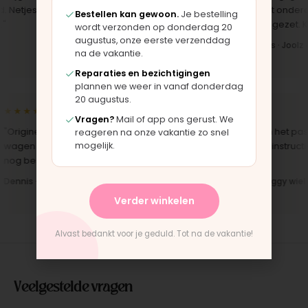
etjes
set, zag er meteen weer als nieuw
het onderdeel
Bestellen kan gewoon.
Je bestelling
uit. Duidelijk origineel spul."
opgezet. Klaar
wordt verzonden op donderdag 20
augustus, onze eerste verzenddag
Iris · Bugaboo bekleding
Bas · Joolz d
na de vakantie.
Reparaties en bezichtigingen
plannen we weer in vanaf donderdag
20 augustus.
★★★★★
★★★★★
Vragen?
Mail of app ons gerust. We
"Origineel onderdeel voor een
"Snelle levering en het past
reageren na onze vakantie zo snel
mogelijk.
agen van 10 jaar oud. Top dat dit
perfect. Montage-instructie
nog bestaat."
duidelijk."
ennis · Phil & Teds onderdeel
Anne · Mountain Buggy wiel
Verder winkelen
Alvast bedankt voor je geduld. Tot na de vakantie!
Veelgestelde vragen