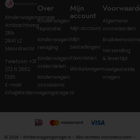
Over
Mijn
Voorwaard
account
Kinderwagengarage
Kinderwagen
Algemene
Ambachtweg
Mijn account
reparatie
voorwaarden
28b
Mijn
Kinderwagen
Bruikleenvoor
2841 LZ
bestellingen
reiniging
Moordrecht
Verzending
Favorieten
Kinderwagen
& levertijd
Telefoon: +31
onderdelen
Winkelwagen
(0) 6 2862
Veelgestelde
1330
Kinderwagen
vragen
E-mail:
occassions
info@kinderwagengarage.nl
© 2026 – Kinderwagengarage.nl – Alle rechten voorbehouden –