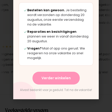
en,
"Bekleding zelf vervangen met de
"Langsgekomen 
es
set, zag er meteen weer als nieuw
het onderdeel we
Bestellen kan gewoon.
Je bestelling
wordt verzonden op donderdag 20
uit. Duidelijk origineel spul."
opgezet. Klaar te
augustus, onze eerste verzenddag
Iris · Bugaboo bekleding
Bas · Joolz duws
na de vakantie.
Reparaties en bezichtigingen
plannen we weer in vanaf donderdag
20 augustus.
★★★★
★★★★★
Vragen?
Mail of app ons gerust. We
reageren na onze vakantie zo snel
rigineel onderdeel voor een
"Snelle levering en het paste
mogelijk.
en van 10 jaar oud. Top dat dit
perfect. Montage-instructies 
g bestaat."
duidelijk."
nis · Phil & Teds onderdeel
Anne · Mountain Buggy wiel
Verder winkelen
Alvast bedankt voor je geduld. Tot na de vakantie!
Veelgestelde vragen