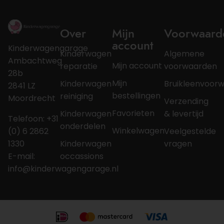
Over
Mijn
Voorwaard
account
Kinderwagengarage
Kinderwagen
Algemene
Ambachtweg
Mijn account
reparatie
voorwaarden
28b
Mijn
Kinderwagen
Bruikleenvoor
2841 LZ
bestellingen
reiniging
Moordrecht
Verzending
Favorieten
Kinderwagen
& levertijd
Telefoon: +31
onderdelen
Winkelwagen
(0) 6 2862
Veelgestelde
1330
Kinderwagen
vragen
E-mail:
occassions
info@kinderwagengarage.nl