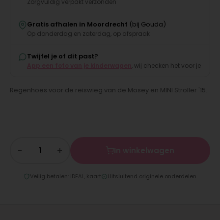
Zorgvuldig verpakt verzonden
Gratis afhalen in Moordrecht
(bij Gouda)
Op donderdag en zaterdag, op afspraak
Twijfel je of dit past?
App een foto van je kinderwagen
, wij checken het voor je
Regenhoes voor de reiswieg van de Mosey en MINI Stroller '15.
−
+
In winkelwagen
Veilig betalen: iDEAL, kaart
Uitsluitend originele onderdelen