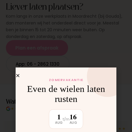
Liever laten plaatsen?
Kom langs in onze werkplaats in Moordrecht (bij Gouda),
dan monteren wij het onderdeel direct voor je. Meestal
ben je binnen 15 tot 20 minuten weer buiten. Op
donderdag en zaterdag, op afspraak.
Plan een afspraak
App: 06 - 2862 1330
ZOMERVAKANTIE
Even de wielen laten
rusten
Wat klanten over ons zeggen
★★★★★
4.9/5 klantbeoordeling
1
16
t/m
AUG
AUG
★★★★★
★★★★★