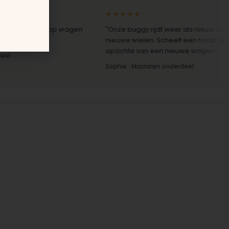
★★★★★
le reactie op vragen
"Onze buggy rijdt weer als nieuw dankzij d
r."
nieuwe wielen. Scheelt een hoop geld ten
opzichte van een nieuwe wagen."
Sophie · Maclaren onderdeel