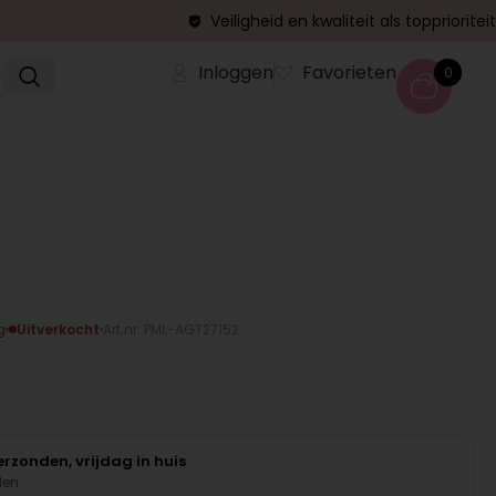
Veiligheid en kwaliteit als topprioriteit
Inloggen
Favorieten
0
g
Uitverkocht
Art.nr. PML-AGT27152
rzonden, vrijdag in huis
den