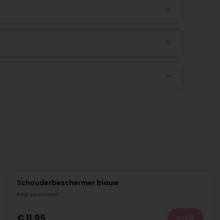
Schouderbeschermer blauw
Op voorraad
€
11,95
Bekijk