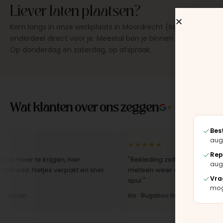
Liever laten plaatsen?
Kom langs in onze werkplaats in Moordrecht (bij Gouda), dan
onderdeel direct voor je. Meestal ben je binnen 15 tot 20 min
Op donderdag en zaterdag, op afspraak.
Wat klanten over ons zeggen
★★★★★
4.9/5 
Bes
aug
★★★★★
Rep
te krijgen, hier
"Bekleding zelf vervangen met de set,
aug
Netjes verpakt en snel
meteen weer als nieuw uit. Duidelijk or
Vra
spul."
moge
Iris · Bugaboo bekleding