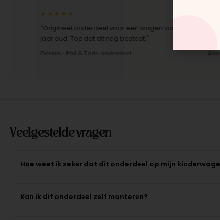
★★★★★
★★★★
"Origineel onderdeel voor een wagen van 10
"Snelle l
jaar oud. Top dat dit nog bestaat."
Montage-i
Dennis · Phil & Teds onderdeel
Anne · Mo
Veelgestelde vragen
Hoe weet ik zeker dat dit onderdeel op mijn kinderwag
Kan ik dit onderdeel zelf monteren?