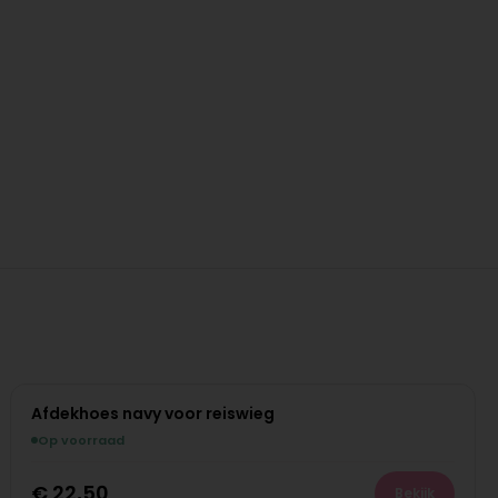
Afdekhoes navy voor reiswieg
Op voorraad
€
22,50
Bekijk