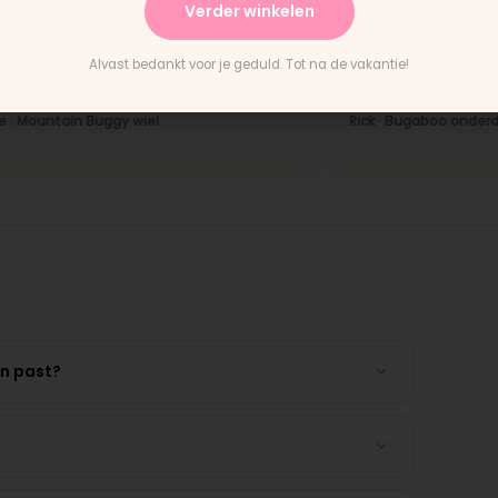
Verder winkelen
★
★★★★★
evering en het paste perfect.
"Persoonlijk contact, snel
Alvast bedankt voor je geduld. Tot na de vakantie!
nstructies waren duidelijk."
en eerlijk advies. Aanrade
untain Buggy wiel
Rick · Bugaboo onderdeel
en past?