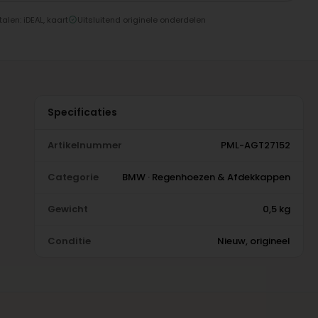
talen: iDEAL, kaart
Uitsluitend originele onderdelen
Specificaties
Artikelnummer
PML-AGT27152
Categorie
BMW · Regenhoezen & Afdekkappen
Gewicht
0,5 kg
Conditie
Nieuw, origineel