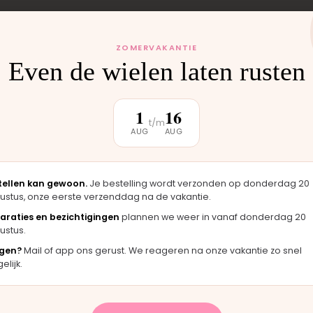
 monteren wij het
ZOMERVAKANTIE
uten weer buiten.
Even de wielen laten rusten
1
16
t/m
AUG
AUG
klantbeoordeling
tellen kan gewoon.
Je bestelling wordt verzonden op donderdag 20
ustus, onze eerste verzenddag na de vakantie.
★★★★★
★
araties en bezichtigingen
plannen we weer in vanaf donderdag 20
 zag er
"Langsgekomen in Moordrecht en het
"F
ustus.
igineel
onderdeel werd er direct opgezet. Klaar
me
gen?
Mail of app ons gerust. We reageren na onze vakantie zo snel
terwijl je wacht."
ha
lijk.
Bas · Joolz duwstang
Ch