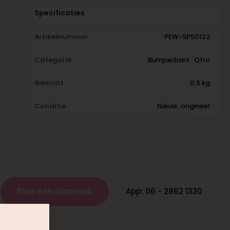
Specificaties
Artikelnummer
PEW-SP50122
Categorie
Bumperbars · Qtro
Gewicht
0,5 kg
Conditie
Nieuw, origineel
Plan een afspraak
App: 06 - 2862 1330