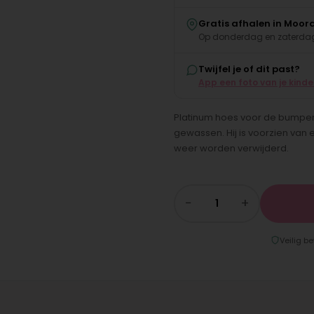
Gratis afhalen in Moor
Op donderdag en zaterdag
Twijfel je of dit past?
App een foto van je kind
Platinum hoes voor de bumper 
gewassen. Hij is voorzien van
weer worden verwijderd.
−
+
Veilig be