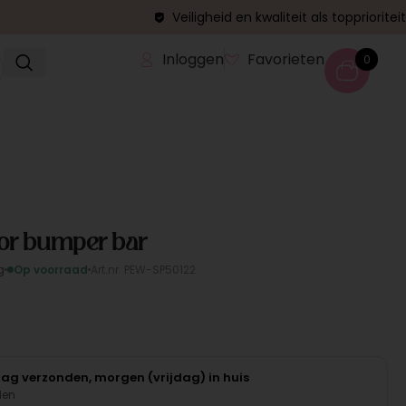
Veiligheid en kwaliteit als topprioriteit
Inloggen
Favorieten
0
or bumper bar
g
Op voorraad
Art.nr. PEW-SP50122
aag verzonden, morgen (vrijdag) in huis
den