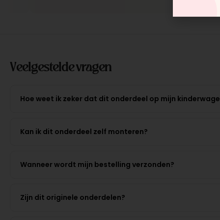
Veelgestelde vragen
Hoe weet ik zeker dat dit onderdeel op mijn kinderwag
Kan ik dit onderdeel zelf monteren?
Wanneer wordt mijn bestelling verzonden?
Zijn dit originele onderdelen?