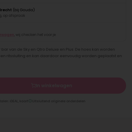
drecht
(bij Gouda)
, op afspraak
erwagen
, wij checken het voor je
bar van de Sky en Qtro Deluxe en Plus. De hoes kan worden
 een ritssluiting en kan daardoor eenvoudig worden geplaatst en
In winkelwagen
talen: iDEAL, kaart
Uitsluitend originele onderdelen