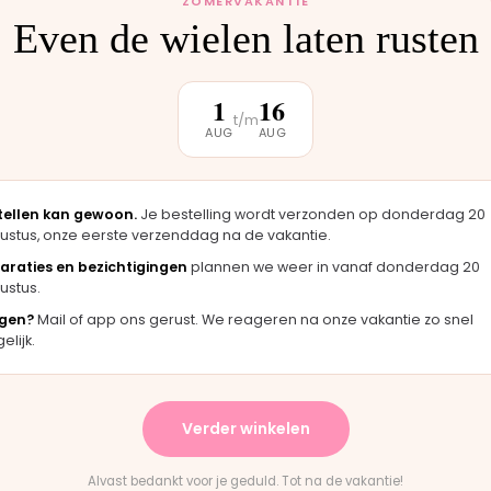
ZOMERVAKANTIE
Even de wielen laten rusten
klantbeoordeling
1
16
t/m
AUG
AUG
★★★★★
, zag er
"Langsgekomen in Moordrecht en het
"
tellen kan gewoon.
Je bestelling wordt verzonden op donderdag 20
rigineel
onderdeel werd er direct opgezet. Klaar
m
ustus, onze eerste verzenddag na de vakantie.
terwijl je wacht."
h
araties en bezichtigingen
plannen we weer in vanaf donderdag 20
Bas · Joolz duwstang
C
ustus.
gen?
Mail of app ons gerust. We reageren na onze vakantie zo snel
lijk.
★
★★★★★
evering en het paste perfect.
"Persoonlijk contact, sne
Verder winkelen
instructies waren duidelijk."
en eerlijk advies. Aanrade
ountain Buggy wiel
Rick · Bugaboo onderdeel
Alvast bedankt voor je geduld. Tot na de vakantie!