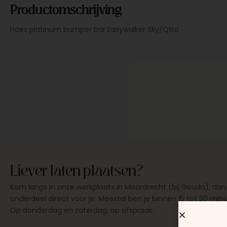
Productomschrijving
Hoes platinum bumper bar Easywalker Sky/Qtro
Liever laten plaatsen?
Kom langs in onze werkplaats in Moordrecht (bij Gouda), dan
onderdeel direct voor je. Meestal ben je binnen 15 tot 20 min
Op donderdag en zaterdag, op afspraak.