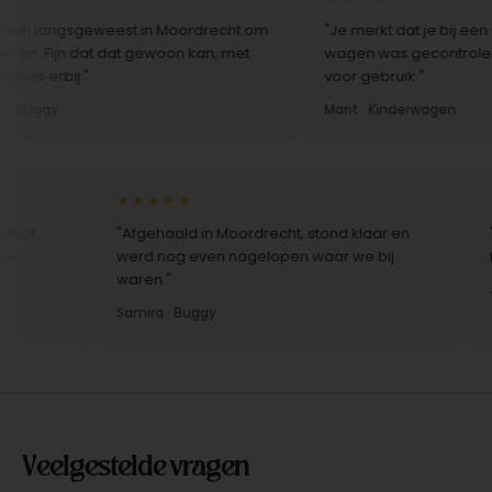
gsgeweest in Moordrecht om
"Je merkt dat je bij een specialist
n dat dat gewoon kan, met
wagen was gecontroleerd en dire
j."
voor gebruik."
Marit · Kinderwagen
★★★★★
★★★
"Afgehaald in Moordrecht, stond klaar en
"Scher
werd nog even nagelopen waar we bij
fijner
waren."
Jelle ·
Samira · Buggy
Veelgestelde vragen