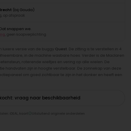
drecht
(bij Gouda)
, op afspraak
Dat snappen we.
ing
, geen koopverplichting
n luxere versie van de buggy
Quest
. De zitting is te verstellen in 4
afneembare, in de machine wasbare hoes. Verder is de Maclaren
tensteun, roterende wieltjes en vering op alle wielen. De
ie handvaten zijn in hoogte verstelbaar. De zonnekap van deze
ectiepaneel om goed zichtbaar te zijn in het donker en heeft een
rkocht: vraag naar beschikbaarheid
talen: iDEAL, kaart
Uitsluitend originele onderdelen