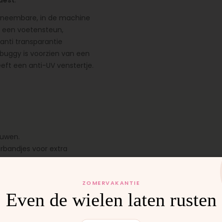
uest
.
 afneembare, in de machine
n een voetensteun,
anti transparantie
buggy is voorzien van een
eft een anti-UV venstertje.
ouwen.
rbandjes voor extra
ZOMERVAKANTIE
Even de wielen laten rusten