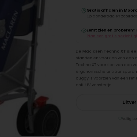
Gratis afhalen in Moor
Op donderdag en zaterdag
Eerst zien en proberen?
Plan een gratis bezichtig
De
Maclaren Techno XT
is ee
standen en voorzien van een 
Techno XT voorzien van een voe
ergonomische anti transparant
buggy is voorzien van een refl
anti-UV venstertje.
Uitve
Veilig be