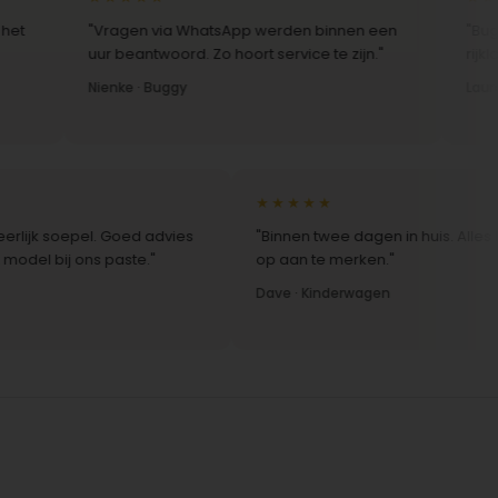
"Vragen via WhatsApp werden binnen een
"Buggy online b
uur beantwoord. Zo hoort service te zijn."
rijklaar en ne
Nienke · Buggy
Laura · Easywal
★★★★★
k soepel. Goed advies
"Binnen twee dagen in huis. Alles klopte,
bij ons paste."
op aan te merken."
Dave · Kinderwagen