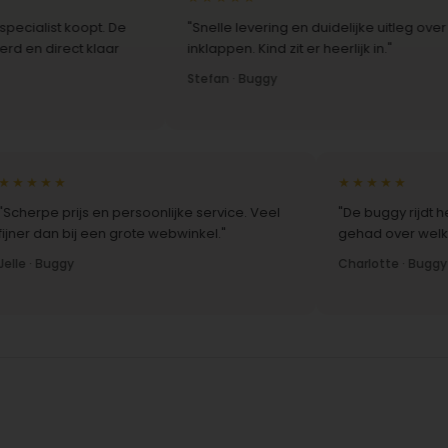
 koopt. De
"Snelle levering en duidelijke uitleg over het
ct klaar
inklappen. Kind zit er heerlijk in."
Stefan · Buggy
★★
★★★★★
pe prijs en persoonlijke service. Veel
"De buggy rijdt heerlij
 dan bij een grote webwinkel."
gehad over welk model 
 Buggy
Charlotte · Buggy