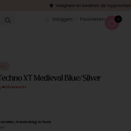
Veiligheid en kwaliteit als topprioriteit
Inloggen
Favorieten
0
AAD
echno XT Medieval Blue/Silver
g
Uitverkocht
rzonden, maandag in huis
den