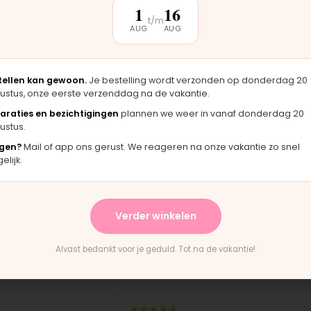
1
16
t/m
AUG
AUG
tellen kan gewoon.
Je bestelling wordt verzonden op donderdag 20
ustus, onze eerste verzenddag na de vakantie.
araties en bezichtigingen
plannen we weer in vanaf donderdag 20
ustus.
beer de
gen?
Mail of app ons gerust. We reageren na onze vakantie zo snel
lijk.
ag, op afspraak.
mee.
Verder winkelen
Alvast bedankt voor je geduld. Tot na de vakantie!
klantbeoordeling
★★★★★