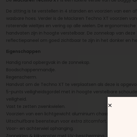
De
Maclaren Techno XT
is een luxere versie van de buggy
Q
De zitting is te verstellen in 4 standen en voorzien van een
wasbare hoes. Verder is de Maclaren Techno XT voorzien va
roterende wieltjes en vering op alle wielen. De ergonomische 
handvaten zijn in hoogte verstelbaar. De zonnekap van deze 
reflectiepaneel om goed zichtbaar te zijn in het donker en he
Eigenschappen
Handig rond opbergvak in de zonnekap.
Boodschappenmandje.
Regenscherm.
Handvat om de Techno XT te verplaatsen als deze is opgev
5-punts veiligheidsgordel met in hoogte verstelbare schoude
veiligheid.
Vast te zetten zwenkwielen.
Voorzien van een lichtgewicht aluminium chassis.
Uitschuifbare beensteun voor extra zitcomfort.
Voor- en achterwiel ophanging.
Zonneklep & kijkvenster met UV-bescherming.