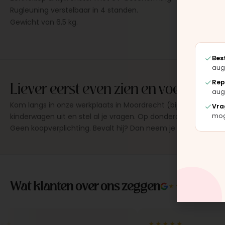
Rugleuning verstelbaar in 4 standen.
Gewicht van 6,5 kg.
Bes
aug
Liever eerst even zien en voelen?
Rep
aug
Kom langs in onze werkplaats in Moordrecht (bij Gouda), pro
Vra
moge
kinderwagen uit en stel al je vragen. Op donderdag en zaterd
Geen koopverplichting. Bevalt hij? Dan neem je hem direct 
Wat klanten over ons zeggen
★★★★★
4.9/5 
★★★★★