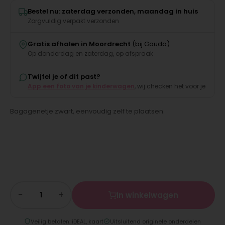
Bestel nu: zaterdag verzonden, maandag in huis
Zorgvuldig verpakt verzonden
Gratis afhalen in Moordrecht
(bij Gouda)
Op donderdag en zaterdag, op afspraak
Twijfel je of dit past?
App een foto van je kinderwagen
, wij checken het voor je
Bagagenetje zwart, eenvoudig zelf te plaatsen.
−
+
In winkelwagen
Veilig betalen: iDEAL, kaart
Uitsluitend originele onderdelen