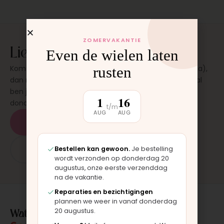
ZOMERVAKANTIE
Liever laten plaatsen?
Even de wielen laten
Kom langs in onze werkplaats in Moordrecht (bij Gouda),
rusten
dan monteren wij het onderdeel direct voor je. Meestal
ben je binnen 15 tot 20 minuten weer buiten. Op
1
16
donderdag en zaterdag, op afspraak.
t/m
AUG
AUG
Plan een afspraak
App: 06 - 2862 1330
Bestellen kan gewoon.
Je bestelling
wordt verzonden op donderdag 20
augustus, onze eerste verzenddag
na de vakantie.
Reparaties en bezichtigingen
plannen we weer in vanaf donderdag
Wat klanten over ons zeggen
20 augustus.