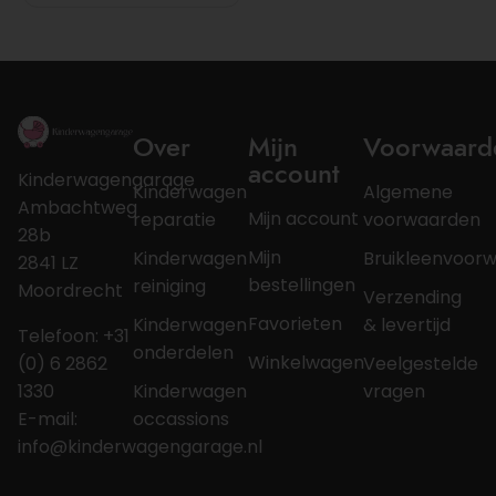
Over
Mijn
Voorwaard
account
Kinderwagengarage
Kinderwagen
Algemene
Ambachtweg
Mijn account
reparatie
voorwaarden
28b
Mijn
Kinderwagen
Bruikleenvoor
2841 LZ
bestellingen
reiniging
Moordrecht
Verzending
Favorieten
Kinderwagen
& levertijd
Telefoon: +31
onderdelen
Winkelwagen
(0) 6 2862
Veelgestelde
1330
Kinderwagen
vragen
E-mail:
occassions
info@kinderwagengarage.nl