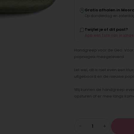
Gratis afhalen in Moor
Op donderdag en zaterdag
Twijfel je of dit past?
App een foto van je kind
Handgreep voor de Geo. Voor
popnagels meegeleverd.
Let wel, dit is niet even een k
uitgeboord en de nieuwe pop
Wij kunnen de handgreep event
opsturen of er mee langs kom
−
+