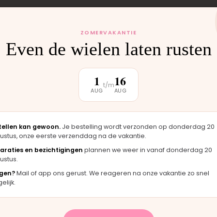
 monteren wij het
ZOMERVAKANTIE
uten weer buiten.
Even de wielen laten rusten
1
16
t/m
AUG
AUG
klantbeoordeling
tellen kan gewoon.
Je bestelling wordt verzonden op donderdag 20
ustus, onze eerste verzenddag na de vakantie.
★★★★★
★★★
araties en bezichtigingen
plannen we weer in vanaf donderdag 20
er
"Langsgekomen in Moordrecht en het
"Fijne 
ustus.
el
onderdeel werd er direct opgezet. Klaar
merkt d
gen?
Mail of app ons gerust. We reageren na onze vakantie zo snel
terwijl je wacht."
handen
lijk.
Bas · Joolz duwstang
Chantal 