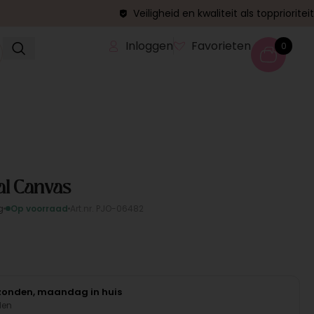
Veiligheid en kwaliteit als topprioriteit
Inloggen
Favorieten
0
al Canvas
g
Op voorraad
Art.nr. PJO-06482
rzonden, maandag in huis
den