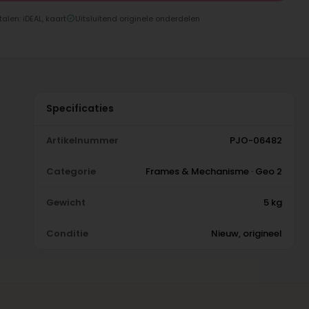
talen: iDEAL, kaart
Uitsluitend originele onderdelen
Specificaties
Artikelnummer
PJO-06482
Categorie
Frames & Mechanisme · Geo 2
Gewicht
5 kg
Conditie
Nieuw, origineel