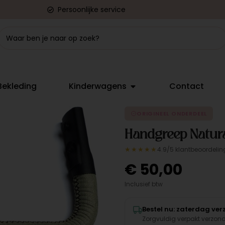
Persoonlijke service
Bekleding
Kinderwagens
Contact
ORIGINEEL ONDERDEEL
Handgreep Natur
★★★★★
4.9/5 klantbeoordelin
€
50,00
Inclusief btw
Bestel nu: zaterdag ve
Zorgvuldig verpakt verzon