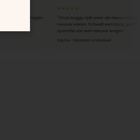
★★★★★
reactie op vragen
"Onze buggy rijdt weer als nieuw dankzij de
nieuwe wielen. Scheelt een hoop geld ten
opzichte van een nieuwe wagen."
Sophie · Maclaren onderdeel