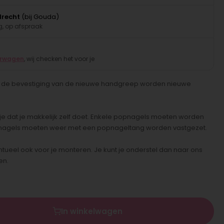
drecht
(bij Gouda)
, op afspraak
erwagen
, wij checken het voor je
 de bevestiging van de nieuwe handgreep worden nieuwe
lusje dat je makkelijk zelf doet. Enkele popnagels moeten worden
nagels moeten weer met een popnageltang worden vastgezet.
ueel ook voor je monteren. Je kunt je onderstel dan naar ons
en.
In winkelwagen