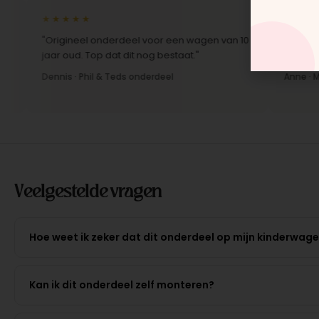
★★★★★
★★★★★
"Origineel onderdeel voor een wagen van 10
"Snelle lever
jaar oud. Top dat dit nog bestaat."
Montage-inst
Dennis · Phil & Teds onderdeel
Anne · Mount
Veelgestelde vragen
Hoe weet ik zeker dat dit onderdeel op mijn kinderwag
Kan ik dit onderdeel zelf monteren?