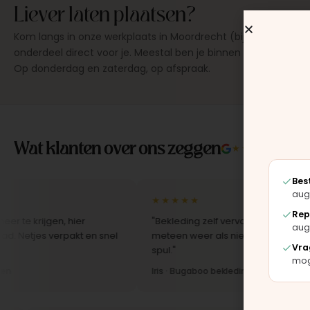
Liever laten plaatsen?
Kom langs in onze werkplaats in Moordrecht (bij Gouda), dan
onderdeel direct voor je. Meestal ben je binnen 15 tot 20 min
Op donderdag en zaterdag, op afspraak.
Wat klanten over ons zeggen
★★★★★
4.9/5 
Bes
aug
★★★★★
Rep
ijgen, hier
"Bekleding zelf vervangen met de set, zag 
aug
s verpakt en snel
meteen weer als nieuw uit. Duidelijk origine
Vra
spul."
moge
Iris · Bugaboo bekleding