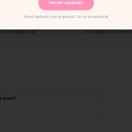
Verder winkelen
★★★★★
ing en het paste perfect.
"Persoonlijk contact, snelle 
Alvast bedankt voor je geduld. Tot na de vakantie!
ructies waren duidelijk."
en eerlijk advies. Aanrader."
ain Buggy wiel
Rick · Bugaboo onderdeel
en past?