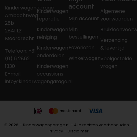
account
Kinderwagengarage
Kinderwagen
Algemene
Ambachtweg
Mijn account
reparatie
voorwaarden
28b
Mijn
Kinderwagen
Bruikleenvoor
2841 LZ
bestellingen
reiniging
Moordrecht
Verzending
Favorieten
Kinderwagen
& levertijd
Telefoon: +31
onderdelen
Winkelwagen
(0) 6 2862
Veelgestelde
1330
Kinderwagen
vragen
E-mail:
occassions
info@kinderwagengarage.nl
© 2026 – Kinderwagengarage.nl – Alle rechten voorbehouden –
Privacy
– Disclaimer