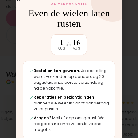
ZOMERVAKANTIE
donderdag en zaterdag, op afspraak.
Even de wielen laten
Plan een afspraak
rusten
App: 06 - 2862 1330
1
16
t/m
AUG
AUG
Bestellen kan gewoon.
Je bestelling
Wat klanten over ons zeggen
wordt verzonden op donderdag 20
★★★★★
4.9/5 klantbeoordeling
augustus, onze eerste verzenddag
na de vakantie.
Reparaties en bezichtigingen
★★★★★
★★★★★
plannen we weer in vanaf donderdag
20 augustus.
gen,
"Bekleding zelf vervangen met de
"Langsgekomen
Vragen?
Mail of app ons gerust. We
tjes
set, zag er meteen weer als nieuw
het onderdeel w
reageren na onze vakantie zo snel
uit. Duidelijk origineel spul."
opgezet. Klaar t
mogelijk.
Iris · Bugaboo bekleding
Bas · Joolz duw