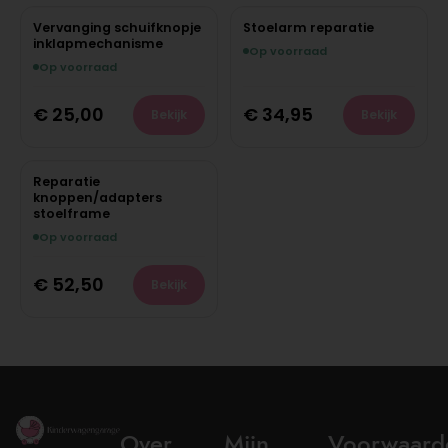
Vervanging schuifknopje
Stoelarm reparatie
inklapmechanisme
Op voorraad
Op voorraad
€
25,00
€
34,95
Bekijk
Bekijk
Reparatie
knoppen/adapters
stoelframe
Op voorraad
€
52,50
Bekijk
Over
Mijn
Voorwaard