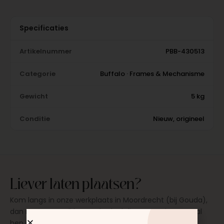
Specificaties
Artikelnummer
PBB-430513
Categorie
Buffalo · Frames & Mechanisme
Gewicht
5 kg
Conditie
Nieuw, origineel
Liever laten plaatsen?
Kom langs in onze werkplaats in Moordrecht (bij Gouda),
dan monteren wij het onderdeel direct voor je. Meestal
ben je binnen 15 tot 20 minuten weer buiten. Op