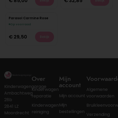
€
85,00
€
32,85
Bekijk
Bekijk
Parasol Carmine Rose
Op voorraad
€
29,50
Bekijk
Over
Mijn
Voorwaard
account
Kinderwagengarage
Kinderwagen
Algemene
Ambachtweg
Mijn account
reparatie
voorwaarden
28b
Mijn
Kinderwagen
Bruikleenvoor
2841 LZ
bestellingen
reiniging
Moordrecht
Verzending