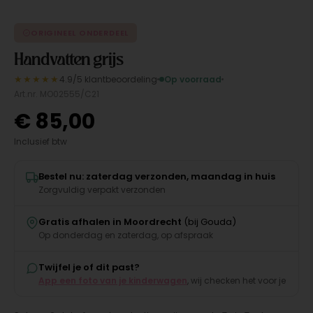
ORIGINEEL ONDERDEEL
Handvatten grijs
★★★★★
4.9/5 klantbeoordeling
Op voorraad
Art.nr. MO02555/C21
€
85,00
Inclusief btw
Bestel nu: zaterdag verzonden, maandag in huis
Zorgvuldig verpakt verzonden
Gratis afhalen in Moordrecht
(bij Gouda)
Op donderdag en zaterdag, op afspraak
Twijfel je of dit past?
App een foto van je kinderwagen
, wij checken het voor je