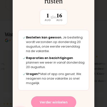
rusten
App: 06 - 2862 1330
1
16
t/m
AUG
AUG
Wat klanten over ons zeggen
Bestellen kan gewoon.
Je bestelling
★★★★★
4.9/5 klantbeoordeling
wordt verzonden op donderdag 20
augustus, onze eerste verzenddag
na de vakantie.
★★★★★
★★★★★
Reparaties en bezichtigingen
plannen we weer in vanaf donderdag
"Bekleding zelf vervangen met de
"Langsgekomen in
20 augustus.
set, zag er meteen weer als nieuw
het onderdeel werd
uit. Duidelijk origineel spul."
opgezet. Klaar terwi
Vragen?
Mail of app ons gerust. We
reageren na onze vakantie zo snel
Iris · Bugaboo bekleding
Bas · Joolz duwstan
mogelijk.
Verder winkelen
★★★
★★★★★