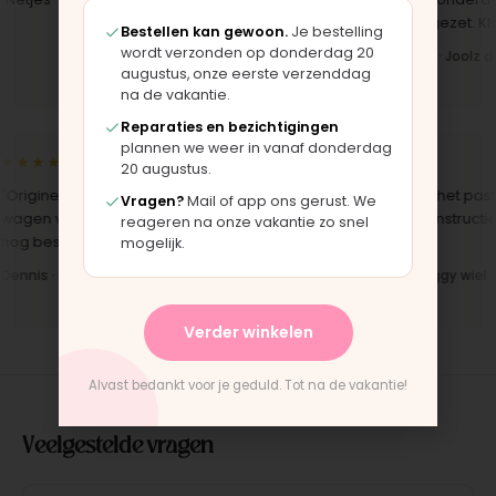
uit. Duidelijk origineel spul."
opgezet. Klaar 
Bestellen kan gewoon.
Je bestelling
wordt verzonden op donderdag 20
Iris · Bugaboo bekleding
Bas · Joolz du
augustus, onze eerste verzenddag
na de vakantie.
Reparaties en bezichtigingen
plannen we weer in vanaf donderdag
★★★★★
★★★★★
20 augustus.
Origineel onderdeel voor een
"Snelle levering en het paste
Vragen?
Mail of app ons gerust. We
agen van 10 jaar oud. Top dat dit
perfect. Montage-instructie
reageren na onze vakantie zo snel
og bestaat."
duidelijk."
mogelijk.
ennis · Phil & Teds onderdeel
Anne · Mountain Buggy wiel
Verder winkelen
Alvast bedankt voor je geduld. Tot na de vakantie!
Veelgestelde vragen