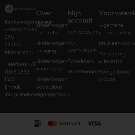
Over
Mijn
Voorwaard
account
Kinderwagengarage
Kinderwagen
Algemene
Ambachtweg
Mijn account
reparatie
voorwaarden
28b
Mijn
Kinderwagen
Bruikleenvoor
2841 LZ
bestellingen
reiniging
Moordrecht
Verzending
Favorieten
Kinderwagen
& levertijd
Telefoon: +31
onderdelen
Winkelwagen
(0) 6 2862
Veelgestelde
1330
Kinderwagen
vragen
E-mail:
occassions
info@kinderwagengarage.nl