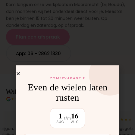
Kom langs in onze werkplaats in Moordrecht (bij Gouda),
dan monteren wij het onderdeel direct voor je. Meestal
ben je binnen 15 tot 20 minuten weer buiten. Op
donderdag en zaterdag, op afspraak.
Plan een afspraak
App: 06 - 2862 1330
ZOMERVAKANTIE
Even de wielen laten
Wat klanten over ons zeggen
rusten
★★★★★
4.9/5 klantbeoordeling
1
16
t/m
★★★★★
★★★★★
AUG
AUG
gen,
"Bekleding zelf vervangen met de
"Langsgekomen
tjes
set, zag er meteen weer als nieuw
het onderdeel 