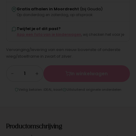
Gratis afhalen in Moordrecht
(bij Gouda)
Op donderdag en zaterdag, op afspraak
Twijfel je of dit past?
App een foto van je kinderwagen
, wij checken het voor je
Vervanging/levering van een nieuw bovenste of onderste
wieg/stoelframe in zwart of zilver.
−
+
In winkelwagen
Veilig betalen: iDEAL, kaart
Uitsluitend originele onderdelen
Productomschrijving