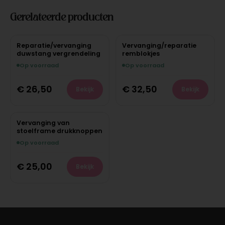
Gerelateerde producten
Reparatie/vervanging
Vervanging/reparatie
duwstang vergrendeling
remblokjes
Op voorraad
Op voorraad
€
26,50
€
32,50
Bekijk
Bekijk
Vervanging van
stoelframe drukknoppen
Op voorraad
€
25,00
Bekijk