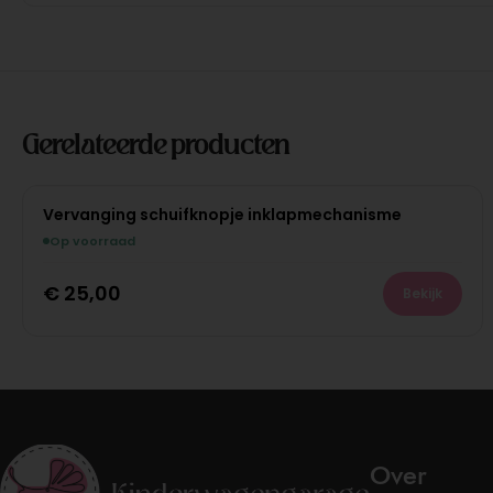
Gerelateerde producten
Vervanging schuifknopje inklapmechanisme
Op voorraad
€
25,00
Bekijk
Over