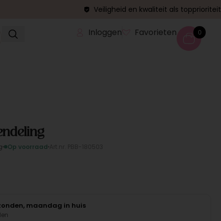
Veiligheid en kwaliteit als topprioriteit
Inloggen
Favorieten
0
ndeling
g
Op voorraad
Art.nr. PBB-180503
rzonden, maandag in huis
den