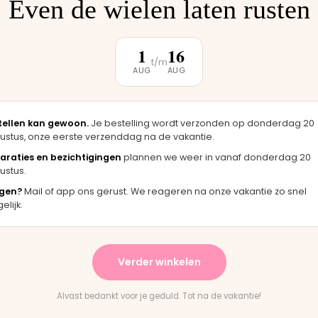
Even de wielen laten rusten
klantbeoordeling
1
16
t/m
AUG
AUG
★★★★★
★
 zag er
"Langsgekomen in Moordrecht en het
"F
igineel
onderdeel werd er direct opgezet. Klaar
me
tellen kan gewoon.
Je bestelling wordt verzonden op donderdag 20
terwijl je wacht."
ha
ustus, onze eerste verzenddag na de vakantie.
Bas · Joolz duwstang
Ch
araties en bezichtigingen
plannen we weer in vanaf donderdag 20
ustus.
gen?
Mail of app ons gerust. We reageren na onze vakantie zo snel
lijk.
★
★★★★★
vering en het paste perfect.
"Persoonlijk contact, snel
nstructies waren duidelijk."
en eerlijk advies. Aanrader
Verder winkelen
untain Buggy wiel
Rick · Bugaboo onderdeel
Alvast bedankt voor je geduld. Tot na de vakantie!