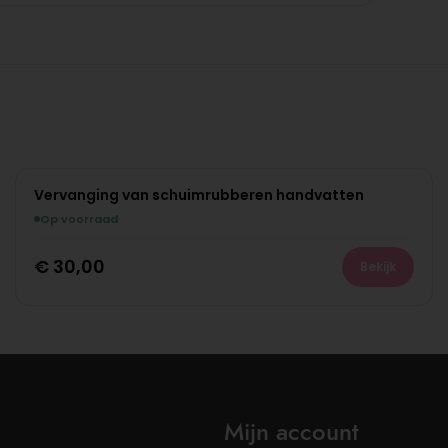
Vervanging van schuimrubberen handvatten
Op voorraad
€
30,00
Bekijk
Mijn account