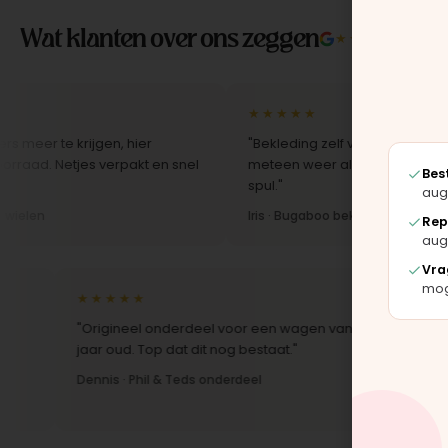
Wat klanten over ons zeggen
★★★★★
4.9/5 
★★★★★
te krijgen, hier
"Bekleding zelf vervangen met de set,
Netjes verpakt en snel
meteen weer als nieuw uit. Duidelijk or
Bes
spul."
aug
Iris · Bugaboo bekleding
Rep
aug
Vra
moge
★★★★★
★★★★
"Origineel onderdeel voor een wagen van 10
"Snelle le
jaar oud. Top dat dit nog bestaat."
Montage-i
Dennis · Phil & Teds onderdeel
Anne · Mo