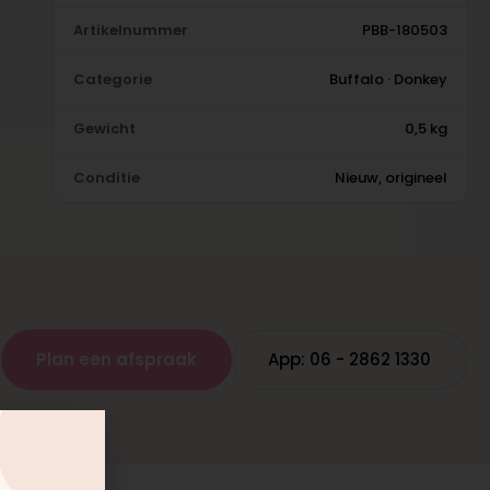
Artikelnummer
PBB-180503
Categorie
Buffalo · Donkey
Gewicht
0,5 kg
Conditie
Nieuw, origineel
Plan een afspraak
App: 06 - 2862 1330