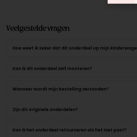
Veelgestelde vragen
Hoe weet ik zeker dat dit onderdeel op mijn kinderwag
Kan ik dit onderdeel zelf monteren?
Wanneer wordt mijn bestelling verzonden?
Zijn dit originele onderdelen?
Kan ik het onderdeel retourneren als het niet past?