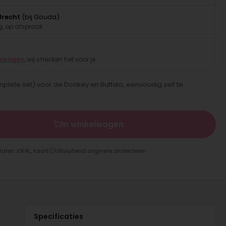
drecht
(bij Gouda)
, op afspraak
erwagen
, wij checken het voor je
ete set) voor de Donkey en Buffalo, eenvoudig zelf te
In winkelwagen
talen: iDEAL, kaart
Uitsluitend originele onderdelen
Specificaties