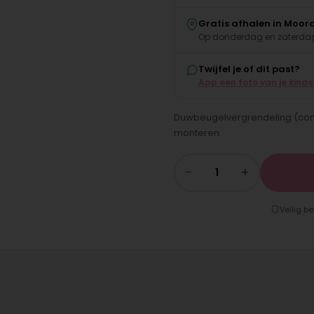
Gratis afhalen in Moor
Op donderdag en zaterdag
Twijfel je of dit past?
App een foto van je kind
Duwbeugelvergrendeling (compl
monteren.
−
+
Veilig be