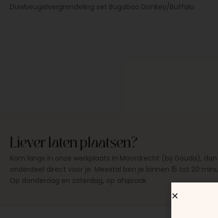
Duwbeugelvergrendeling set Bugaboo Donkey/Buffalo
Liever laten plaatsen?
Kom langs in onze werkplaats in Moordrecht (bij Gouda), dan
onderdeel direct voor je. Meestal ben je binnen 15 tot 20 min
Op donderdag en zaterdag, op afspraak.