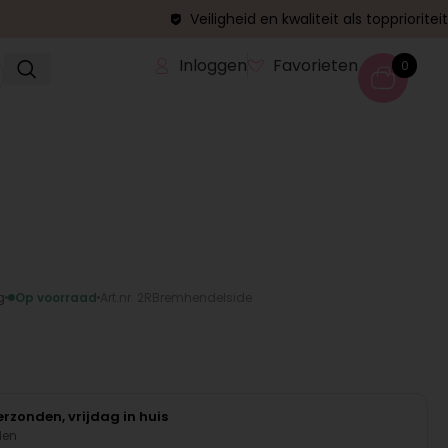
Veiligheid en kwaliteit als topprioriteit
Inloggen
Favorieten
0
g
Op voorraad
Art.nr. 2RBremhendelside
rzonden, vrijdag in huis
den