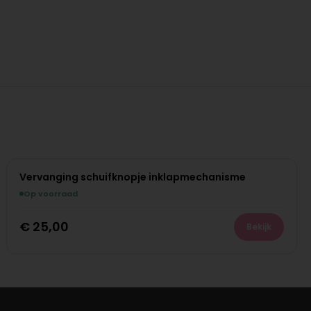
Vervanging schuifknopje inklapmechanisme
Op voorraad
€
25,00
Bekijk