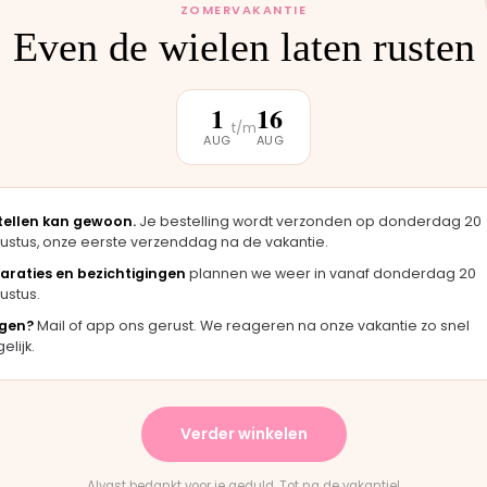
ZOMERVAKANTIE
Even de wielen laten rusten
klantbeoordeling
1
16
t/m
AUG
AUG
★★★★★
★
 zag er
"Langsgekomen in Moordrecht en het
"F
tellen kan gewoon.
Je bestelling wordt verzonden op donderdag 20
ustus, onze eerste verzenddag na de vakantie.
igineel
onderdeel werd er direct opgezet. Klaar
me
terwijl je wacht."
ha
araties en bezichtigingen
plannen we weer in vanaf donderdag 20
ustus.
Bas · Joolz duwstang
Ch
gen?
Mail of app ons gerust. We reageren na onze vakantie zo snel
lijk.
★
★★★★★
evering en het paste perfect.
"Persoonlijk contact, snel
Verder winkelen
nstructies waren duidelijk."
en eerlijk advies. Aanrader
untain Buggy wiel
Rick · Bugaboo onderdeel
Alvast bedankt voor je geduld. Tot na de vakantie!