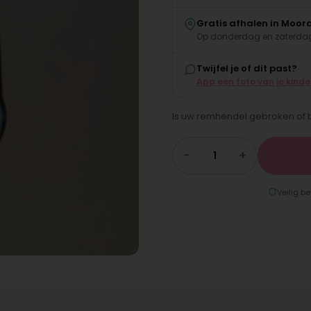
Gratis afhalen in Moor
Op donderdag en zaterdag
Twijfel je of dit past?
App een foto van je kind
Is uw remhendel gebroken of bli
−
+
Veilig be