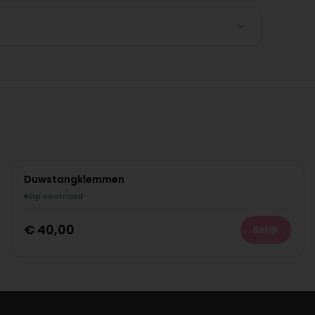
Duwstangklemmen
Op voorraad
€
40,00
Bekijk