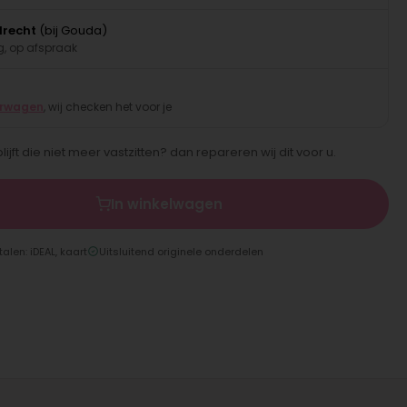
drecht
(bij Gouda)
, op afspraak
erwagen
, wij checken het voor je
jft die niet meer vastzitten? dan repareren wij dit voor u.
In winkelwagen
talen: iDEAL, kaart
Uitsluitend originele onderdelen