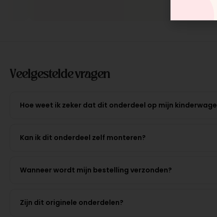
Veelgestelde vragen
Hoe weet ik zeker dat dit onderdeel op mijn kinderwag
Kan ik dit onderdeel zelf monteren?
Wanneer wordt mijn bestelling verzonden?
Zijn dit originele onderdelen?