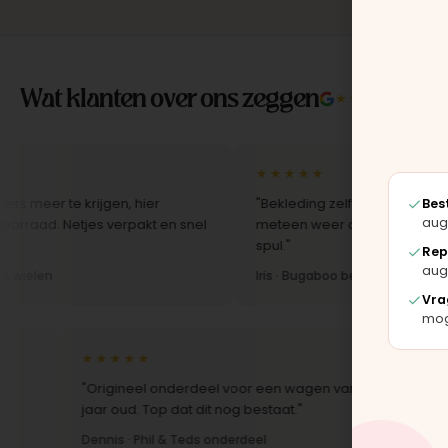
Wat klanten over ons zeggen
★★★★★
4.9/5 
★★★★★
te krijgen, hier
"Bekleding zelf vervangen met de set,
Bes
aug
Netjes verpakt en snel
meteen weer als nieuw uit. Duidelijk or
spul."
Rep
aug
Iris · Bugaboo bekleding
Vra
moge
★★★★★
★★★★
"Origineel onderdeel voor een wagen van 10
"Snelle l
jaar oud. Top dat dit nog bestaat."
Montage-i
Dennis · Phil & Teds onderdeel
Anne · Mo