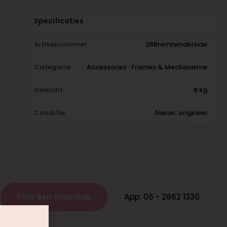
Specificaties
Artikelnummer
2RBremhendelside
Categorie
Accessories · Frames & Mechanisme
Gewicht
8 kg
Conditie
Nieuw, origineel
Plan een afspraak
App: 06 - 2862 1330