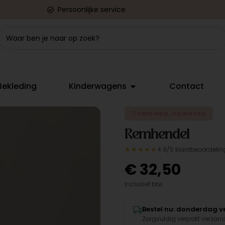
Persoonlijke service
Bekleding
Kinderwagens
Contact
ORIGINEEL ONDERDEEL
Remhendel
★★★★★
4.9/5 klantbeoordelin
€
32,50
Inclusief btw
Bestel nu: donderdag ve
Zorgvuldig verpakt verzon