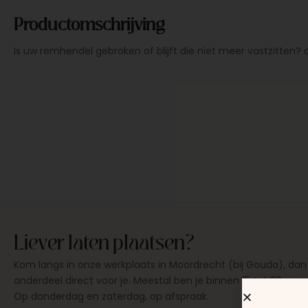
Productomschrijving
Is uw remhendel gebroken of blijft die niet meer vastzitten? d
Liever laten plaatsen?
Kom langs in onze werkplaats in Moordrecht (bij Gouda), dan
onderdeel direct voor je. Meestal ben je binnen 15 tot 20 min
Op donderdag en zaterdag, op afspraak.