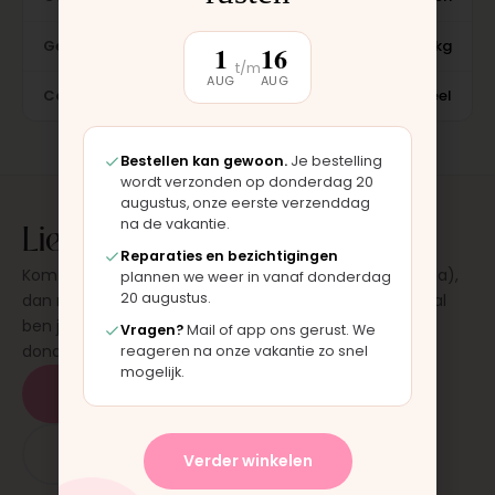
Gewicht
8 kg
1
16
t/m
AUG
AUG
Conditie
Nieuw, origineel
Bestellen kan gewoon.
Je bestelling
wordt verzonden op donderdag 20
augustus, onze eerste verzenddag
Liever laten plaatsen?
na de vakantie.
Reparaties en bezichtigingen
Kom langs in onze werkplaats in Moordrecht (bij Gouda),
plannen we weer in vanaf donderdag
20 augustus.
dan monteren wij het onderdeel direct voor je. Meestal
ben je binnen 15 tot 20 minuten weer buiten. Op
Vragen?
Mail of app ons gerust. We
donderdag en zaterdag, op afspraak.
reageren na onze vakantie zo snel
mogelijk.
Plan een afspraak
App: 06 - 2862 1330
Verder winkelen