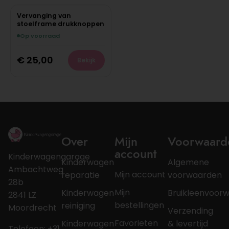
Vervanging van
stoelframe drukknoppen
Op voorraad
€
25,00
Bekijk
Over
Mijn
Voorwaard
account
Kinderwagengarage
Kinderwagen
Algemene
Ambachtweg
Mijn account
reparatie
voorwaarden
28b
Mijn
Kinderwagen
Bruikleenvoor
2841 LZ
bestellingen
reiniging
Moordrecht
Verzending
Favorieten
Kinderwagen
& levertijd
Telefoon: +31