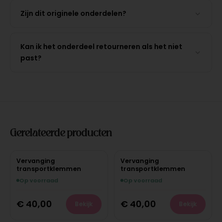
Zijn dit originele onderdelen?
Kan ik het onderdeel retourneren als het niet
past?
Gerelateerde producten
Vervanging
Vervanging
transportklemmen
transportklemmen
Op voorraad
Op voorraad
€
40,00
€
40,00
Bekijk
Bekijk