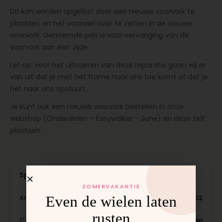
Dit kan worden opgelost door een nieuwe voorvork te
plaatsen en het voorwiel over te zetten in de nieuwe
voorvork. Genoemde prijs is voor vervanging van de
voorvork aan één zijde.
Let op: voor het uitvoeren van deze reparatie gaan wij er
van uit dat je met het frame naar ons toe komt of dat je
het naar ons opstuurt.
Je kunt ook een nieuwe voorvork bestellen in onze
webshop (Onderdelen - Easywalker - June) en deze zelf
plaatsen.
Specificaties
ZOMERVAKANTIE
Even de wielen laten
Artikelnummer
REW-4002
rusten
Categorie
Accessories · Wielen & Banden