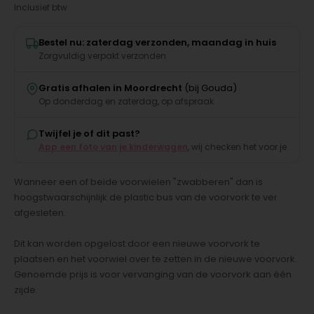
Inclusief btw
Bestel nu: zaterdag verzonden, maandag in huis
Zorgvuldig verpakt verzonden
Gratis afhalen in Moordrecht
(bij Gouda)
Op donderdag en zaterdag, op afspraak
Twijfel je of dit past?
App een foto van je kinderwagen
, wij checken het voor je
Wanneer een of beide voorwielen "zwabberen" dan is
hoogstwaarschijnlijk de plastic bus van de voorvork te ver
afgesleten.
Dit kan worden opgelost door een nieuwe voorvork te
plaatsen en het voorwiel over te zetten in de nieuwe voorvork.
Genoemde prijs is voor vervanging van de voorvork aan één
zijde.