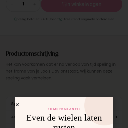
−
+
In winkelwagen
Veilig betalen: iDEAL, kaart
Uitsluitend originele onderdelen
Productomschrijving
Het kan voorkomen dat er na verloop van tijd speling in
het frame van je Joolz Day ontstaat. Wij kunnen deze
speling vaak verhelpen.
Specificaties
ZOMERVAKANTIE
Even de wielen laten
Artikelnummer
RJO-1013
rusten