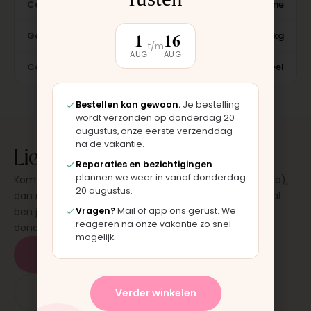
Categorie
Accessories · Frames & Mechanisme
1
16
Gewicht
8 kg
t/m
AUG
AUG
Conditie
Nieuw, origineel
Bestellen kan gewoon.
Je bestelling
wordt verzonden op donderdag 20
augustus, onze eerste verzenddag
na de vakantie.
Liever laten plaatsen?
Reparaties en bezichtigingen
plannen we weer in vanaf donderdag
Kom langs in onze werkplaats in Moordrecht (bij Gouda),
20 augustus.
dan monteren wij het onderdeel direct voor je. Meestal
Vragen?
Mail of app ons gerust. We
ben je binnen 15 tot 20 minuten weer buiten. Op
reageren na onze vakantie zo snel
donderdag en zaterdag, op afspraak.
mogelijk.
Plan een afspraak
App: 06 - 2862 1330
Verder winkelen