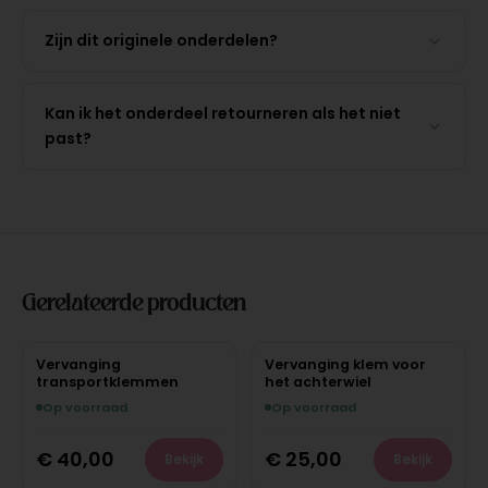
Zijn dit originele onderdelen?
Kan ik het onderdeel retourneren als het niet
past?
Gerelateerde producten
Vervanging
Vervanging klem voor
transportklemmen
het achterwiel
Op voorraad
Op voorraad
€
40,00
€
25,00
Bekijk
Bekijk