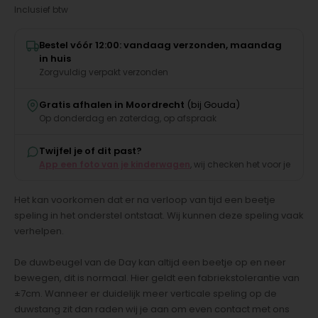
Inclusief btw
Bestel vóór 12:00: vandaag verzonden, maandag
in huis
Zorgvuldig verpakt verzonden
Gratis afhalen in Moordrecht
(bij Gouda)
Op donderdag en zaterdag, op afspraak
Twijfel je of dit past?
App een foto van je kinderwagen
, wij checken het voor je
Het kan voorkomen dat er na verloop van tijd een beetje
speling in het onderstel ontstaat. Wij kunnen deze speling vaak
verhelpen.
De duwbeugel van de Day kan altijd een beetje op en neer
bewegen, dit is normaal. Hier geldt een fabriekstolerantie van
±7cm. Wanneer er duidelijk meer verticale speling op de
duwstang zit dan raden wij je aan om even contact met ons