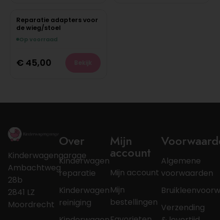
Reparatie adapters voor
de wieg/stoel
Op voorraad
€
45,00
Bekijk
Over
Mijn
Voorwaard
account
Kinderwagengarage
Kinderwagen
Algemene
Ambachtweg
Mijn account
reparatie
voorwaarden
28b
Mijn
Kinderwagen
Bruikleenvoor
2841 LZ
bestellingen
reiniging
Moordrecht
Verzending
Favorieten
Kinderwagen
& levertijd