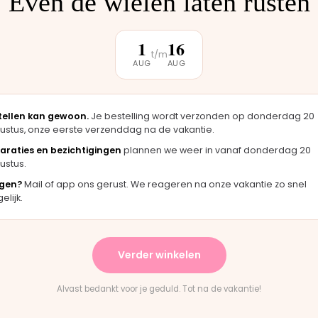
Even de wielen laten rusten
klantbeoordeling
1
16
t/m
AUG
AUG
★★★★★
, zag er
"Langsgekomen in Moordrecht en het
"
origineel
onderdeel werd er direct opgezet. Klaar
m
tellen kan gewoon.
Je bestelling wordt verzonden op donderdag 20
terwijl je wacht."
h
ustus, onze eerste verzenddag na de vakantie.
Bas · Joolz duwstang
C
araties en bezichtigingen
plannen we weer in vanaf donderdag 20
ustus.
gen?
Mail of app ons gerust. We reageren na onze vakantie zo snel
★
★★★★★
lijk.
levering en het paste perfect.
"Persoonlijk contact, sne
instructies waren duidelijk."
en eerlijk advies. Aanrade
Verder winkelen
ountain Buggy wiel
Rick · Bugaboo onderdeel
Alvast bedankt voor je geduld. Tot na de vakantie!