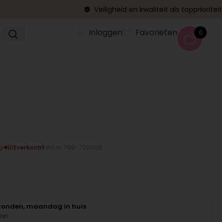
Veiligheid en kwaliteit als topprioriteit
Inloggen
Favorieten
0
g
Uitverkocht
Art.nr. PBB-700508
rzonden, maandag in huis
den