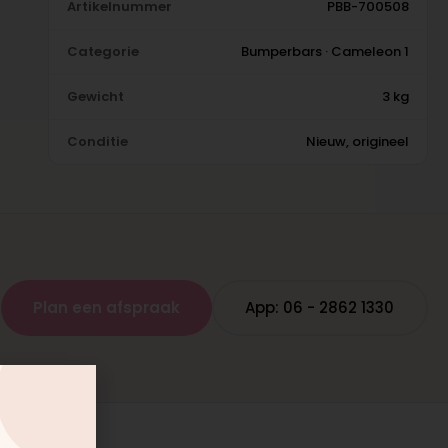
Artikelnummer
PBB-700508
Categorie
Bumperbars · Cameleon 1
Gewicht
3 kg
Conditie
Nieuw, origineel
Plan een afspraak
App: 06 - 2862 1330