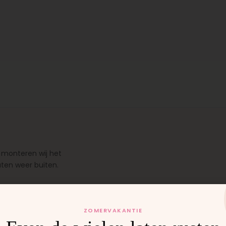
 monteren wij het
uten weer buiten.
ZOMERVAKANTIE