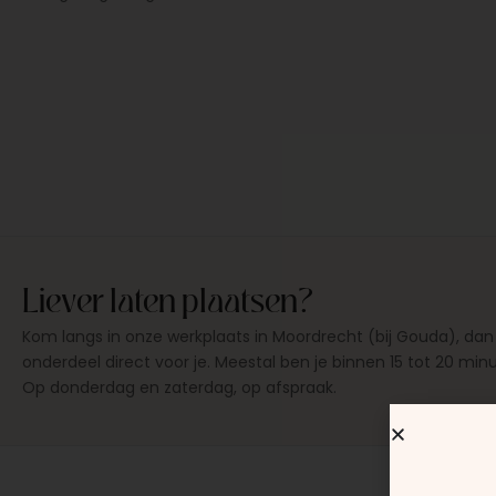
Liever laten plaatsen?
Kom langs in onze werkplaats in Moordrecht (bij Gouda), dan
onderdeel direct voor je. Meestal ben je binnen 15 tot 20 min
Op donderdag en zaterdag, op afspraak.