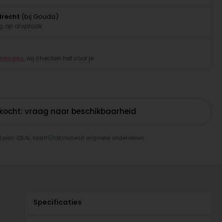
drecht
(bij Gouda)
, op afspraak
erwagen
, wij checken het voor je
.
rkocht: vraag naar beschikbaarheid
talen: iDEAL, kaart
Uitsluitend originele onderdelen
Specificaties