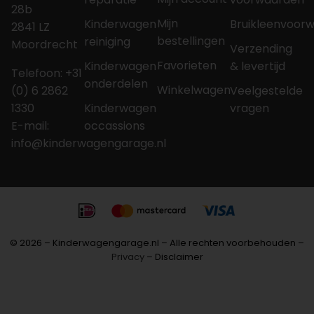
28b
Mijn
Kinderwagen
Bruikleenvoor
2841 LZ
bestellingen
reiniging
Moordrecht
Verzending
Favorieten
Kinderwagen
& levertijd
Telefoon: +31
onderdelen
Winkelwagen
(0) 6 2862
Veelgestelde
1330
Kinderwagen
vragen
E-mail:
occassions
info@kinderwagengarage.nl
© 2026 – Kinderwagengarage.nl – Alle rechten voorbehouden –
Privacy
– Disclaimer