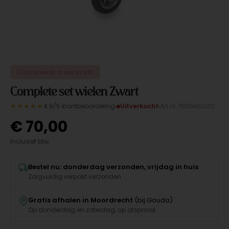
ORIGINEEL ONDERDEEL
Complete set wielen Zwart
★★★★★
4.9/5 klantbeoordeling
Uitverkocht
Art.nr. PD1G460012
€
70,00
Inclusief btw
Bestel nu: donderdag verzonden, vrijdag in huis
Zorgvuldig verpakt verzonden
Gratis afhalen in Moordrecht
(bij Gouda)
Op donderdag en zaterdag, op afspraak