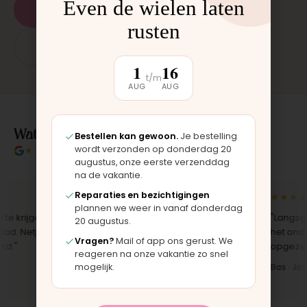
Even de wielen laten
Plan een afspraak
rusten
App: 06 - 2862 1330
1
16
t/m
AUG
AUG
Wat klanten over ons zeggen
Bestellen kan gewoon.
Je bestelling
wordt verzonden op donderdag 20
★★★★★
4.9/5 klantbeoordeling
augustus, onze eerste verzenddag
na de vakantie.
Reparaties en bezichtigingen
★★★★★
★★★★★
plannen we weer in vanaf donderdag
krijgen,
"Bekleding zelf vervangen met de
"Langsgeko
20 augustus.
 Netjes
set, zag er meteen weer als nieuw
het onderde
Vragen?
Mail of app ons gerust. We
"
uit. Duidelijk origineel spul."
opgezet. Kla
reageren na onze vakantie zo snel
mogelijk.
Iris · Bugaboo bekleding
Bas · Joolz