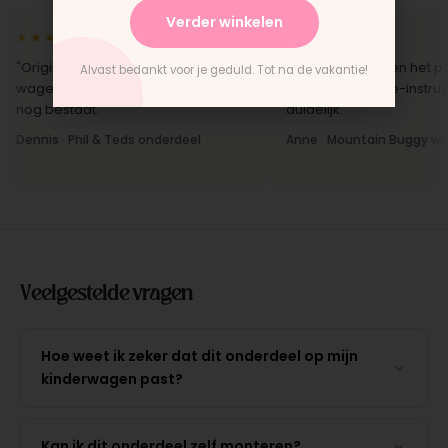
Verder winkelen
★★★★★
★★★★★
"Origineel onderdeel voor een
"Snelle levering en het pas
Alvast bedankt voor je geduld. Tot na de vakantie!
wagen van 10 jaar oud. Top dat dit
perfect. Montage-instruct
nog bestaat."
duidelijk."
Dennis · Phil & Teds onderdeel
Anne · Mountain Buggy wiel
Veelgestelde vragen
Hoe weet ik zeker dat dit onderdeel op mijn
kinderwagen past?
Kan ik dit onderdeel zelf monteren?