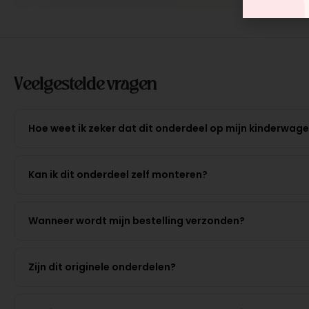
Veelgestelde vragen
Hoe weet ik zeker dat dit onderdeel op mijn kinderwag
Kan ik dit onderdeel zelf monteren?
Wanneer wordt mijn bestelling verzonden?
Zijn dit originele onderdelen?