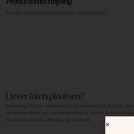
Productomschrijving
Set clips reiswiegdekje Easywalker Sky/Qtro/Duo
Liever laten plaatsen?
Kom langs in onze werkplaats in Moordrecht (bij Gouda), dan
onderdeel direct voor je. Meestal ben je binnen 15 tot 20 min
Op donderdag en zaterdag, op afspraak.