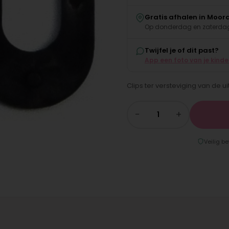
Gratis afhalen in Moor
Op donderdag en zaterdag
Twijfel je of dit past?
App een foto van je kind
Clips ter versteviging van de u
−
+
Veilig be