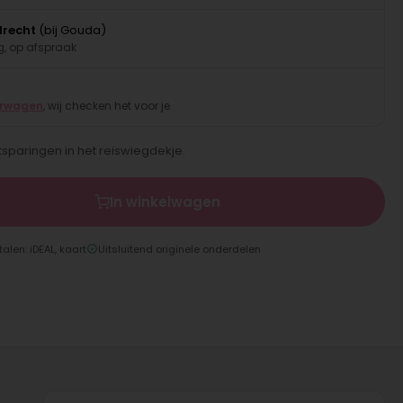
drecht
(bij Gouda)
, op afspraak
erwagen
, wij checken het voor je
itsparingen in het reiswiegdekje.
In winkelwagen
talen: iDEAL, kaart
Uitsluitend originele onderdelen