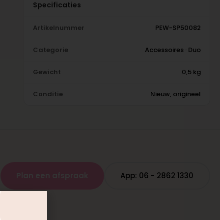
Specificaties
Artikelnummer
PEW-SP50082
Categorie
Accessoires · Duo
Gewicht
0,5 kg
Conditie
Nieuw, origineel
Plan een afspraak
App: 06 - 2862 1330