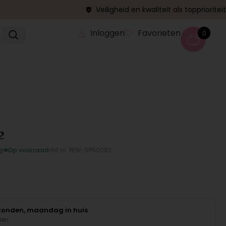
Veiligheid en kwaliteit als topprioriteit
Inloggen
Favorieten
0
e
g
Op voorraad
Art.nr. PEW-SP50082
rzonden, maandag in huis
den