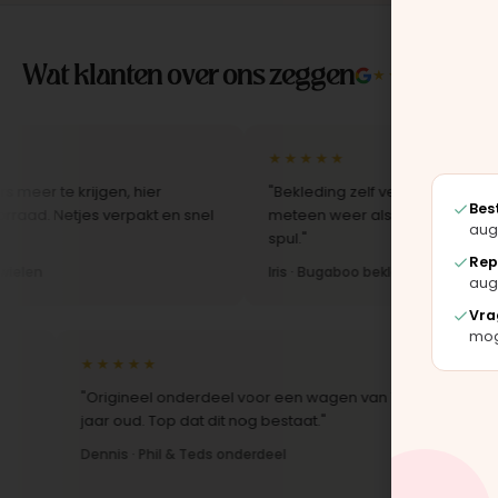
Wat klanten over ons zeggen
★★★★★
4.9/5 
★★★★★
 krijgen, hier
"Bekleding zelf vervangen met de set, za
Bes
tjes verpakt en snel
meteen weer als nieuw uit. Duidelijk orig
aug
spul."
Rep
Iris · Bugaboo bekleding
aug
Vra
moge
★★★★★
★★★★★
"Origineel onderdeel voor een wagen van 10
"Snelle lev
jaar oud. Top dat dit nog bestaat."
Montage-ins
Dennis · Phil & Teds onderdeel
Anne · Moun