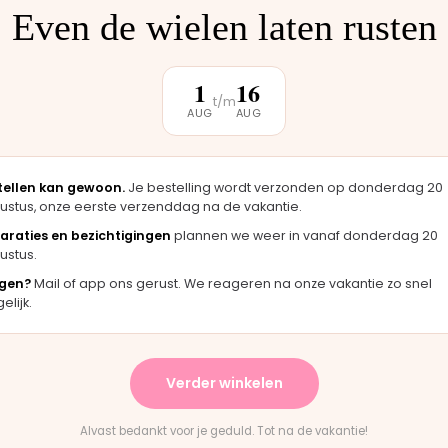
Even de wielen laten rusten
klantbeoordeling
1
16
t/m
AUG
AUG
★★★★★
★★
g er
"Langsgekomen in Moordrecht en het
"Fij
tellen kan gewoon.
Je bestelling wordt verzonden op donderdag 20
ineel
onderdeel werd er direct opgezet. Klaar
merk
ustus, onze eerste verzenddag na de vakantie.
terwijl je wacht."
hand
araties en bezichtigingen
plannen we weer in vanaf donderdag 20
Bas · Joolz duwstang
Chant
ustus.
gen?
Mail of app ons gerust. We reageren na onze vakantie zo snel
lijk.
★★★★★
ering en het paste perfect.
"Persoonlijk contact, snelle
tructies waren duidelijk."
en eerlijk advies. Aanrader.
Verder winkelen
tain Buggy wiel
Rick · Bugaboo onderdeel
Alvast bedankt voor je geduld. Tot na de vakantie!