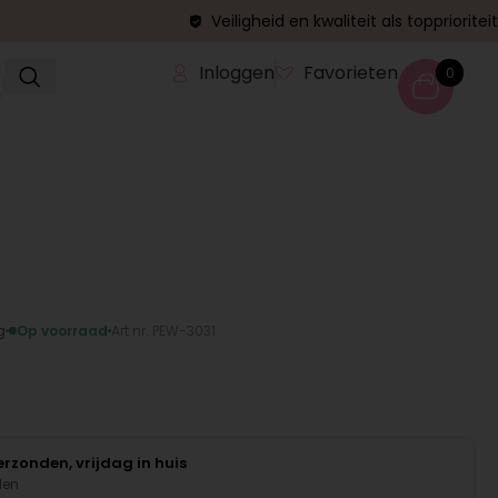
Veiligheid en kwaliteit als topprioriteit
Inloggen
Favorieten
0
g
Op voorraad
Art.nr. PEW-3031
rzonden, vrijdag in huis
den