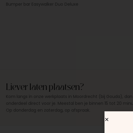
Bumper bar Easywalker Duo Deluxe
Liever laten plaatsen?
Kom langs in onze werkplaats in Moordrecht (bij Gouda), dan
onderdeel direct voor je. Meestal ben je binnen 15 tot 20 min
Op donderdag en zaterdag, op afspraak.