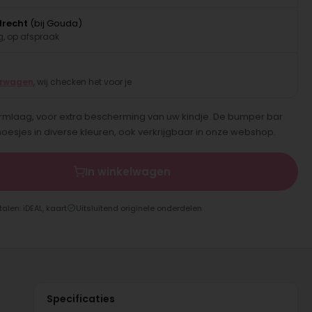
drecht
(bij Gouda)
, op afspraak
erwagen
, wij checken het voor je
laag, voor extra bescherming van uw kindje. De bumper bar
sjes in diverse kleuren, ook verkrijgbaar in onze webshop.
In winkelwagen
talen: iDEAL, kaart
Uitsluitend originele onderdelen
Specificaties