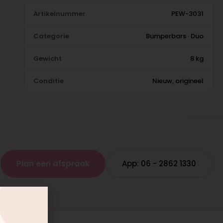
Artikelnummer
PEW-3031
Categorie
Bumperbars · Duo
Gewicht
8 kg
Conditie
Nieuw, origineel
Plan een afspraak
App: 06 - 2862 1330