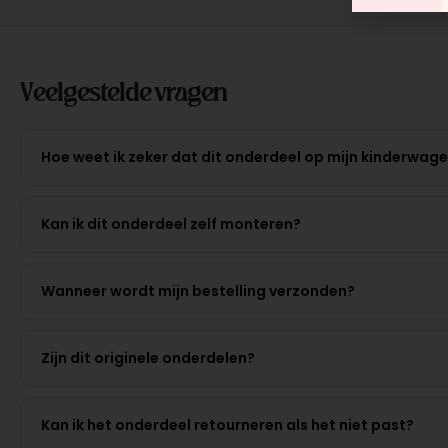
Veelgestelde vragen
Hoe weet ik zeker dat dit onderdeel op mijn kinderwag
Kan ik dit onderdeel zelf monteren?
Wanneer wordt mijn bestelling verzonden?
Zijn dit originele onderdelen?
Kan ik het onderdeel retourneren als het niet past?