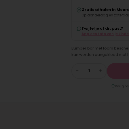
Gratis afhalen in Moor
Op donderdag en zaterdag
Twijfel je of dit past?
App een foto van je kind
Bumper bar met foam bescherm
kan worden aangekleed met hoe
−
+
Veilig be