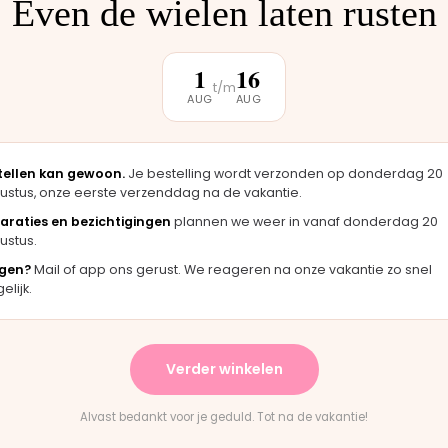
Even de wielen laten rusten
klantbeoordeling
1
16
t/m
AUG
AUG
★★★★★
★
 zag er
"Langsgekomen in Moordrecht en het
"F
igineel
onderdeel werd er direct opgezet. Klaar
me
tellen kan gewoon.
Je bestelling wordt verzonden op donderdag 20
terwijl je wacht."
ha
ustus, onze eerste verzenddag na de vakantie.
Bas · Joolz duwstang
Ch
araties en bezichtigingen
plannen we weer in vanaf donderdag 20
ustus.
gen?
Mail of app ons gerust. We reageren na onze vakantie zo snel
lijk.
★
★★★★★
evering en het paste perfect.
"Persoonlijk contact, snel
nstructies waren duidelijk."
en eerlijk advies. Aanrader
Verder winkelen
untain Buggy wiel
Rick · Bugaboo onderdeel
Alvast bedankt voor je geduld. Tot na de vakantie!