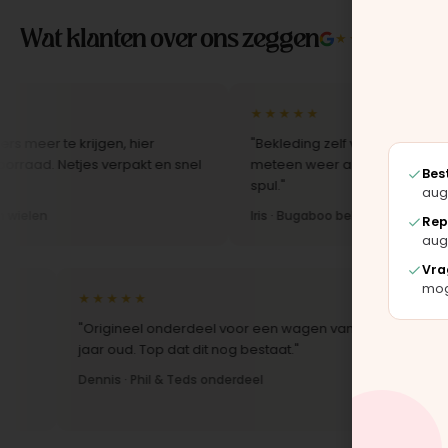
Wat klanten over ons zeggen
★★★★★
4.9/5 
★★★★★
te krijgen, hier
"Bekleding zelf vervangen met de set,
Netjes verpakt en snel
meteen weer als nieuw uit. Duidelijk or
Bes
spul."
aug
Iris · Bugaboo bekleding
Rep
aug
Vra
moge
★★★★★
★★★★
"Origineel onderdeel voor een wagen van 10
"Snelle l
jaar oud. Top dat dit nog bestaat."
Montage-i
Dennis · Phil & Teds onderdeel
Anne · Mo