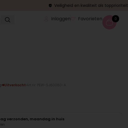
Veiligheid en kwaliteit als topprioriteit
Inloggen
Favorieten
0
g
Uitverkocht
Art.nr. PEW-SJ60060-A
daag verzonden, maandag in huis
den