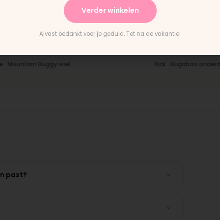
Verder winkelen
★
★★★★★
Alvast bedankt voor je geduld. Tot na de vakantie!
evering en het paste perfect.
"Persoonlijk contact, snel
nstructies waren duidelijk."
en eerlijk advies. Aanrader
untain Buggy wiel
Rick · Bugaboo onderdeel
en past?