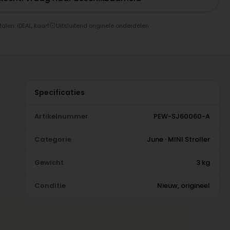
talen: iDEAL, kaart
Uitsluitend originele onderdelen
Specificaties
Artikelnummer
PEW-SJ60060-A
Categorie
June · MINI Stroller
Gewicht
3 kg
Conditie
Nieuw, origineel