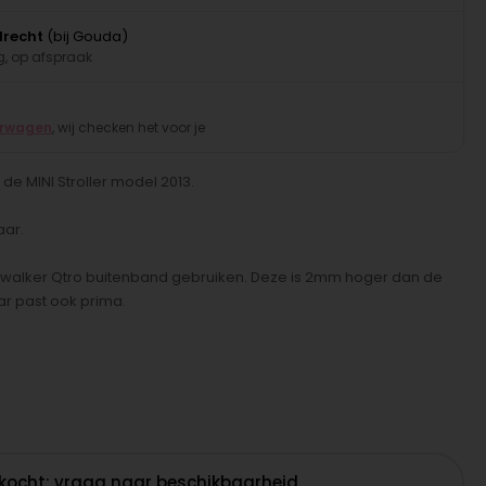
drecht
(bij Gouda)
, op afspraak
erwagen
, wij checken het voor je
de MINI Stroller model 2013.
aar.
Easywalker Qtro buitenband gebruiken. Deze is 2mm hoger dan de
r past ook prima.
rkocht: vraag naar beschikbaarheid