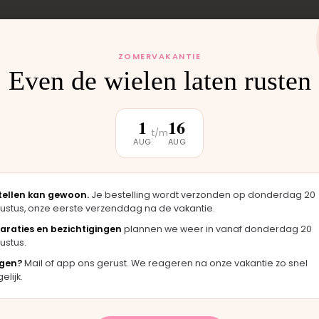
 monteren wij het
ZOMERVAKANTIE
uten weer buiten.
Even de wielen laten rusten
1
16
t/m
AUG
AUG
klantbeoordeling
tellen kan gewoon.
Je bestelling wordt verzonden op donderdag 20
ustus, onze eerste verzenddag na de vakantie.
★★★★★
★
araties en bezichtigingen
plannen we weer in vanaf donderdag 20
ustus.
 zag er
"Langsgekomen in Moordrecht en het
"F
igineel
onderdeel werd er direct opgezet. Klaar
me
gen?
Mail of app ons gerust. We reageren na onze vakantie zo snel
terwijl je wacht."
ha
lijk.
Bas · Joolz duwstang
Ch