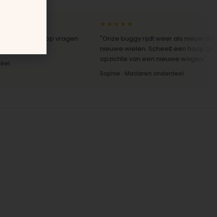
★★★★★
le reactie op vragen
"Onze buggy rijdt weer als nieuw dankzij d
."
nieuwe wielen. Scheelt een hoop geld ten
opzichte van een nieuwe wagen."
Sophie · Maclaren onderdeel