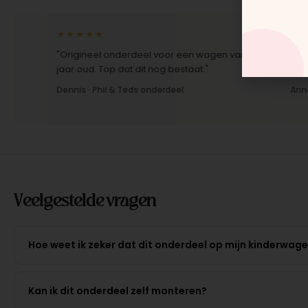
★★★★★
★★★★
"Origineel onderdeel voor een wagen van 10
"Snelle l
jaar oud. Top dat dit nog bestaat."
Montage-i
Dennis · Phil & Teds onderdeel
Anne · Mo
Veelgestelde vragen
Hoe weet ik zeker dat dit onderdeel op mijn kinderwag
Kan ik dit onderdeel zelf monteren?