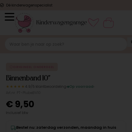
Dé kinderwagenspecialist
ORIGINEEL
ORIGINEEL ONDERDEEL
Binnenband 10"
★★★★★
4.9/5 klantbeoordeling
Op voorraad
Art.nr. PT-PtubeBV10
€
9,50
Inclusief btw
Bestel nu: zaterdag verzonden, maandag in huis