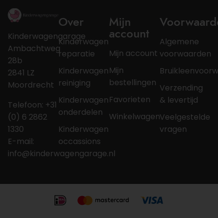
Over
Mijn
Voorwaard
account
Kinderwagengarage
Kinderwagen
Algemene
Ambachtweg
Mijn account
reparatie
voorwaarden
28b
Mijn
Kinderwagen
Bruikleenvoor
2841 LZ
bestellingen
reiniging
Moordrecht
Verzending
Favorieten
Kinderwagen
& levertijd
Telefoon: +31
onderdelen
Winkelwagen
(0) 6 2862
Veelgestelde
1330
Kinderwagen
vragen
E-mail:
occassions
info@kinderwagengarage.nl