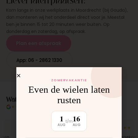
Kom langs in onze werkplaats in Moordrecht (bij Gouda),
dan monteren wij het onderdeel direct voor je. Meestal
ben je binnen 15 tot 20 minuten weer buiten. Op
donderdag en zaterdag, op afspraak.
Plan een afspraak
App: 06 - 2862 1330
ZOMERVAKANTIE
Even de wielen laten
Wat klanten over ons zeggen
rusten
★★★★★
4.9/5 klantbeoordeling
1
16
t/m
AUG
AUG
★★★★★
★★★★★
en,
"Bekleding zelf vervangen met de
"Langsgekomen 