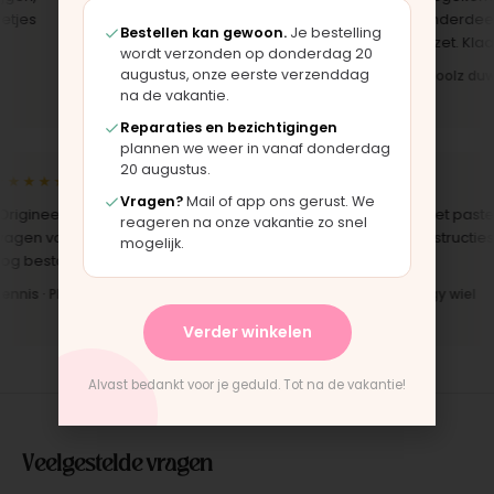
jes
set, zag er meteen weer als nieuw
het onderdeel w
Bestellen kan gewoon.
Je bestelling
uit. Duidelijk origineel spul."
opgezet. Klaar te
wordt verzonden op donderdag 20
augustus, onze eerste verzenddag
Iris · Bugaboo bekleding
Bas · Joolz duws
na de vakantie.
Reparaties en bezichtigingen
plannen we weer in vanaf donderdag
20 augustus.
★★★★
★★★★★
Vragen?
Mail of app ons gerust. We
rigineel onderdeel voor een
"Snelle levering en het paste
reageren na onze vakantie zo snel
gen van 10 jaar oud. Top dat dit
perfect. Montage-instructies
mogelijk.
g bestaat."
duidelijk."
nnis · Phil & Teds onderdeel
Anne · Mountain Buggy wiel
Verder winkelen
Alvast bedankt voor je geduld. Tot na de vakantie!
Veelgestelde vragen