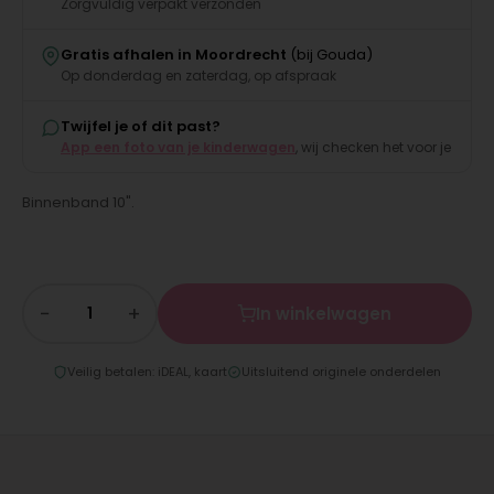
Zorgvuldig verpakt verzonden
Gratis afhalen in Moordrecht
(bij Gouda)
Op donderdag en zaterdag, op afspraak
Twijfel je of dit past?
App een foto van je kinderwagen
, wij checken het voor je
Binnenband 10".
−
+
In winkelwagen
Veilig betalen: iDEAL, kaart
Uitsluitend originele onderdelen