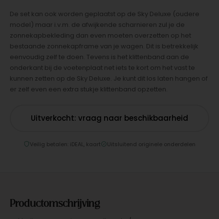
De set kan ook worden geplaatst op de Sky Deluxe (oudere
model) maar i.v.m. de afwijkende scharnieren zul je de
zonnekapbekleding dan even moeten overzetten op het
bestaande zonnekapframe van je wagen. Dit is betrekkelijk
eenvoudig zelf te doen. Tevens is het klittenband aan de
onderkant bij de voetenplaat net iets te kort om het vast te
kunnen zetten op de Sky Deluxe. Je kunt dit los laten hangen of
er zelf even een extra stukje klittenband opzetten.
Uitverkocht: vraag naar beschikbaarheid
Veilig betalen: iDEAL, kaart
Uitsluitend originele onderdelen
Productomschrijving