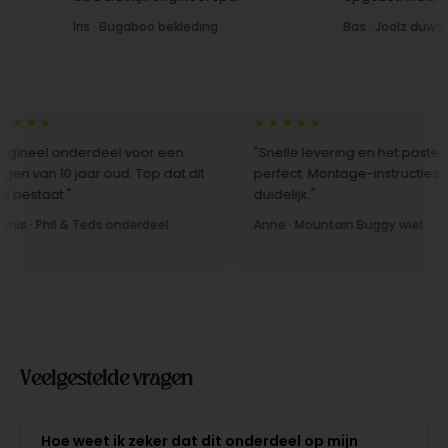
Iris · Bugaboo bekleding
Bas · Joolz duwstang
★★★
★★★★★
ineel onderdeel voor een
"Snelle levering en het paste
 van 10 jaar oud. Top dat dit
perfect. Montage-instructies wa
estaat."
duidelijk."
s · Phil & Teds onderdeel
Anne · Mountain Buggy wiel
Veelgestelde vragen
Hoe weet ik zeker dat dit onderdeel op mijn