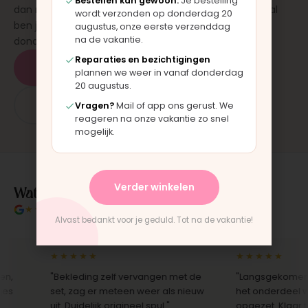
Bestellen kan gewoon.
Je bestelling
dan monteren wij het onderdeel direct voor je. Meestal
wordt verzonden op donderdag 20
ben je binnen 15 tot 20 minuten weer buiten. Op
augustus, onze eerste verzenddag
na de vakantie.
donderdag en zaterdag, op afspraak.
Reparaties en bezichtigingen
Plan een afspraak
plannen we weer in vanaf donderdag
20 augustus.
App: 06 - 2862 1330
Vragen?
Mail of app ons gerust. We
reageren na onze vakantie zo snel
mogelijk.
Wat klanten over ons zeggen
Verder winkelen
★★★★★
4.9/5 klantbeoordeling
Alvast bedankt voor je geduld. Tot na de vakantie!
★★★★★
★★★★★
"Bekleding zelf vervangen met de
"Langsgekomen in M
set, zag er meteen weer als nieuw
het onderdeel werd e
uit. Duidelijk origineel spul."
opgezet. Klaar terwijl