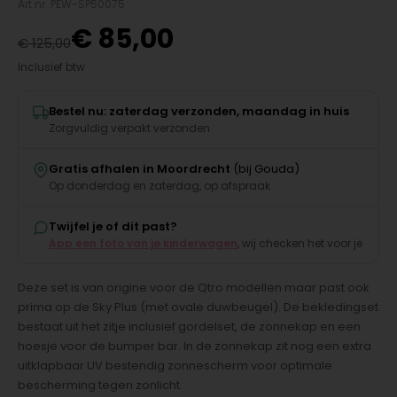
Art.nr. PEW-SP50075
€
85,00
€
125,00
Inclusief btw
Bestel nu: zaterdag verzonden, maandag in huis
Zorgvuldig verpakt verzonden
Gratis afhalen in Moordrecht
(bij Gouda)
Op donderdag en zaterdag, op afspraak
Twijfel je of dit past?
App een foto van je kinderwagen
, wij checken het voor je
Deze set is van origine voor de Qtro modellen maar past ook
prima op de Sky Plus (met ovale duwbeugel). De bekledingset
bestaat uit het zitje inclusief gordelset, de zonnekap en een
hoesje voor de bumper bar. In de zonnekap zit nog een extra
uitklapbaar UV bestendig zonnescherm voor optimale
bescherming tegen zonlicht.