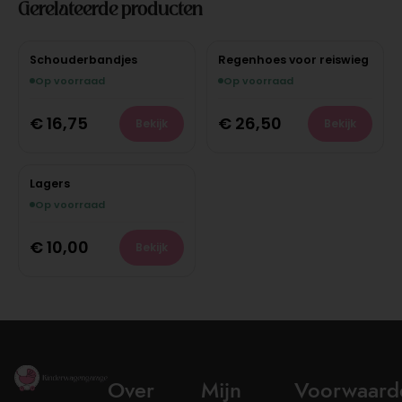
Gerelateerde producten
Schouderbandjes
Regenhoes voor reiswieg
Op voorraad
Op voorraad
€
16,75
€
26,50
Bekijk
Bekijk
Lagers
Op voorraad
€
10,00
Bekijk
Over
Mijn
Voorwaard