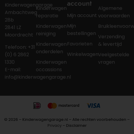
account
Kinderwagengarage
Kinderwagen
Algemene
Ambachtweg
Mijn account
reparatie
voorwaarden
28b
Mijn
Kinderwagen
Bruikleenvoor
2841 LZ
bestellingen
reiniging
Moordrecht
Verzending
Favorieten
Kinderwagen
& levertijd
Telefoon: +31
onderdelen
Winkelwagen
(0) 6 2862
Veelgestelde
1330
Kinderwagen
vragen
E-mail:
occassions
info@kinderwagengarage.nl
© 2026 – Kinderwagengarage.nl – Alle rechten voorbehouden –
Privacy
– Disclaimer