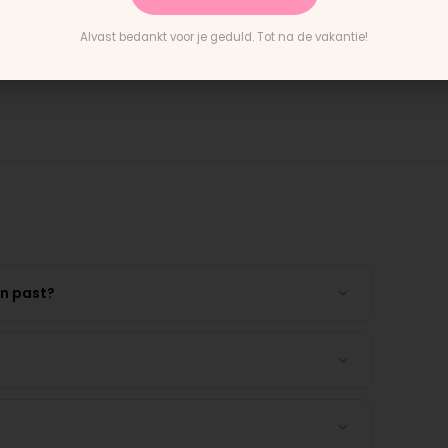
ng en het paste perfect.
"Persoonlijk contact, snelle re
cties waren duidelijk."
en eerlijk advies. Aanrader."
Alvast bedankt voor je geduld. Tot na de vakantie!
n Buggy wiel
Rick · Bugaboo onderdeel
en past?