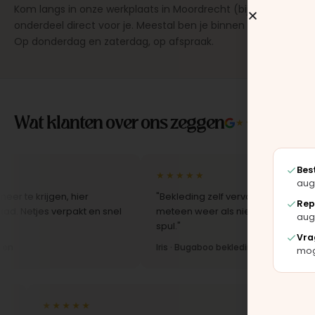
Kom langs in onze werkplaats in Moordrecht (bij Gouda), dan
onderdeel direct voor je. Meestal ben je binnen 15 tot 20 min
Op donderdag en zaterdag, op afspraak.
Wat klanten over ons zeggen
★★★★★
4.9/5 
Bes
★★★★★
aug
en, hier
"Bekleding zelf vervangen met de set, zag er
Rep
verpakt en snel
meteen weer als nieuw uit. Duidelijk origineel
aug
spul."
Vra
Iris · Bugaboo bekleding
moge
★★★★★
★★★★★