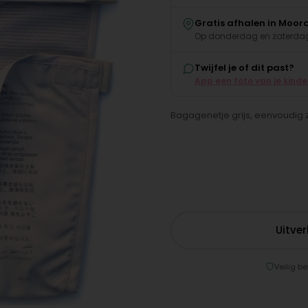
Gratis afhalen in Moor
Op donderdag en zaterdag
Twijfel je of dit past?
App een foto van je kind
Bagagenetje grijs, eenvoudig z
Uitve
Veilig be