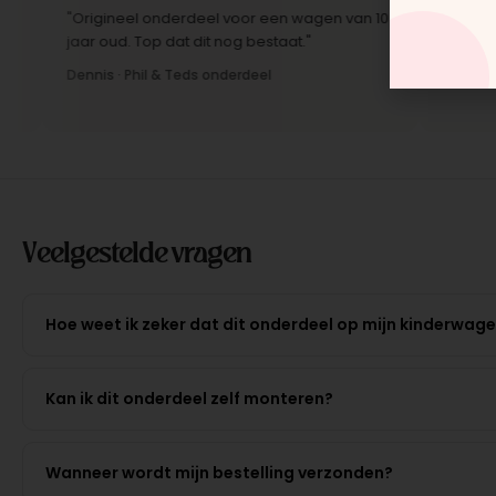
"Origineel onderdeel voor een wagen van 10
"Snelle leveri
jaar oud. Top dat dit nog bestaat."
Montage-instru
Dennis · Phil & Teds onderdeel
Anne · Mountai
Veelgestelde vragen
Hoe weet ik zeker dat dit onderdeel op mijn kinderwag
Kan ik dit onderdeel zelf monteren?
Wanneer wordt mijn bestelling verzonden?