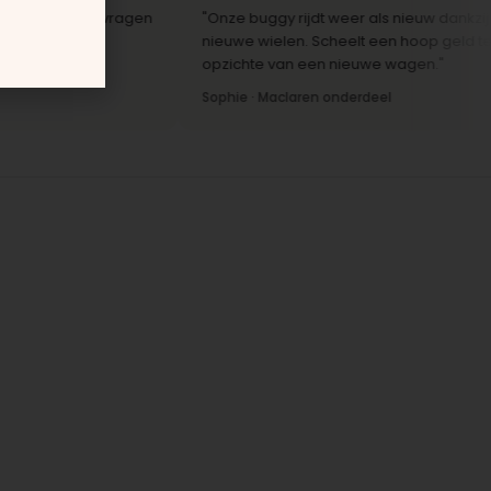
actie op vragen
"Onze buggy rijdt weer als nieuw dankzij de
nieuwe wielen. Scheelt een hoop geld ten
opzichte van een nieuwe wagen."
Sophie · Maclaren onderdeel