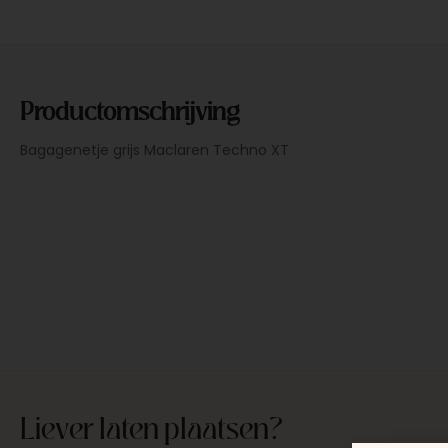
Productomschrijving
Bagagenetje grijs Maclaren Techno XT
Liever laten plaatsen?