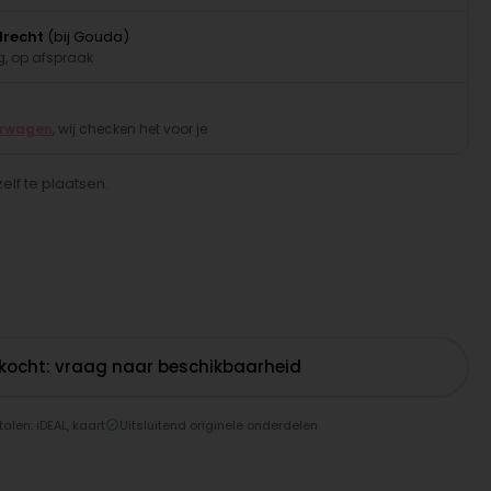
drecht
(bij Gouda)
, op afspraak
erwagen
, wij checken het voor je
elf te plaatsen.
rkocht: vraag naar beschikbaarheid
talen: iDEAL, kaart
Uitsluitend originele onderdelen