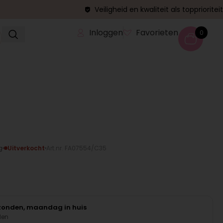
Veiligheid en kwaliteit als topprioriteit
Inloggen
Favorieten
0
g
Uitverkocht
Art.nr. FA07554/C35
rzonden, maandag in huis
den