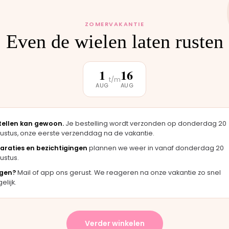
 monteren wij het
uten weer buiten.
ZOMERVAKANTIE
Even de wielen laten rusten
1
16
t/m
AUG
AUG
klantbeoordeling
tellen kan gewoon.
Je bestelling wordt verzonden op donderdag 20
★★★★★
★★★★
ustus, onze eerste verzenddag na de vakantie.
"Langsgekomen in Moordrecht en het
"Fijne web
araties en bezichtigingen
plannen we weer in vanaf donderdag 20
onderdeel werd er direct opgezet. Klaar
merkt dat
ustus.
terwijl je wacht."
handen h
gen?
Mail of app ons gerust. We reageren na onze vakantie zo snel
Bas · Joolz duwstang
Chantal · 
lijk.
★★★★★
Verder winkelen