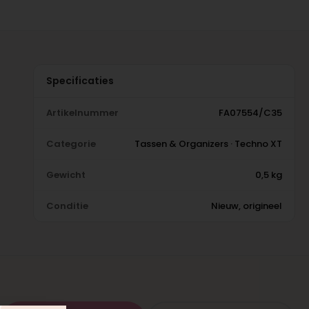
Specificaties
Artikelnummer
FA07554/C35
Categorie
Tassen & Organizers · Techno XT
Gewicht
0,5 kg
Conditie
Nieuw, origineel