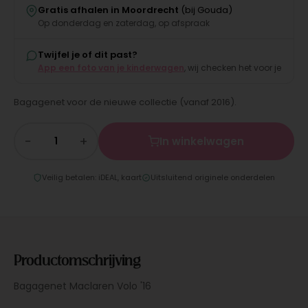
Gratis afhalen in Moordrecht
(bij Gouda)
Op donderdag en zaterdag, op afspraak
Twijfel je of dit past?
App een foto van je kinderwagen
, wij checken het voor je
Bagagenet voor de nieuwe collectie (vanaf 2016).
−
+
In winkelwagen
Veilig betalen: iDEAL, kaart
Uitsluitend originele onderdelen
Productomschrijving
Bagagenet Maclaren Volo '16