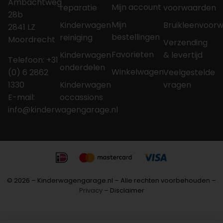
Ambachtweg
Mijn account
reparatie
voorwaarden
28b
Mijn
Kinderwagen
Bruikleenvoor
2841 LZ
bestellingen
reiniging
Moordrecht
Verzending
Favorieten
Kinderwagen
& levertijd
Telefoon: +31
onderdelen
Winkelwagen
(0) 6 2862
Veelgestelde
1330
Kinderwagen
vragen
E-mail:
occassions
info@kinderwagengarage.nl
© 2026 – Kinderwagengarage.nl – Alle rechten voorbehouden –
Privacy
– Disclaimer