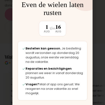
ben je binnen 15 tot 20 minuten weer buiten. Op
Even de wielen laten
donderdag en zaterdag, op afspraak.
rusten
Plan een afspraak
1
16
App: 06 - 2862 1330
t/m
AUG
AUG
Bestellen kan gewoon.
Je bestelling
wordt verzonden op donderdag 20
Wat klanten over ons zeggen
augustus, onze eerste verzenddag
na de vakantie.
★★★★★
4.9/5 klantbeoordeling
Reparaties en bezichtigingen
plannen we weer in vanaf donderdag
20 augustus.
★★★★★
★★★★★
Vragen?
Mail of app ons gerust. We
"Bekleding zelf vervangen met de
"Langsgekomen in Moo
reageren na onze vakantie zo snel
set, zag er meteen weer als nieuw
het onderdeel werd er 
mogelijk.
uit. Duidelijk origineel spul."
opgezet. Klaar terwijl je
Iris · Bugaboo bekleding
Bas · Joolz duwstang