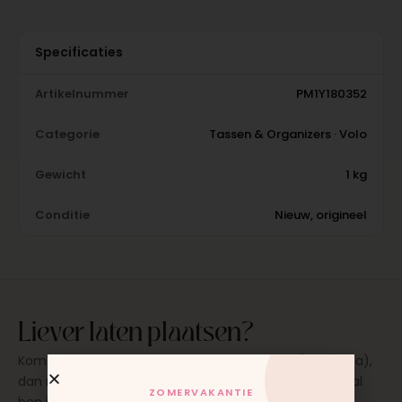
Specificaties
Artikelnummer
PM1Y180352
Categorie
Tassen & Organizers · Volo
Gewicht
1 kg
Conditie
Nieuw, origineel
Liever laten plaatsen?
Kom langs in onze werkplaats in Moordrecht (bij Gouda),
dan monteren wij het onderdeel direct voor je. Meestal
ZOMERVAKANTIE