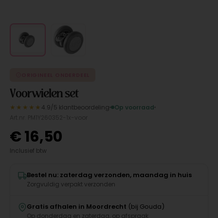
ORIGINEEL ONDERDEEL
Voorwielen set
★★★★★
4.9/5 klantbeoordeling
Op voorraad
Art.nr. PM1Y260352-1x-voor
€
16,50
Inclusief btw
Bestel nu: zaterdag verzonden, maandag in huis
Zorgvuldig verpakt verzonden
Gratis afhalen in Moordrecht
(bij Gouda)
Op donderdag en zaterdag, op afspraak