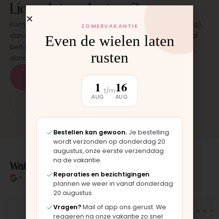
Liever laten plaatsen?
Kom langs in onze werkplaats in Moordrecht (bij Gouda),
ZOMERVAKANTIE
dan monteren wij het onderdeel direct voor je. Meestal
Even de wielen laten
ben je binnen 15 tot 20 minuten weer buiten. Op
rusten
donderdag en zaterdag, op afspraak.
Plan een afspraak
1
16
t/m
AUG
AUG
App: 06 - 2862 1330
Bestellen kan gewoon.
Je bestelling
wordt verzonden op donderdag 20
augustus, onze eerste verzenddag
na de vakantie.
Wat klanten over ons zeggen
Reparaties en bezichtigingen
★★★★★
4.9/5 klantbeoordeling
plannen we weer in vanaf donderdag
20 augustus.
Vragen?
Mail of app ons gerust. We
★★★★★
★★★★★
reageren na onze vakantie zo snel