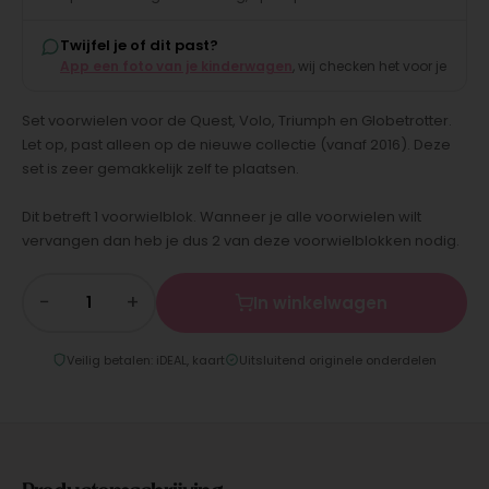
Twijfel je of dit past?
App een foto van je kinderwagen
, wij checken het voor je
Set voorwielen voor de Quest, Volo, Triumph en Globetrotter.
Let op, past alleen op de nieuwe collectie (vanaf 2016). Deze
set is zeer gemakkelijk zelf te plaatsen.
Dit betreft 1 voorwielblok. Wanneer je alle voorwielen wilt
vervangen dan heb je dus 2 van deze voorwielblokken nodig.
−
+
In winkelwagen
Veilig betalen: iDEAL, kaart
Uitsluitend originele onderdelen