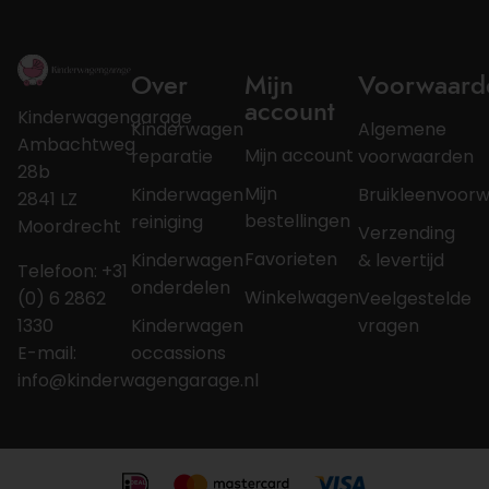
Over
Mijn
Voorwaard
account
Kinderwagengarage
Kinderwagen
Algemene
Ambachtweg
Mijn account
reparatie
voorwaarden
28b
Mijn
Kinderwagen
Bruikleenvoor
2841 LZ
bestellingen
reiniging
Moordrecht
Verzending
Favorieten
Kinderwagen
& levertijd
Telefoon: +31
onderdelen
Winkelwagen
(0) 6 2862
Veelgestelde
1330
Kinderwagen
vragen
E-mail:
occassions
info@kinderwagengarage.nl