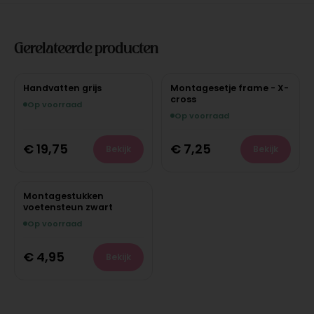
Gerelateerde producten
Handvatten grijs
Montagesetje frame - X-
cross
Op voorraad
Op voorraad
€
19,75
€
7,25
Bekijk
Bekijk
Montagestukken
voetensteun zwart
Op voorraad
€
4,95
Bekijk