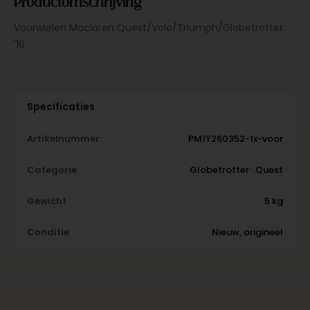
Productomschrijving
Voorwielen Maclaren Quest/Volo/Triumph/Globetrotter
'16
Specificaties
Artikelnummer
PM1Y260352-1x-voor
Categorie
Globetrotter · Quest
Gewicht
5 kg
Conditie
Nieuw, origineel