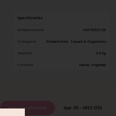
Specificaties
Artikelnummer
FA07531/C35
Categorie
Globetrotter · Tassen & Organizers
Gewicht
0,5 kg
Conditie
Nieuw, origineel
Plan een afspraak
App: 06 - 2862 1330