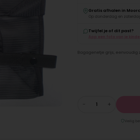
Gratis afhalen in Moor
Op donderdag en zaterdag
Twijfel je of dit past?
App een foto van je kind
Bagagenetje grijs, eenvoudig z
−
+
Veilig be