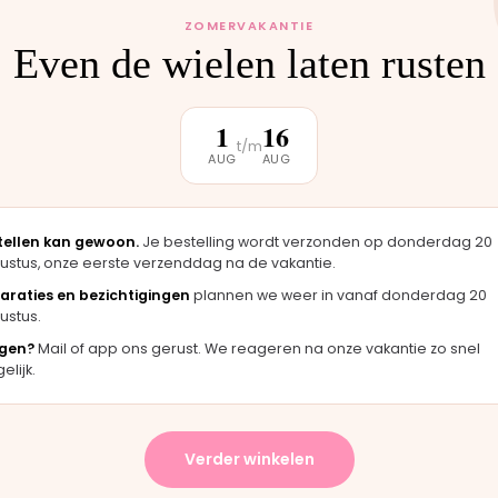
ZOMERVAKANTIE
Even de wielen laten rusten
1
16
klantbeoordeling
t/m
AUG
AUG
★★★★★
★★
tellen kan gewoon.
Je bestelling wordt verzonden op donderdag 20
ag er
"Langsgekomen in Moordrecht en het
"Fij
ustus, onze eerste verzenddag na de vakantie.
ineel
onderdeel werd er direct opgezet. Klaar
merk
araties en bezichtigingen
plannen we weer in vanaf donderdag 20
terwijl je wacht."
han
ustus.
Bas · Joolz duwstang
Chan
gen?
Mail of app ons gerust. We reageren na onze vakantie zo snel
lijk.
★
★★★★★
Verder winkelen
ering en het paste perfect.
"Persoonlijk contact, snell
structies waren duidelijk."
en eerlijk advies. Aanrader.