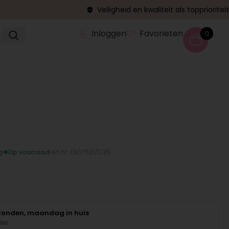
Veiligheid en kwaliteit als topprioriteit
Inloggen
Favorieten
0
g
Op voorraad
Art.nr. FA07531/C35
rzonden, maandag in huis
den