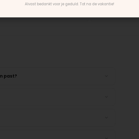
Alvast bedankt voor je geduld. Tot na de vakantie!
ntain Buggy wiel
Rick · Bugaboo onderdeel
en past?