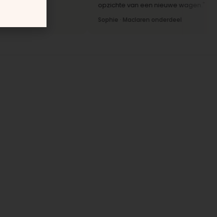
opzichte van een nieuwe wagen."
Sophie · Maclaren onderdeel