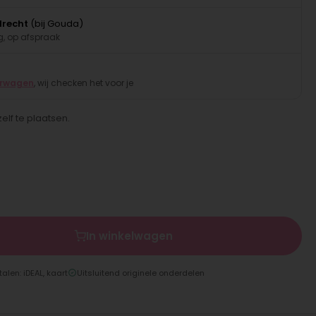
drecht
(bij Gouda)
, op afspraak
erwagen
, wij checken het voor je
elf te plaatsen.
In winkelwagen
talen: iDEAL, kaart
Uitsluitend originele onderdelen