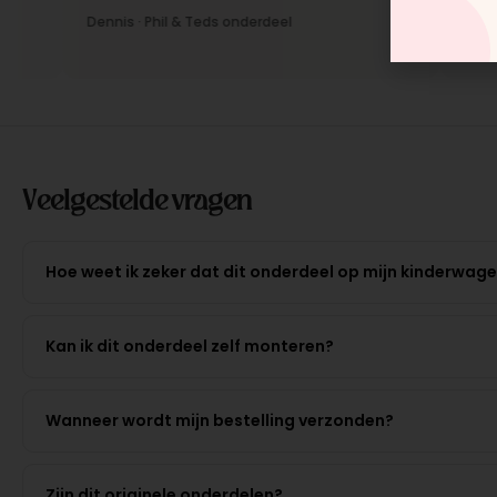
Dennis · Phil & Teds onderdeel
Anne · Mou
Veelgestelde vragen
Hoe weet ik zeker dat dit onderdeel op mijn kinderwag
Kan ik dit onderdeel zelf monteren?
Wanneer wordt mijn bestelling verzonden?
Zijn dit originele onderdelen?