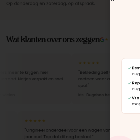
Op donderdag en zaterdag, op afspraak.
Wat klanten over ons zeggen
★★★★★
4.9/5 
★★★★★
Bes
 krijgen, hier
"Bekleding zelf vervangen met de set, z
aug
tjes verpakt en snel
meteen weer als nieuw uit. Duidelijk orig
Rep
spul."
aug
Iris · Bugaboo bekleding
Vra
moge
★★★★★
★★★★
"Origineel onderdeel voor een wagen van 10
"Snelle lev
jaar oud. Top dat dit nog bestaat."
Montage-in