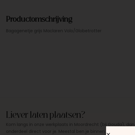
Productomschrijving
Bagagenetje grijs Maclaren Volo/Globetrotter
Liever laten plaatsen?
Kom langs in onze werkplaats in Moordrecht (bij Gouda), dan
onderdeel direct voor je. Meestal ben je binnen 15 tot 20 min