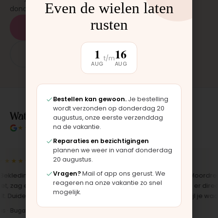
Even de wielen laten
donderdag en zaterdag, op afspraak.
rusten
Plan een afspraak
1
16
App: 06 - 2862 1330
t/m
AUG
AUG
Bestellen kan gewoon.
Je bestelling
wordt verzonden op donderdag 20
Wat klanten over ons zeggen
augustus, onze eerste verzenddag
na de vakantie.
★★★★★
4.9/5 klantbeoordeling
Reparaties en bezichtigingen
plannen we weer in vanaf donderdag
20 augustus.
★★★★
★★★★★
Vragen?
Mail of app ons gerust. We
kleding zelf vervangen met de
"Langsgekomen in Moordrecht
reageren na onze vakantie zo snel
 zag er meteen weer als nieuw
het onderdeel werd er direct
mogelijk.
 Duidelijk origineel spul."
opgezet. Klaar terwijl je wacht."
 · Bugaboo bekleding
Bas · Joolz duwstang