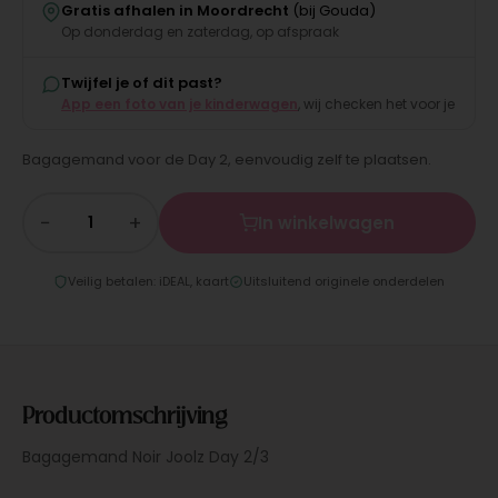
Gratis afhalen in Moordrecht
(bij Gouda)
Op donderdag en zaterdag, op afspraak
Twijfel je of dit past?
App een foto van je kinderwagen
, wij checken het voor je
Bagagemand voor de Day 2, eenvoudig zelf te plaatsen.
−
+
In winkelwagen
Veilig betalen: iDEAL, kaart
Uitsluitend originele onderdelen
Productomschrijving
Bagagemand Noir Joolz Day 2/3