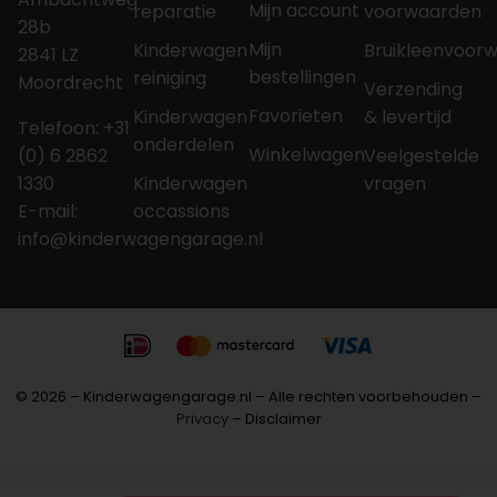
Mijn account
reparatie
voorwaarden
28b
Mijn
Kinderwagen
Bruikleenvoor
2841 LZ
bestellingen
reiniging
Moordrecht
Verzending
Favorieten
Kinderwagen
& levertijd
Telefoon: +31
onderdelen
Winkelwagen
(0) 6 2862
Veelgestelde
1330
Kinderwagen
vragen
E-mail:
occassions
info@kinderwagengarage.nl
© 2026 – Kinderwagengarage.nl – Alle rechten voorbehouden –
Privacy
– Disclaimer