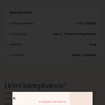
Specificaties
Artikelnummer
PJO-590180
Categorie
Day 2 · Tassen & Organizers
Gewicht
5 kg
Conditie
Nieuw, origineel
Liever laten plaatsen?
Kom langs in onze werkplaats in Moordrecht (bij Gouda),
dan monteren wij het onderdeel direct voor je. Meestal
ZOMERVAKANTIE
ben je binnen 15 tot 20 minuten weer buiten. Op