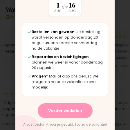
1
16
Wat klanten over ons zeggen
t/m
AUG
AUG
★★★★★
4.9/5 klantbeoordeling
Bestellen kan gewoon.
Je bestelling
★★★★★
★★★★★
wordt verzonden op donderdag 20
augustus, onze eerste verzenddag
jgen,
"Bekleding zelf vervangen met de
"Langsgekome
na de vakantie.
etjes
set, zag er meteen weer als nieuw
het onderdeel
Reparaties en bezichtigingen
uit. Duidelijk origineel spul."
opgezet. Klaar
plannen we weer in vanaf donderdag
Iris · Bugaboo bekleding
Bas · Joolz du
20 augustus.
Vragen?
Mail of app ons gerust. We
reageren na onze vakantie zo snel
mogelijk.
★★★★★
★★★★★
Origineel onderdeel voor een
"Snelle levering en het paste
agen van 10 jaar oud. Top dat dit
perfect. Montage-instructie
Verder winkelen
og bestaat."
duidelijk."
ennis · Phil & Teds onderdeel
Anne · Mountain Buggy wiel
Alvast bedankt voor je geduld. Tot na de vakantie!