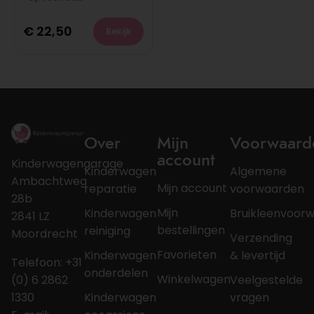
€
22,50
Bekijk
Over
Mijn
Voorwaard
account
Kinderwagengarage
Kinderwagen
Algemene
Ambachtweg
Mijn account
reparatie
voorwaarden
28b
Mijn
Kinderwagen
Bruikleenvoor
2841 LZ
bestellingen
reiniging
Moordrecht
Verzending
Favorieten
Kinderwagen
& levertijd
Telefoon: +31
onderdelen
Winkelwagen
(0) 6 2862
Veelgestelde
1330
Kinderwagen
vragen