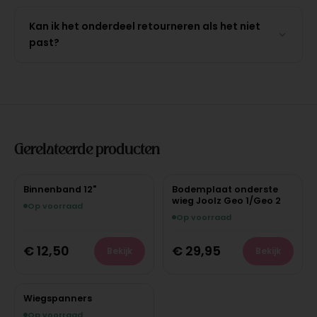
Kan ik het onderdeel retourneren als het niet
past?
Gerelateerde producten
Binnenband 12"
Bodemplaat onderste
wieg Joolz Geo 1/Geo 2
Op voorraad
Op voorraad
€
12,50
€
29,95
Bekijk
Bekijk
Wiegspanners
Op voorraad