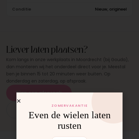
Conditie
Nieuw, origineel
Liever laten plaatsen?
Kom langs in onze werkplaats in Moordrecht (bij Gouda),
dan monteren wij het onderdeel direct voor je. Meestal
ben je binnen 15 tot 20 minuten weer buiten. Op
donderdag en zaterdag, op afspraak.
Plan een afspraak
ZOMERVAKANTIE
App: 06 - 2862 1330
Even de wielen laten
rusten