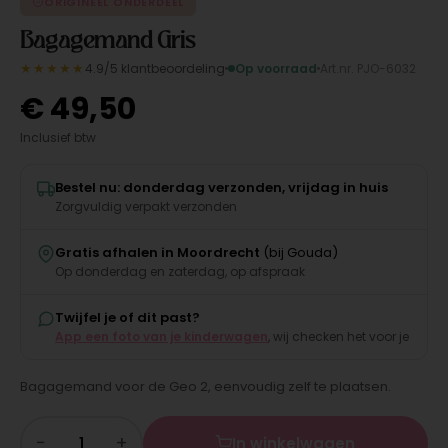
ORIGINEEL ONDERDEEL
Bagagemand Gris
★★★★★
4.9/5 klantbeoordeling
Op voorraad
Art.nr. PJO-6032
€
49,50
Inclusief btw
Bestel nu: donderdag verzonden, vrijdag in huis
Zorgvuldig verpakt verzonden
Gratis afhalen in Moordrecht
(bij Gouda)
Op donderdag en zaterdag, op afspraak
Twijfel je of dit past?
App een foto van je kinderwagen
, wij checken het voor je
Bagagemand voor de Geo 2, eenvoudig zelf te plaatsen.
−
+
In winkelwagen