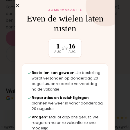
Kom langs in onze werkplaats in Moordrecht (bij Gouda),
ZOMERVAKANTIE
dan monteren wij het onderdeel direct voor je. Meestal
Even de wielen laten
ben je binnen 15 tot 20 minuten weer buiten. Op
rusten
donderdag en zaterdag, op afspraak.
Plan een afspraak
1
16
t/m
AUG
AUG
App: 06 - 2862 1330
Bestellen kan gewoon.
Je bestelling
wordt verzonden op donderdag 20
augustus, onze eerste verzenddag
Wat klanten over ons zeggen
na de vakantie.
★★★★★
4.9/5 klantbeoordeling
Reparaties en bezichtigingen
plannen we weer in vanaf donderdag
20 augustus.
Vragen?
Mail of app ons gerust. We
★★★★★
★★★★★
reageren na onze vakantie zo snel
gen,
"Bekleding zelf vervangen met de
"Langsgekomen
mogelijk.