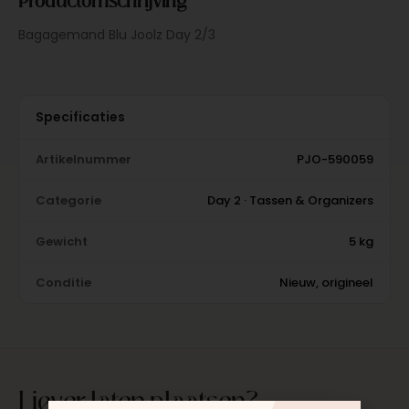
Bagagemand Blu Joolz Day 2/3
Specificaties
Artikelnummer
PJO-590059
Categorie
Day 2 · Tassen & Organizers
Gewicht
5 kg
Conditie
Nieuw, origineel
Liever laten plaatsen?