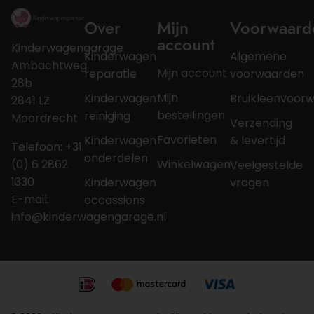
Over
Mijn
Voorwaard
account
Kinderwagengarage
Kinderwagen
Algemene
Ambachtweg
Mijn account
reparatie
voorwaarden
28b
Mijn
Kinderwagen
Bruikleenvoor
2841 LZ
bestellingen
reiniging
Moordrecht
Verzending
Favorieten
Kinderwagen
& levertijd
Telefoon: +31
onderdelen
Winkelwagen
(0) 6 2862
Veelgestelde
1330
Kinderwagen
vragen
E-mail:
occassions
info@kinderwagengarage.nl