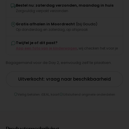
Bestel nu: zaterdag verzonden, maandag in huis
Zorgvuldig verpakt verzonden
Gratis afhalen in Moordrecht
(bij Gouda)
Op donderdag en zaterdag, op afspraak
Twijfel je of dit past?
App een foto van je kinderwagen
, wij checken het voor je
Bagagemand voor de Day 2, eenvoudig zelf te plaatsen.
Uitverkocht: vraag naar beschikbaarheid
Veilig betalen: iDEAL, kaart
Uitsluitend originele onderdelen
Productomschrijving