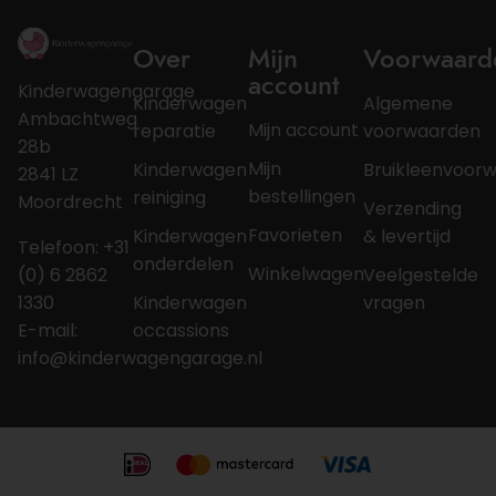
Over
Mijn
Voorwaard
account
Kinderwagengarage
Kinderwagen
Algemene
Ambachtweg
Mijn account
reparatie
voorwaarden
28b
Mijn
Kinderwagen
Bruikleenvoor
2841 LZ
bestellingen
reiniging
Moordrecht
Verzending
Favorieten
Kinderwagen
& levertijd
Telefoon: +31
onderdelen
Winkelwagen
(0) 6 2862
Veelgestelde
1330
Kinderwagen
vragen
E-mail:
occassions
info@kinderwagengarage.nl