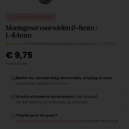
ORIGINEEL ONDERDEEL
Montageset voorwielen Ø=8mm /
L=114mm
★★★★★
4.9/5 klantbeoordeling
Op voorraad
Art.nr. RV00141
€
9,75
Inclusief btw
Bestel nu: donderdag verzonden, vrijdag in huis
Zorgvuldig verpakt verzonden
Gratis afhalen in Moordrecht
(bij Gouda)
Op donderdag en zaterdag, op afspraak
Twijfel je of dit past?
App een foto van je kinderwagen
, wij checken het voor je