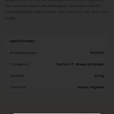
dus exclusief wielen en wieldoppen. Wanneer u beide
voorwielblokken wilt reviseren dan heeft u 2 van deze sets
nodig.
Specificaties
Artikelnummer
RV00141
Categorie
Techno XT · Wielen & Banden
Gewicht
0,5 kg
Conditie
Nieuw, origineel