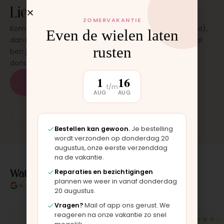
Liever laten plaatsen?
ZOMERVAKANTIE
Kom langs in onze werkplaats in Moordrecht (bij Gouda),
Even de wielen laten
dan monteren wij het onderdeel direct voor je. Meestal
rusten
ben je binnen 15 tot 20 minuten weer buiten. Op
donderdag en zaterdag, op afspraak.
1
16
Plan een afspraak
t/m
AUG
AUG
App: 06 - 2862 1330
Bestellen kan gewoon.
Je bestelling
wordt verzonden op donderdag 20
augustus, onze eerste verzenddag
na de vakantie.
Wat klanten over ons zeggen
Reparaties en bezichtigingen
plannen we weer in vanaf donderdag
★★★★★
4.9/5 klantbeoordeling
20 augustus.
Vragen?
Mail of app ons gerust. We
reageren na onze vakantie zo snel
★★★★★
★★★★★