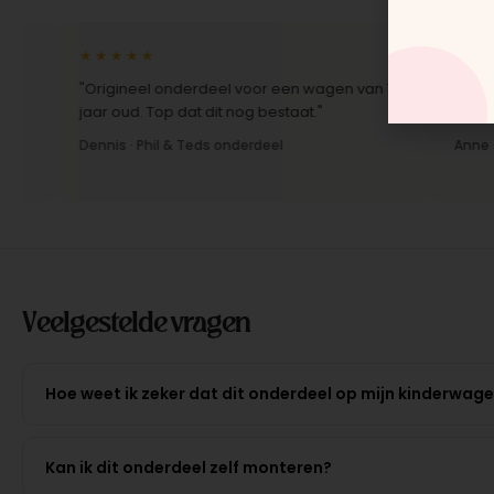
★★★★★
★★★★★
"Origineel onderdeel voor een wagen van 10
"Snelle lev
jaar oud. Top dat dit nog bestaat."
Montage-ins
Dennis · Phil & Teds onderdeel
Anne · Moun
Veelgestelde vragen
Hoe weet ik zeker dat dit onderdeel op mijn kinderwag
Kan ik dit onderdeel zelf monteren?