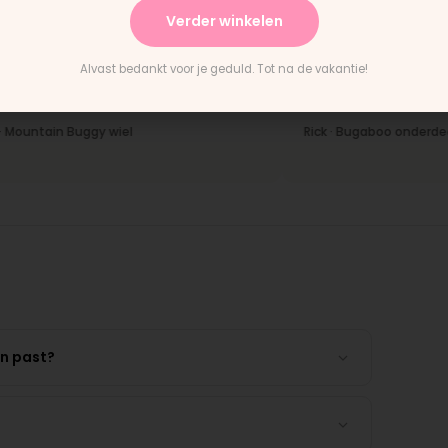
Verder winkelen
★★★★★
Alvast bedankt voor je geduld. Tot na de vakantie!
ering en het paste perfect.
"Persoonlijk contact, snelle
tructies waren duidelijk."
en eerlijk advies. Aanrader.
tain Buggy wiel
Rick · Bugaboo onderdeel
en past?