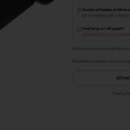
Gratis afhalen in Moor
Op donderdag en zaterdag
Twijfel je of dit past?
App een foto van je kind
Afdekplaat voor de zittingverst
Dit artikel is helaas niet meer 
Uitve
Veilig be