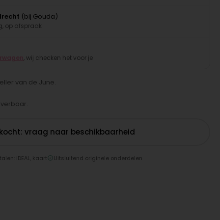
drecht
(bij Gouda)
, op afspraak
erwagen
, wij checken het voor je
eller van de June.
leverbaar.
rkocht: vraag naar beschikbaarheid
talen: iDEAL, kaart
Uitsluitend originele onderdelen