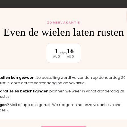
 monteren wij het
ZOMERVAKANTIE
uten weer buiten.
Even de wielen laten rusten
1
16
t/m
AUG
AUG
klantbeoordeling
tellen kan gewoon.
Je bestelling wordt verzonden op donderdag 20
ustus, onze eerste verzenddag na de vakantie.
★★★★★
★★
araties en bezichtigingen
plannen we weer in vanaf donderdag 20
ustus.
g er
"Langsgekomen in Moordrecht en het
"Fijn
neel
onderdeel werd er direct opgezet. Klaar
merkt
gen?
Mail of app ons gerust. We reageren na onze vakantie zo snel
terwijl je wacht."
hand
lijk.
Bas · Joolz duwstang
Chant