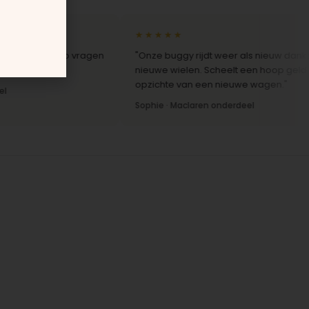
★★★★★
 reactie op vragen
"Onze buggy rijdt weer als nieuw dankzij de
"
nieuwe wielen. Scheelt een hoop geld ten
opzichte van een nieuwe wagen."
Sophie · Maclaren onderdeel