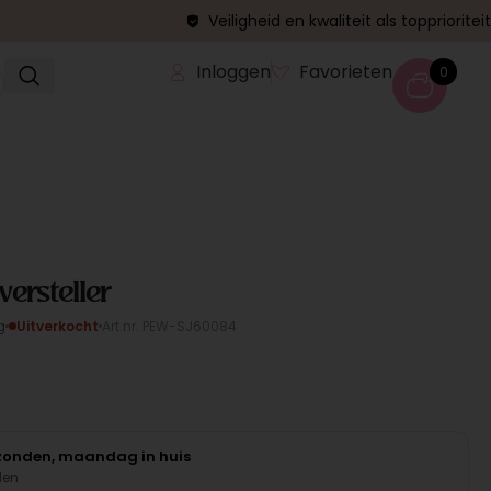
Veiligheid en kwaliteit als topprioriteit
Inloggen
Favorieten
0
versteller
g
Uitverkocht
Art.nr. PEW-SJ60084
rzonden, maandag in huis
den