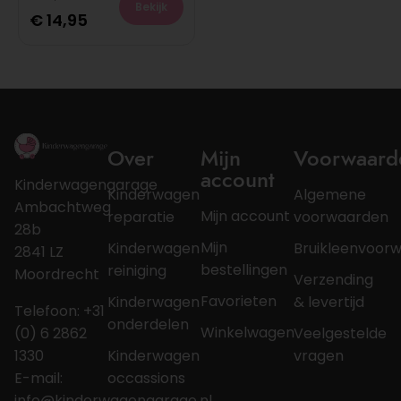
Bekijk
€
14,95
Over
Mijn
Voorwaard
account
Kinderwagengarage
Kinderwagen
Algemene
Ambachtweg
Mijn account
reparatie
voorwaarden
28b
Mijn
Kinderwagen
Bruikleenvoor
2841 LZ
bestellingen
reiniging
Moordrecht
Verzending
Favorieten
Kinderwagen
& levertijd
Telefoon: +31
onderdelen
Winkelwagen
(0) 6 2862
Veelgestelde
1330
Kinderwagen
vragen
E-mail:
occassions
info@kinderwagengarage.nl