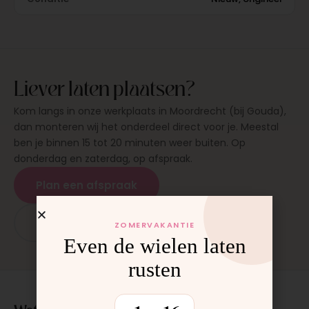
Liever laten plaatsen?
Kom langs in onze werkplaats in Moordrecht (bij Gouda),
dan monteren wij het onderdeel direct voor je. Meestal
ben je binnen 15 tot 20 minuten weer buiten. Op
donderdag en zaterdag, op afspraak.
Plan een afspraak
App: 06 - 2862 1330
ZOMERVAKANTIE
Even de wielen laten
rusten