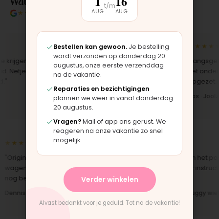
Wat klanten over ons zeggen
1
16
t/m
AUG
AUG
★★★★★
4.9/5 klantbeoordeling
★★★★★
★★★★★
Bestellen kan gewoon.
Je bestelling
wordt verzonden op donderdag 20
ijgen,
"Bekleding zelf vervangen met de
"Langsgekom
augustus, onze eerste verzenddag
Netjes
set, zag er meteen weer als nieuw
het onderdee
na de vakantie.
uit. Duidelijk origineel spul."
opgezet. Klaa
Reparaties en bezichtigingen
Iris · Bugaboo bekleding
Bas · Joolz 
plannen we weer in vanaf donderdag
20 augustus.
Vragen?
Mail of app ons gerust. We
reageren na onze vakantie zo snel
mogelijk.
★★★★★
★★★★★
"Origineel onderdeel voor een
"Snelle levering en het past
wagen van 10 jaar oud. Top dat dit
perfect. Montage-instructi
nog bestaat."
duidelijk."
Verder winkelen
Dennis · Phil & Teds onderdeel
Anne · Mountain Buggy wiel
Alvast bedankt voor je geduld. Tot na de vakantie!