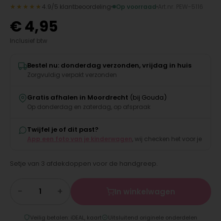
★★★★★
4.9/5 klantbeoordeling
Op voorraad
Art.nr. PEW-5116
€
4,95
Inclusief btw
Bestel nu: donderdag verzonden, vrijdag in huis
Zorgvuldig verpakt verzonden
Gratis afhalen in Moordrecht
(bij Gouda)
Op donderdag en zaterdag, op afspraak
Twijfel je of dit past?
App een foto van je kinderwagen
, wij checken het voor je
Setje van 3 afdekdoppen voor de handgreep.
−
+
In winkelwagen
Veilig betalen: iDEAL, kaart
Uitsluitend originele onderdelen