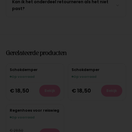
Kan ik het onderdeel retourneren als het niet
past?
Gerelateerde producten
Schokdemper
Schokdemper
Op voorraad
Op voorraad
€
18,50
€
18,50
Bekijk
Bekijk
Regenhoes voor reiswieg
Op voorraad
€
28,50