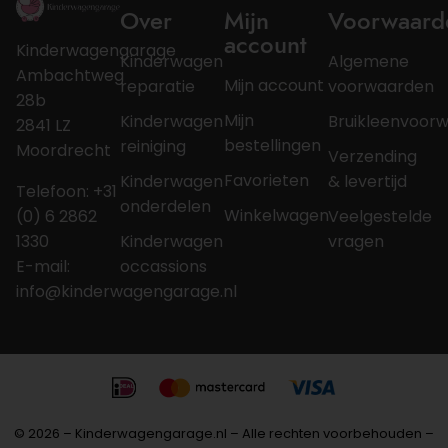
Over
Mijn
Voorwaard
account
Kinderwagengarage
Kinderwagen
Algemene
Ambachtweg
Mijn account
reparatie
voorwaarden
28b
Mijn
Kinderwagen
Bruikleenvoor
2841 LZ
bestellingen
reiniging
Moordrecht
Verzending
Favorieten
Kinderwagen
& levertijd
Telefoon: +31
onderdelen
Winkelwagen
(0) 6 2862
Veelgestelde
1330
Kinderwagen
vragen
E-mail:
occassions
info@kinderwagengarage.nl
© 2026 – Kinderwagengarage.nl – Alle rechten voorbehouden –