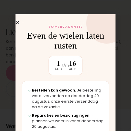
ZOMERVAKANTIE
Liever laten plaatsen?
Even de wielen laten
Kom langs in onze werkplaats in Moordrecht (bij Gouda),
rusten
dan monteren wij het onderdeel direct voor je. Meestal
ben je binnen 15 tot 20 minuten weer buiten. Op
1
16
donderdag en zaterdag, op afspraak.
t/m
AUG
AUG
Plan een afspraak
App: 06 - 2862 1330
Bestellen kan gewoon.
Je bestelling
wordt verzonden op donderdag 20
augustus, onze eerste verzenddag
na de vakantie.
Reparaties en bezichtigingen
plannen we weer in vanaf donderdag
Wat klanten over ons zeggen
20 augustus.