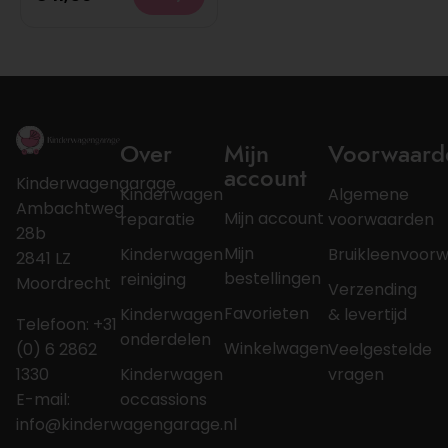
Over
Mijn
Voorwaard
account
Kinderwagengarage
Kinderwagen
Algemene
Ambachtweg
Mijn account
reparatie
voorwaarden
28b
Mijn
Kinderwagen
Bruikleenvoor
2841 LZ
bestellingen
reiniging
Moordrecht
Verzending
Favorieten
Kinderwagen
& levertijd
Telefoon: +31
onderdelen
Winkelwagen
(0) 6 2862
Veelgestelde
1330
Kinderwagen
vragen
E-mail:
occassions
info@kinderwagengarage.nl