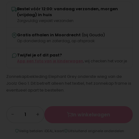
Bestel vóór 12:00: vandaag verzonden, morgen
(vrijdag) in huis
Zorgvuldig verpakt verzonden
Gratis afhalen in Moordrecht
(bij Gouda)
Op donderdag en zaterdag, op afspraak
Twijfel je of dit past?
App een foto van je kinderwagen
, wij checken het voor je
Zonnekapbekleding Elephant Grey onderste wieg van de
Joolz Geo 1. Dit betreft alleen het textiel, het zonnekap frame is
eventueel apart te bestellen.
−
+
In winkelwagen
Veilig betalen: iDEAL, kaart
Uitsluitend originele onderdelen