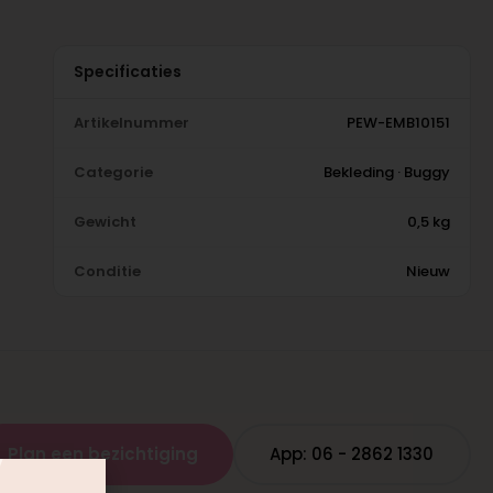
Specificaties
Artikelnummer
PEW-EMB10151
Categorie
Bekleding · Buggy
Gewicht
0,5 kg
Conditie
Nieuw
Plan een bezichtiging
App: 06 - 2862 1330