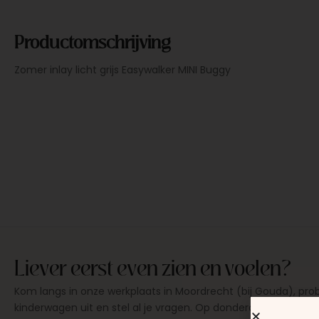
Productomschrijving
Zomer inlay licht grijs Easywalker MINI Buggy
Liever eerst even zien en voelen?
Kom langs in onze werkplaats in Moordrecht (bij Gouda), pro
kinderwagen uit en stel al je vragen. Op donderdag en zaterd