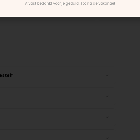
Alvast bedankt voor je geduld. Tot na de vakantie!
· Buggy
Charlotte · Buggy
estel?