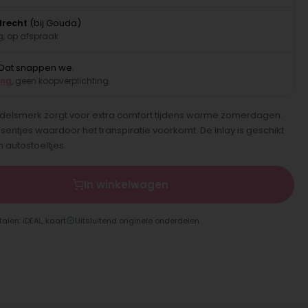
drecht
(bij Gouda)
, op afspraak
Dat snappen we.
ing
, geen koopverplichting
ndelsmerk zorgt voor extra comfort tijdens warme zomerdagen.
sentjes waardoor het transpiratie voorkomt. De inlay is geschikt
 autostoeltjes.
In winkelwagen
talen: iDEAL, kaart
Uitsluitend originele onderdelen