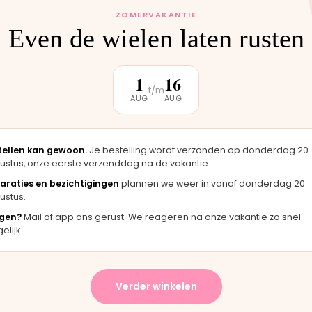
mee.
ZOMERVAKANTIE
Even de wielen laten rusten
1
16
klantbeoordeling
t/m
AUG
AUG
★★★★★
tellen kan gewoon.
Je bestelling wordt verzonden op donderdag 20
st koopt. De
"Snelle levering en duidelijke uitleg over het
ustus, onze eerste verzenddag na de vakantie.
ect klaar
inklappen. Kind zit er heerlijk in."
araties en bezichtigingen
plannen we weer in vanaf donderdag 20
Stefan · Buggy
ustus.
gen?
Mail of app ons gerust. We reageren na onze vakantie zo snel
lijk.
★★★
★★★★★
Verder winkelen
rpe prijs en persoonlijke service. Veel
"De buggy rijdt heerli
 dan bij een grote webwinkel."
gehad over welk model