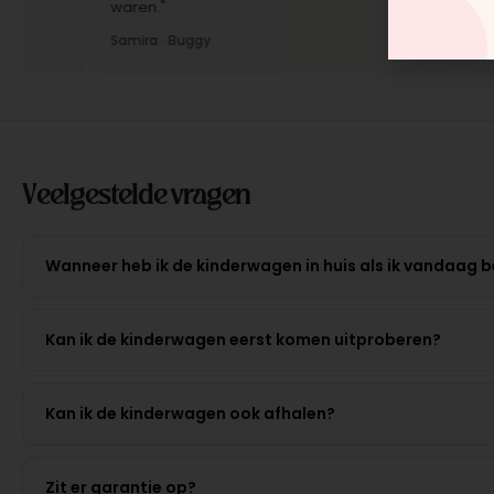
waren."
Jelle 
Samira · Buggy
Veelgestelde vragen
Wanneer heb ik de kinderwagen in huis als ik vandaag b
Kan ik de kinderwagen eerst komen uitproberen?
Kan ik de kinderwagen ook afhalen?
Zit er garantie op?