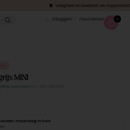
Veiligheid en kwaliteit als topprioriteit
Inloggen
Favorieten
0
AAD
grijs MINI
g
Op voorraad
Art.nr. PEW-EMB10151
rzonden, maandag in huis
den