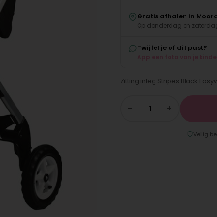
Gratis afhalen in Moor
Op donderdag en zaterdag
Twijfel je of dit past?
App een foto van je kind
Zitting inleg Stripes Black Easyw
−
+
Veilig be