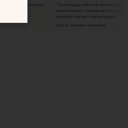
e reactie op vragen
"Onze buggy rijdt weer als nieuw dankzij de
"
nieuwe wielen. Scheelt een hoop geld ten
opzichte van een nieuwe wagen."
Sophie · Maclaren onderdeel