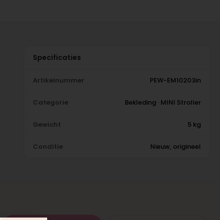
Specificaties
Artikelnummer
PEW-EM10203in
Categorie
Bekleding · MINI Stroller
Gewicht
5 kg
Conditie
Nieuw, origineel