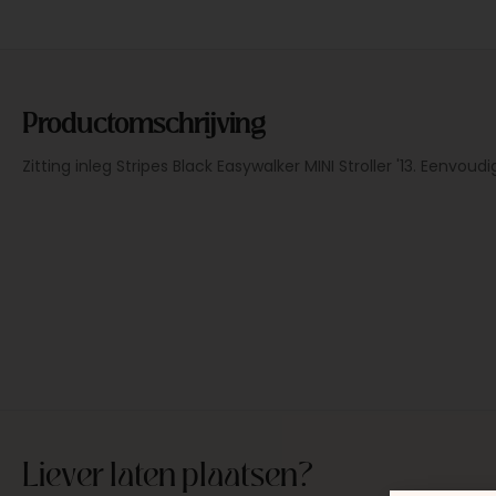
Productomschrijving
Zitting inleg Stripes Black Easywalker MINI Stroller '13. Eenvoudi
Liever laten plaatsen?