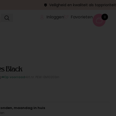
Veiligheid en kwaliteit als topprioriteit
Inloggen
Favorieten
0
pes Black
g
Op voorraad
Art.nr. PEW-EM10203in
rzonden, maandag in huis
den