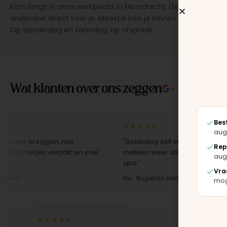
Kom langs in onze werkplaats in Moordrecht (bij Gouda), dan
onderdeel direct voor je. Meestal ben je binnen 15 tot 20 min
Op donderdag en zaterdag, op afspraak.
Wat klanten over ons zeggen
★★★★★
4.9/5 
Bes
★★★★★
aug
 krijgen, hier
"Bekleding zelf vervangen met de set, z
Rep
tjes verpakt en snel
meteen weer als nieuw uit. Duidelijk orig
aug
spul."
Vra
Iris · Bugaboo bekleding
moge
★★★★★
★★★★★