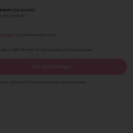
drecht
(bij Gouda)
, op afspraak
erwagen
, wij checken het voor je
alker MINI Stroller '13. Eenvoudig zelf te plaatsen.
In winkelwagen
talen: iDEAL, kaart
Uitsluitend originele onderdelen