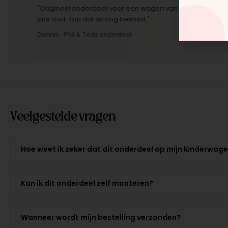
"Origineel onderdeel voor een wagen van 10
"Snelle lev
jaar oud. Top dat dit nog bestaat."
Montage-in
Dennis · Phil & Teds onderdeel
Anne · Mou
Veelgestelde vragen
Hoe weet ik zeker dat dit onderdeel op mijn kinderwag
Kan ik dit onderdeel zelf monteren?
Wanneer wordt mijn bestelling verzonden?