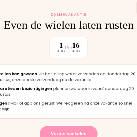
 monteren wij het
uten weer buiten.
ZOMERVAKANTIE
Even de wielen laten rusten
1
16
t/m
AUG
AUG
klantbeoordeling
tellen kan gewoon.
Je bestelling wordt verzonden op donderdag 20
★★★★★
★★
ustus, onze eerste verzenddag na de vakantie.
ag er
"Langsgekomen in Moordrecht en het
"Fij
araties en bezichtigingen
plannen we weer in vanaf donderdag 20
ineel
onderdeel werd er direct opgezet. Klaar
merk
ustus.
terwijl je wacht."
hand
gen?
Mail of app ons gerust. We reageren na onze vakantie zo snel
Bas · Joolz duwstang
Chant
lijk.
★★★★★
Verder winkelen