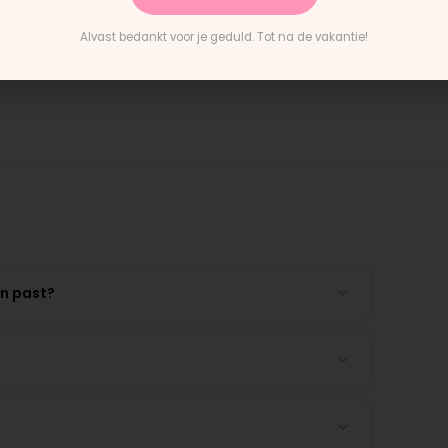
ering en het paste perfect.
"Persoonlijk contact, snell
structies waren duidelijk."
en eerlijk advies. Aanrader.
Alvast bedankt voor je geduld. Tot na de vakantie!
ntain Buggy wiel
Rick · Bugaboo onderdeel
en past?