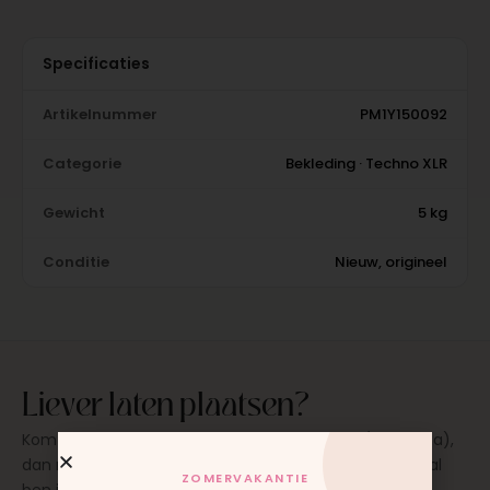
Specificaties
Artikelnummer
PM1Y150092
Categorie
Bekleding · Techno XLR
Gewicht
5 kg
Conditie
Nieuw, origineel
Liever laten plaatsen?
Kom langs in onze werkplaats in Moordrecht (bij Gouda),
dan monteren wij het onderdeel direct voor je. Meestal
ZOMERVAKANTIE