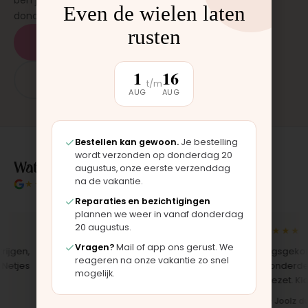
ben je binnen 15 tot 20 minuten weer buiten. Op
Even de wielen laten
donderdag en zaterdag, op afspraak.
rusten
Plan een afspraak
1
16
App: 06 - 2862 1330
t/m
AUG
AUG
Bestellen kan gewoon.
Je bestelling
wordt verzonden op donderdag 20
Wat klanten over ons zeggen
augustus, onze eerste verzenddag
na de vakantie.
★★★★★
4.9/5 klantbeoordeling
Reparaties en bezichtigingen
plannen we weer in vanaf donderdag
20 augustus.
★★★★★
★★★★★
Vragen?
Mail of app ons gerust. We
gen,
"Bekleding zelf vervangen met de
"Langsgekomen 
reageren na onze vakantie zo snel
jes
set, zag er meteen weer als nieuw
het onderdeel w
mogelijk.
uit. Duidelijk origineel spul."
opgezet. Klaar t
Iris · Bugaboo bekleding
Bas · Joolz duw