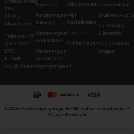
Ambachtweg
Mijn account
reparatie
voorwaarden
28b
Mijn
Kinderwagen
Bruikleenvoor
2841 LZ
bestellingen
reiniging
Moordrecht
Verzending
Favorieten
Kinderwagen
& levertijd
Telefoon: +31
onderdelen
Winkelwagen
(0) 6 2862
Veelgestelde
1330
Kinderwagen
vragen
E-mail:
occassions
info@kinderwagengarage.nl
© 2026 – Kinderwagengarage.nl – Alle rechten voorbehouden –
Privacy
– Disclaimer