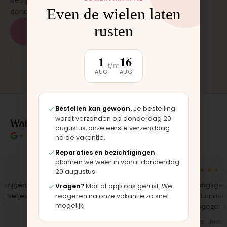
ben je binnen 15 tot 20 minuten weer buiten. Op
Even de wielen laten
donderdag en zaterdag, op afspraak.
rusten
Plan een afspraak
1
16
App: 06 - 2862 1330
t/m
AUG
AUG
Bestellen kan gewoon.
Je bestelling
wordt verzonden op donderdag 20
Wat klanten over ons zeggen
augustus, onze eerste verzenddag
★★★★★
4.9/5 klantbeoordeling
na de vakantie.
Reparaties en bezichtigingen
plannen we weer in vanaf donderdag
★★★★★
★★★★★
20 augustus.
jgen,
"Bekleding zelf vervangen met de
"Langsgekome
Vragen?
Mail of app ons gerust. We
etjes
set, zag er meteen weer als nieuw
het onderdeel
reageren na onze vakantie zo snel
mogelijk.
uit. Duidelijk origineel spul."
opgezet. Klaar
Iris · Bugaboo bekleding
Bas · Joolz d