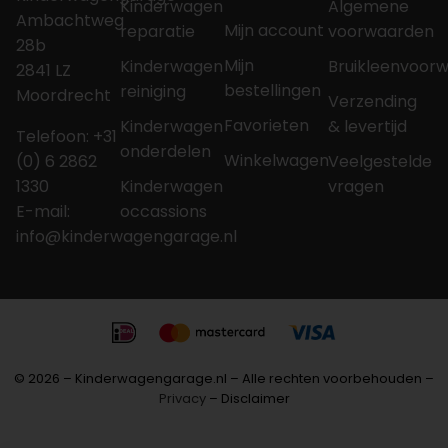
Kinderwagen
Algemene
Ambachtweg
Mijn account
reparatie
voorwaarden
28b
Mijn
Kinderwagen
Bruikleenvoor
2841 LZ
bestellingen
reiniging
Moordrecht
Verzending
Favorieten
Kinderwagen
& levertijd
Telefoon: +31
onderdelen
Winkelwagen
(0) 6 2862
Veelgestelde
1330
Kinderwagen
vragen
E-mail:
occassions
info@kinderwagengarage.nl
© 2026 – Kinderwagengarage.nl – Alle rechten voorbehouden –
Privacy
– Disclaimer