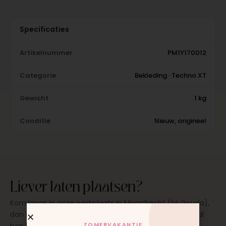
Specificaties
Artikelnummer
PM1Y170012
Categorie
Bekleding · Techno XT
Gewicht
1 kg
Conditie
Nieuw, origineel
Liever laten plaatsen?
Kom langs in onze werkplaats in Moordrecht (bij Gouda),
dan monteren wij het onderdeel direct voor je. Meestal
ZOMERVAKANTIE