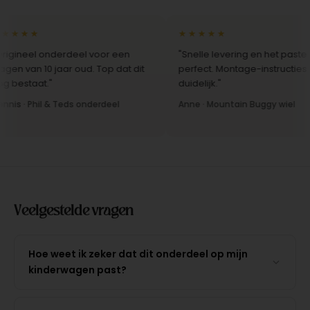
★★★
★★★★★
gineel onderdeel voor een
"Snelle levering en het paste
n van 10 jaar oud. Top dat dit
perfect. Montage-instructies w
bestaat."
duidelijk."
s · Phil & Teds onderdeel
Anne · Mountain Buggy wiel
Veelgestelde vragen
Hoe weet ik zeker dat dit onderdeel op mijn
kinderwagen past?