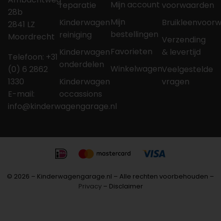
Mijn account
reparatie
voorwaarden
28b
Mijn
Kinderwagen
Bruikleenvoor
2841 LZ
bestellingen
reiniging
Moordrecht
Verzending
Favorieten
Kinderwagen
& levertijd
Telefoon: +31
onderdelen
Winkelwagen
(0) 6 2862
Veelgestelde
1330
Kinderwagen
vragen
E-mail:
occassions
info@kinderwagengarage.nl
© 2026 – Kinderwagengarage.nl – Alle rechten voorbehouden –
Privacy
– Disclaimer