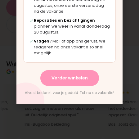
augustus, onze eerste verzenddag
Plan een afspraak
na de vakantie.
Reparaties en bezichtigingen
App: 06 - 2862 1330
plannen we weer in vanaf donderdag
20 augustus.
Vragen?
Mail of app ons gerust. We
reageren na onze vakantie zo snel
mogelijk.
Wat klanten over ons zeggen
★★★★★
4.9/5 klantbeoordeling
Verder winkelen
★★★★★
★★★★★
Alvast bedankt voor je geduld. Tot na de vakantie!
"Bekleding zelf vervangen met de
"Langsgekomen in 
set, zag er meteen weer als nieuw
het onderdeel werd
uit. Duidelijk origineel spul."
opgezet. Klaar terwi
Iris · Bugaboo bekleding
Bas · Joolz duwstan