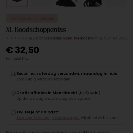
ORIGINEEL ONDERDEEL
XL Boodschappentas
★★★★★
4.9/5 klantbeoordeling
Uitverkocht
Art.nr. PEW-EA10001
€
32,50
Inclusief btw
Bestel nu: zaterdag verzonden, maandag in huis
Zorgvuldig verpakt verzonden
Gratis afhalen in Moordrecht
(bij Gouda)
Op donderdag en zaterdag, op afspraak
Twijfel je of dit past?
App een foto van je kinderwagen
, wij checken het voor je
Extra grote boodschappentas die gemakkelijk aan de