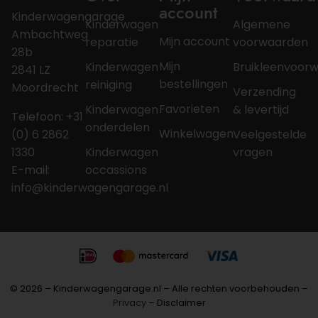
account
Kinderwagengarage
Kinderwagen
Algemene
Ambachtweg
Mijn account
reparatie
voorwaarden
28b
Mijn
Kinderwagen
Bruikleenvoor
2841 LZ
bestellingen
reiniging
Moordrecht
Verzending
Favorieten
Kinderwagen
& levertijd
Telefoon: +31
onderdelen
Winkelwagen
(0) 6 2862
Veelgestelde
1330
Kinderwagen
vragen
E-mail:
occassions
info@kinderwagengarage.nl
© 2026 – Kinderwagengarage.nl – Alle rechten voorbehouden –
Privacy
– Disclaimer