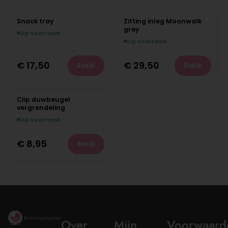
Snack tray
Zitting inleg Moonwalk
grey
Op voorraad
Op voorraad
€
17,50
€
29,50
Bekijk
Bekijk
Clip duwbeugel
vergrendeling
Op voorraad
€
8,95
Bekijk
Over
Mijn
Voorwaard