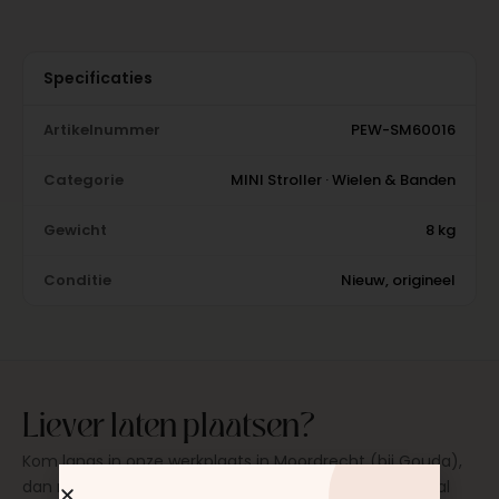
Specificaties
Artikelnummer
PEW-SM60016
Categorie
MINI Stroller · Wielen & Banden
Gewicht
8 kg
Conditie
Nieuw, origineel
Liever laten plaatsen?
Kom langs in onze werkplaats in Moordrecht (bij Gouda),
dan monteren wij het onderdeel direct voor je. Meestal