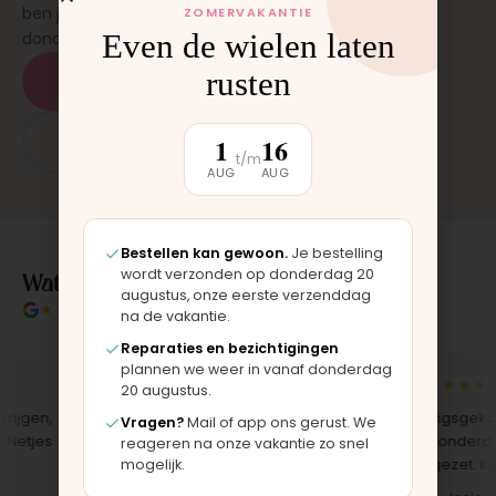
ben je binnen 15 tot 20 minuten weer buiten. Op
ZOMERVAKANTIE
Even de wielen laten
donderdag en zaterdag, op afspraak.
rusten
Plan een afspraak
1
16
App: 06 - 2862 1330
t/m
AUG
AUG
Bestellen kan gewoon.
Je bestelling
Wat klanten over ons zeggen
wordt verzonden op donderdag 20
augustus, onze eerste verzenddag
★★★★★
4.9/5 klantbeoordeling
na de vakantie.
Reparaties en bezichtigingen
plannen we weer in vanaf donderdag
★★★★★
★★★★★
20 augustus.
gen,
"Bekleding zelf vervangen met de
"Langsgekomen 
Vragen?
Mail of app ons gerust. We
jes
set, zag er meteen weer als nieuw
het onderdeel w
reageren na onze vakantie zo snel
uit. Duidelijk origineel spul."
opgezet. Klaar t
mogelijk.