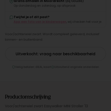
Gratis afhalen in Moordrecht
(bij Gouda)
Op donderdag en zaterdag, op afspraak
Twijfel je of dit past?
App een foto van je kinderwagen
, wij checken het voor je
Voor/achterwiel zwart. Wordt compleet geleverd, inclusief
binnen- en buitenband.
Uitverkocht: vraag naar beschikbaarheid
Veilig betalen: iDEAL, kaart
Uitsluitend originele onderdelen
Productomschrijving
Voor/achterwiel zwart Easywalker MINI Stroller '13