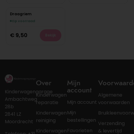
Draagriem
Op voorraad
€
9,50
Bekijk
Over
Mijn
Voorwaard
account
Kinderwagengarage
Kinderwagen
Algemene
Ambachtweg
Mijn account
reparatie
voorwaarden
28b
Mijn
Kinderwagen
Bruikleenvoor
2841 LZ
bestellingen
reiniging
Moordrecht
Verzending
Favorieten
Kinderwagen
& levertijd
Telefoon: +31