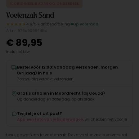
ORIGINEEL BUGABOO ONDERDEEL
Voetenzak Sand
★★★★★
4.9/5 klantbeoordeling
Op voorraad
Art.nr. 976c9096445d
€
89,95
Inclusief btw
Bestel vóór 12:00: vandaag verzonden, morgen
(vrijdag) in huis
Zorgvuldig verpakt verzonden
Gratis afhalen in Moordrecht
(bij Gouda)
Op donderdag en zaterdag, op afspraak
Twijfel je of dit past?
App een foto van je kinderwagen
, wij checken het voor je
Luxe, gewatteerde voetenzak. Deze voetenzak is universeel