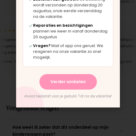
Iris · Bugaboo bekleding
Bas · Joolz duw
wordt verzonden op donderdag 20
augustus, onze eerste verzenddag
na de vakantie.
Reparaties en bezichtigingen
★★★★
★★★★★
plannen we weer in vanaf donderdag
20 augustus.
rigineel onderdeel voor een
"Snelle levering en het paste
Vragen?
Mail of app ons gerust. We
gen van 10 jaar oud. Top dat dit
perfect. Montage-instructies
reageren na onze vakantie zo snel
g bestaat."
duidelijk."
mogelijk.
nnis · Phil & Teds onderdeel
Anne · Mountain Buggy wiel
Verder winkelen
Alvast bedankt voor je geduld. Tot na de vakantie!
Veelgestelde vragen
Hoe weet ik zeker dat dit onderdeel op mijn
kinderwagen past?