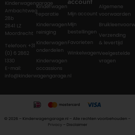
account
Kinderwagengarage
Kinderwagen
Algemene
Ambachtweg
Mijn account
reparatie
voorwaarden
28b
Mijn
Kinderwagen
Bruikleenvoor
2841 LZ
bestellingen
reiniging
Moordrecht
Verzending
Favorieten
Kinderwagen
& levertijd
Telefoon: +31
onderdelen
Winkelwagen
(0) 6 2862
Veelgestelde
1330
Kinderwagen
vragen
E-mail:
occassions
info@kinderwagengarage.nl
© 2026 – Kinderwagengarage.nl – Alle rechten voorbehouden –
Privacy
– Disclaimer