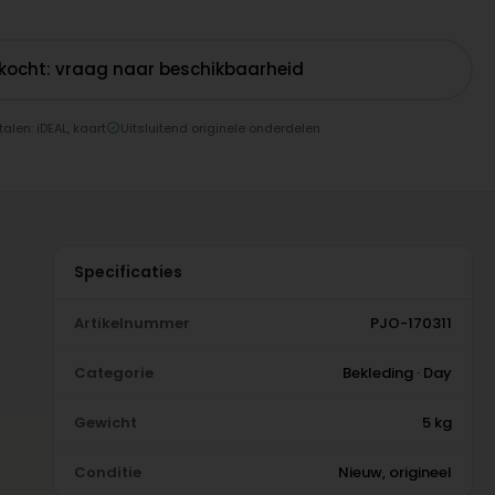
rkocht: vraag naar beschikbaarheid
talen: iDEAL, kaart
Uitsluitend originele onderdelen
Specificaties
Artikelnummer
PJO-170311
Categorie
Bekleding · Day
Gewicht
5 kg
Conditie
Nieuw, origineel