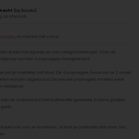
drecht
(bij Gouda)
, op afspraak
erwagen
, wij checken het voor je
ande uit een handgreep en een veiligheidsbeugel. Voor de
andgreep worden 4 popnagels meegeleverd.
lusje dat je makkelijk zelf doet. De 4 popnagels (waarvan er 2 onder
 moeten worden uitgeboord. De nieuwe popnagels moeten weer
 vastgezet.
aan de onderkant in het leatherette gedeelte 2 kleine gaatjes
 gaan.
ueel ook voor je monteren. Je kunt je onderstel dan naar ons
en.