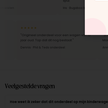
spul."
Iris · Bugaboo bekleding
★★★★★
★★★★
"Origineel onderdeel voor een wagen van 10
"Snelle l
jaar oud. Top dat dit nog bestaat."
Montage-i
Dennis · Phil & Teds onderdeel
Anne · Mo
Veelgestelde vragen
Hoe weet ik zeker dat dit onderdeel op mijn kinderwag