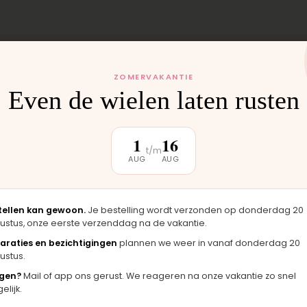
ZOMERVAKANTIE
Even de wielen laten rusten
 monteren wij het
uten weer buiten.
1
16
t/m
AUG
AUG
klantbeoordeling
tellen kan gewoon.
Je bestelling wordt verzonden op donderdag 20
ustus, onze eerste verzenddag na de vakantie.
araties en bezichtigingen
plannen we weer in vanaf donderdag 20
ustus.
★★★★★
gen?
Mail of app ons gerust. We reageren na onze vakantie zo snel
 zag er
"Langsgekomen in Moordrecht en het
"F
lijk.
rigineel
onderdeel werd er direct opgezet. Klaar
m