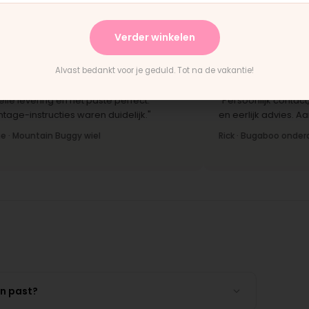
terwijl je wacht."
h
Bas · Joolz duwstang
Ch
Verder winkelen
Alvast bedankt voor je geduld. Tot na de vakantie!
★
★★★★★
evering en het paste perfect.
"Persoonlijk contact, snel
nstructies waren duidelijk."
en eerlijk advies. Aanrade
untain Buggy wiel
Rick · Bugaboo onderdeel
en past?