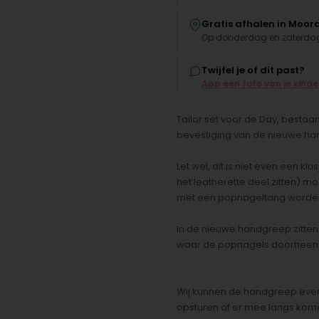
Gratis afhalen in Moor
Op donderdag en zaterdag
Twijfel je of dit past?
App een foto van je kind
Tailor set voor de Day, besta
bevestiging van de nieuwe h
Let wel, dit is niet even een k
het leatherette deel zitten)
met een popnageltang worden
In de nieuwe handgreep zitten 
waar de popnagels doorheen
Wij kunnen de handgreep event
opsturen of er mee langs kom