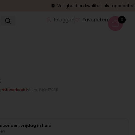
Veiligheid en kwaliteit als topprioriteit
Inloggen
Favorieten
0
k
g
Uitverkocht
Art.nr. PJO-170311
rzonden, vrijdag in huis
den